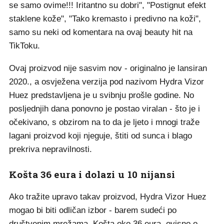
se samo ovime!!! Iritantno su dobri", "Postignut efekt
staklene kože", "Tako kremasto i predivno na koži",
samo su neki od komentara na ovaj beauty hit na
TikToku.
Ovaj proizvod nije sasvim nov - originalno je lansiran
2020., a osvježena verzija pod nazivom Hydra Vizor
Huez predstavljena je u svibnju prošle godine. No
posljednjih dana ponovno je postao viralan - što je i
očekivano, s obzirom na to da je ljeto i mnogi traže
lagani proizvod koji njeguje, štiti od sunca i blago
prekriva nepravilnosti.
Košta 36 eura i dolazi u 10 nijansi
Ako tražite upravo takav proizvod, Hydra Vizor Huez
mogao bi biti odličan izbor - barem sudeći po
društvenim mrežama. Košta oko 36 eura, ovisno o