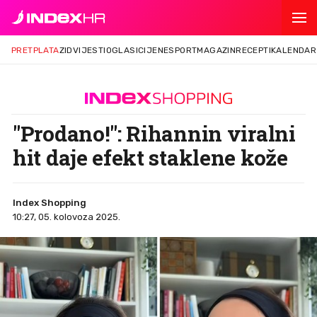
PRETPLATA
ZID
VIJESTI
OGLASI
CIJENE
SPORT
MAGAZIN
RECEPTI
KALENDAR
"Prodano!": Rihannin viralni
hit daje efekt staklene kože
Index Shopping
10:27, 05. kolovoza 2025.