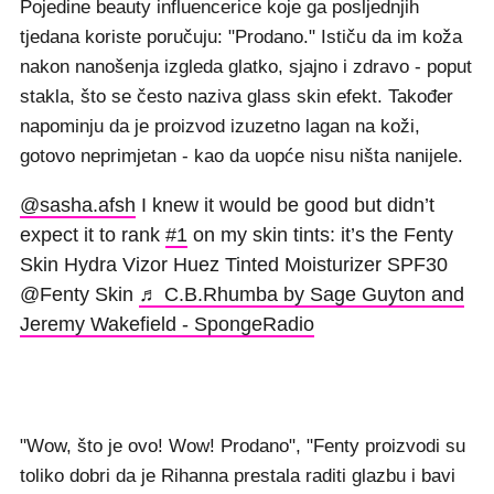
Pojedine beauty influencerice koje ga posljednjih
tjedana koriste poručuju: "Prodano." Ističu da im koža
nakon nanošenja izgleda glatko, sjajno i zdravo - poput
stakla, što se često naziva glass skin efekt. Također
napominju da je proizvod izuzetno lagan na koži,
gotovo neprimjetan - kao da uopće nisu ništa nanijele.
@sasha.afsh
I knew it would be good but didn’t
expect it to rank
#1
on my skin tints: it’s the Fenty
Skin Hydra Vizor Huez Tinted Moisturizer SPF30
@Fenty Skin
♬ C.B.Rhumba by Sage Guyton and
Jeremy Wakefield - SpongeRadio
"Wow, što je ovo! Wow! Prodano", "Fenty proizvodi su
toliko dobri da je Rihanna prestala raditi glazbu i bavi