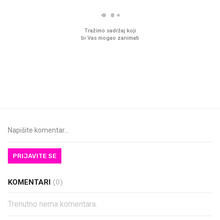
VIDEO
Liječnik otkrio kad je
Što povezuje Lexus i
najbolje vrijeme za skidanje
legendarnog Ponyja?
dioptrije
PRIJAVITE SE
KOMENTARI
(0)
Trenutno nema komentara.