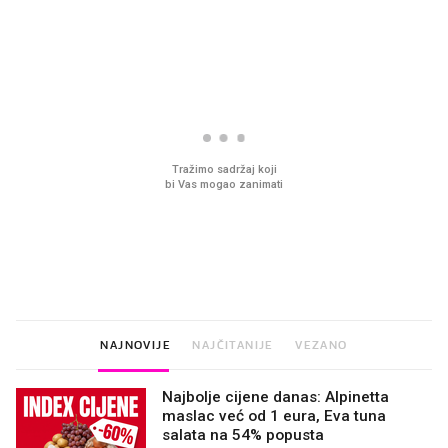
PROČITAJTE JOŠ
VIDEO
Liječnik otkrio kad je
Što povezuje Lexus i
najbolje vrijeme za skidanje
legendarnog Ponyja?
dioptrije
NAJNOVIJE
NAJČITANIJE
VEZANO
Najbolje cijene danas: Alpinetta
maslac već od 1 eura, Eva tuna
salata na 54% popusta