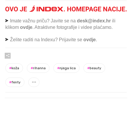
Imate važnu priču? Javite se na
desk@index.hr
ili
klikom
ovdje
. Atraktivne fotografije i videe plaćamo.
Želite raditi na Indexu? Prijavite se
ovdje
.
#
koža
#
rihanna
#
njega lica
#
beauty
#
fenty
PROČITAJTE JOŠ