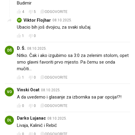
Budimir
4
5
ODGOVORITE
Viktor Flojhar
08.10.2025.
VF
Ubacio bih još dvojicu, za svaki slučaj.
1
0
D. Š.
08.10.2025.
DŠ
Nitko. Čak i ako izgubimo sa 3:0 za zelenim stolom, opet
smo glavni favoriti prvo mjesto. Pa čemu se onda
mučiti...
1
0
ODGOVORITE
Vinski Ocat
08.10.2025.
VO
A da uvedemo i glasanje za izbornika sa par opcija!?!
0
0
ODGOVORITE
Darko Lujanac
08.10.2025.
DL
Livaja, Kalinić i Rebić
0
0
ODGOVORITE