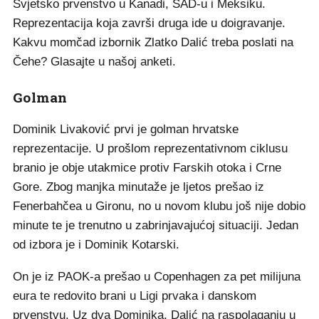
Svjetsko prvenstvo u Kanadi, SAD-u i Meksiku.
Reprezentacija koja završi druga ide u doigravanje.
Kakvu momčad izbornik Zlatko Dalić treba poslati na
Čehe? Glasajte u našoj anketi.
Golman
Dominik Livaković prvi je golman hrvatske
reprezentacije. U prošlom reprezentativnom ciklusu
branio je obje utakmice protiv Farskih otoka i Crne
Gore. Zbog manjka minutaže je ljetos prešao iz
Fenerbahčea u Gironu, no u novom klubu još nije dobio
minute te je trenutno u zabrinjavajućoj situaciji. Jedan
od izbora je i Dominik Kotarski.
On je iz PAOK-a prešao u Copenhagen za pet milijuna
eura te redovito brani u Ligi prvaka i danskom
prvenstvu. Uz dva Dominika, Dalić na raspolaganju u