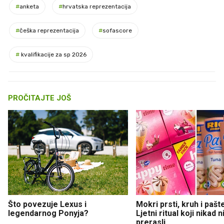
#
anketa
#
hrvatska reprezentacija
#
češka reprezentacija
#
sofascore
#
kvalifikacije za sp 2026
PROČITAJTE JOŠ
Što povezuje Lexus i
Mokri prsti, kruh i pašt
legendarnog Ponyja?
Ljetni ritual koji nikad 
prerasli