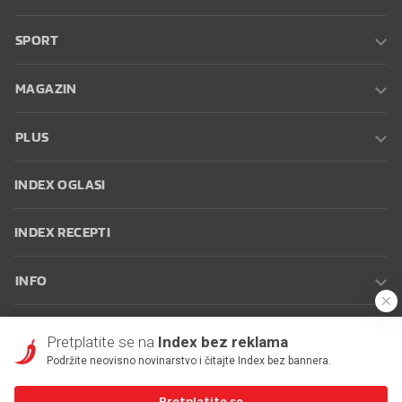
SPORT
MAGAZIN
PLUS
INDEX OGLASI
INDEX RECEPTI
INFO
Oglašavanje
Zaposli se na Indexu
Kontakt
Impressum
Uvjeti
Pretplatite se na
Index bez reklama
korištenja
Postavke kolačića
Podržite neovisno novinarstvo i čitajte Index bez bannera.
Pretplatite se