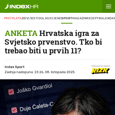
PRETPLATA
ZID
VIJESTI
OGLASI
CIJENE
SPORT
MAGAZIN
RECEPTI
KALENDA
ANKETA
Hrvatska igra za
Svjetsko prvenstvo. Tko bi
trebao biti u prvih 11?
Index Sport
SPONZOR RUBRIKE
Zadnja nadopuna: 23:26, 08. listopada 2025.