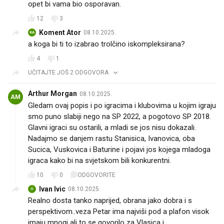
opet bi vama bio osporavan.
12
3
Koment Ator
08.10.2025.
KA
a koga bi ti to izabrao trolčino iskompleksirana?
4
1
UČITAJTE JOŠ 2 ODGOVORA
Arthur Morgan
08.10.2025.
AM
Gledam ovaj popis i po igracima i klubovima u kojim igraju
smo puno slabiji nego na SP 2022, a pogotovo SP 2018.
Glavni igraci su ostarili, a mladi se jos nisu dokazali.
Nadajmo se danjem rastu Stanisica, Ivanovica, oba
Sucica, Vuskovica i Baturine i pojavi jos kojega mladoga
igraca kako bi na svjetskom bili konkurentni.
10
0
ODGOVORITE
Ivan Ivic
08.10.2025.
II
Realno dosta tanko naprijed, obrana jako dobra i s
perspektivom..veza Petar ima najviši pod a plafon visok
imaju mnogi ali to se govorilo za Vlasica i