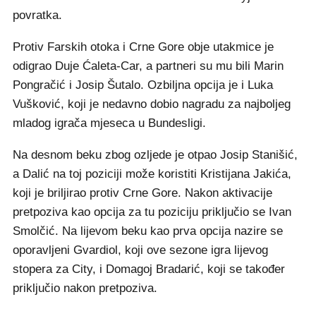
povratka.
Protiv Farskih otoka i Crne Gore obje utakmice je
odigrao Duje Ćaleta-Car, a partneri su mu bili Marin
Pongračić i Josip Šutalo. Ozbiljna opcija je i Luka
Vušković, koji je nedavno dobio nagradu za najboljeg
mladog igrača mjeseca u Bundesligi.
Na desnom beku zbog ozljede je otpao Josip Stanišić,
a Dalić na toj poziciji može koristiti Kristijana Jakića,
koji je briljirao protiv Crne Gore. Nakon aktivacije
pretpoziva kao opcija za tu poziciju priključio se Ivan
Smolčić. Na lijevom beku kao prva opcija nazire se
oporavljeni Gvardiol, koji ove sezone igra lijevog
stopera za City, i Domagoj Bradarić, koji se također
priključio nakon pretpoziva.