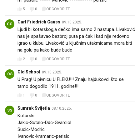
5
0
ODGOVORITE
Carl Friedrich Gauss
09.10.2025.
CG
Ljudi bi kotarskog,a dečko ima samo 2 nastupa. Livaković
nas je spašavao bezbroj puta pa čak i kad nije redovno
igrao u klubu. Livaković u ključnim utakmicama mora biti
na golu pa kako bude bude
2
0
ODGOVORITE
Old School
09.10.2025.
OS
U Prag! U pivnicu U FLEKU!!! Znaju hajdukovci što se
tamo dogodilo 1911. godine!!!
1
0
ODGOVORITE
Sumrak Svijetla
08.10.2025.
SS
Kotarski
Jakic-Sutalo-Ddc-Gvardiol
Sucic-Modric
Ivanovic-kramaric-perisic