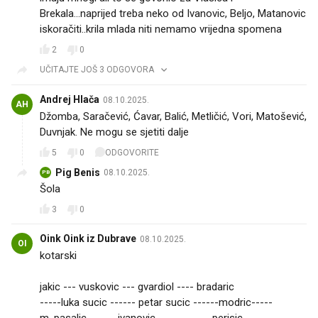
Brekala...naprijed treba neko od Ivanovic, Beljo, Matanovic
iskoračiti..krila mlada niti nemamo vrijedna spomena
2
0
UČITAJTE JOŠ 3 ODGOVORA
Andrej Hlača
08.10.2025.
AH
Džomba, Saračević, Ćavar, Balić, Metličić, Vori, Matošević,
Duvnjak. Ne mogu se sjetiti dalje
5
0
ODGOVORITE
Pig Benis
08.10.2025.
PB
Šola
3
0
Oink Oink iz Dubrave
08.10.2025.
OI
kotarski
jakic --- vuskovic --- gvardiol ---- bradaric
-----luka sucic ------ petar sucic ------modric-----
m. pasalic ------ ivanovic ------------ perisic