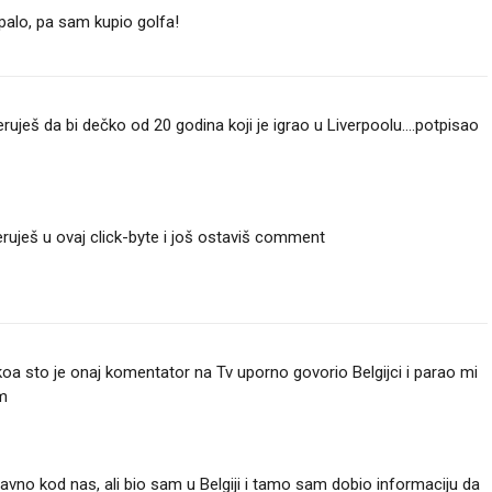
ropalo, pa sam kupio golfa!
ruješ da bi dečko od 20 godina koji je igrao u Liverpoolu....potpisao
jeruješ u ovaj click-byte i još ostaviš comment
e koa sto je onaj komentator na Tv uporno govorio Belgijci i parao mi
m
ravno kod nas, ali bio sam u Belgiji i tamo sam dobio informaciju da