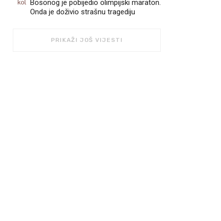
kol
Bosonog je pobijedio olimpijski maraton.
Onda je doživio strašnu tragediju
PRIKAŽI JOŠ VIJESTI