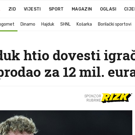
A
ZID
VIJESTI
SPORT
MAGAZIN
OGLASI
CIJE
ogomet
Dinamo
Hajduk
SHNL
Košarka
Borilački sportovi
duk htio dovesti igrač
prodao za 12 mil. eur
SPONZOR
RUBRIKE