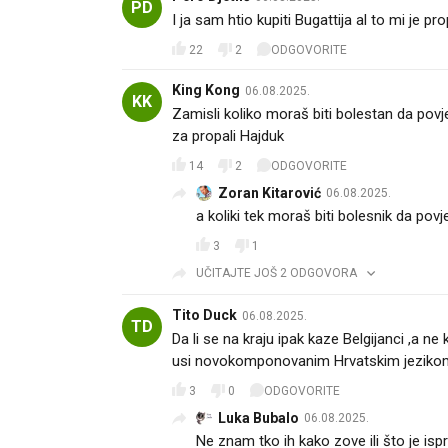
PD
I ja sam htio kupiti Bugattija al to mi je p
22
2
ODGOVORITE
King Kong
06.08.2025.
KK
Zamisli koliko moraš biti bolestan da povje
za propali Hajduk 🤣🤣
14
2
ODGOVORITE
Zoran Kitarović
06.08.2025.
a koliki tek moraš biti bolesnik da pov
3
1
UČITAJTE JOŠ 2 ODGOVORA
Tito Duck
06.08.2025.
TD
Da li se na kraju ipak kaze Belgijanci ,a n
usi novokomponovanim Hrvatskim jeziko
3
0
ODGOVORITE
Luka Bubalo
06.08.2025.
Ne znam tko ih kako zove ili što je isp