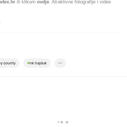
dex.hr
ili klikom
ovdje
. Atraktivne fotografije i videe
.
by county
#
nk hajduk