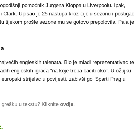
gogodišnji pomoćnik Jurgena Kloppa u Liverpoolu. Ipak,
 i Clark. Upisao je 25 nastupa kroz cijelu sezonu i postigao
tu tijekom prošle sezone mu se gotovo prepolovila. Pala je
la
ajvećih engleskih talenata. Bio je mladi reprezentativac te
dih engleskih igrača "na koje treba baciti oko". U ožujku
europski strijelac u povijesti, zabivši gol Sparti Prag u
ti grešku u tekstu? Kliknite
ovdje
.
.
590 ČITATELJA