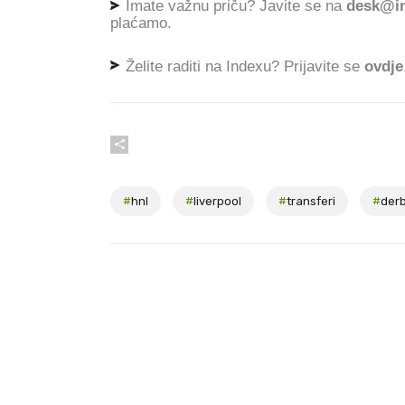
Imate važnu priču? Javite se na
desk@in
plaćamo.
Želite raditi na Indexu? Prijavite se
ovdje
#
hnl
#
liverpool
#
transferi
#
der