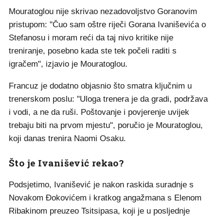
Mouratoglou nije skrivao nezadovoljstvo Goranovim
pristupom: "Čuo sam oštre riječi Gorana Ivaniševića o
Stefanosu i moram reći da taj nivo kritike nije
treniranje, posebno kada ste tek počeli raditi s
igračem", izjavio je Mouratoglou.
Francuz je dodatno objasnio što smatra ključnim u
trenerskom poslu: "Uloga trenera je da gradi, podržava
i vodi, a ne da ruši. Poštovanje i povjerenje uvijek
trebaju biti na prvom mjestu", poručio je Mouratoglou,
koji danas trenira Naomi Osaku.
Što je Ivanišević rekao?
Podsjetimo, Ivanišević je nakon raskida suradnje s
Novakom Đokovićem i kratkog angažmana s Elenom
Ribakinom preuzeo Tsitsipasa, koji je u posljednje