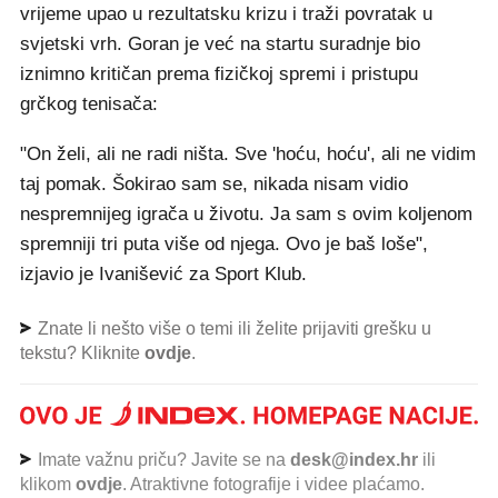
vrijeme upao u rezultatsku krizu i traži povratak u
svjetski vrh. Goran je već na startu suradnje bio
iznimno kritičan prema fizičkoj spremi i pristupu
grčkog tenisača:
"On želi, ali ne radi ništa. Sve 'hoću, hoću', ali ne vidim
taj pomak. Šokirao sam se, nikada nisam vidio
nespremnijeg igrača u životu. Ja sam s ovim koljenom
spremniji tri puta više od njega. Ovo je baš loše",
izjavio je Ivanišević za Sport Klub.
Znate li nešto više o temi ili želite prijaviti grešku u
tekstu? Kliknite
ovdje
.
Imate važnu priču? Javite se na
desk@index.hr
ili
klikom
ovdje
. Atraktivne fotografije i videe plaćamo.