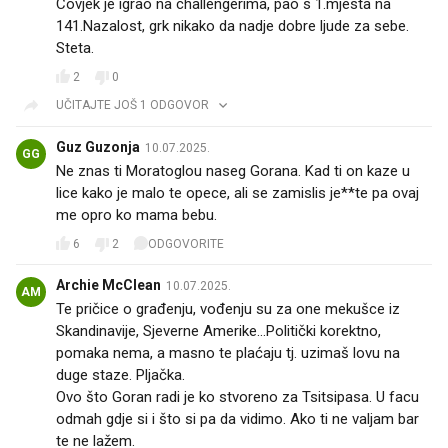
Covjek je igrao na challengerima, pao s 1.mjesta na
141.Nazalost, grk nikako da nadje dobre ljude za sebe.
Steta.
2
0
UČITAJTE JOŠ 1 ODGOVOR
Guz Guzonja
10.07.2025.
GG
Ne znas ti Moratoglou naseg Gorana. Kad ti on kaze u
lice kako je malo te opece, ali se zamislis je**te pa ovaj
me opro ko mama bebu.
6
2
ODGOVORITE
Archie McClean
10.07.2025.
AM
Te pričice o građenju, vođenju su za one mekušce iz
Skandinavije, Sjeverne Amerike...Politički korektno,
pomaka nema, a masno te plaćaju tj. uzimaš lovu na
duge staze. Pljačka.
Ovo što Goran radi je ko stvoreno za Tsitsipasa. U facu
odmah gdje si i što si pa da vidimo. Ako ti ne valjam bar
te ne lažem.