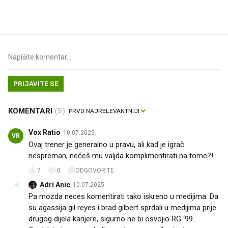
prerasli
PRIJAVITE SE
KOMENTARI
(5)
Vox Ratio
10.07.2025.
VR
Ovaj trener je generalno u pravu, ali kad je igrač
nespreman, nećeš mu valjda komplimentirati na tome?!
7
0
ODGOVORITE
Adri Anic
10.07.2025.
Pa mozda neces komentirati tako iskreno u medijima. Da
su agassija gil reyes i brad gilbert sprdali u medijima prije
drugog dijela karijere, sigurno ne bi osvojio RG ‘99.