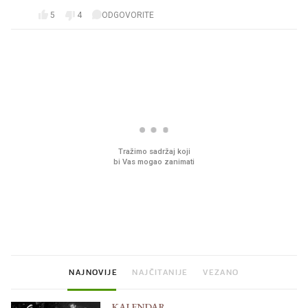
5
4
ODGOVORITE
PROČITAJTE JOŠ
Što povezuje Lexus i
Mokri prsti, kruh i pašt
legendarnog Ponyja?
Ljetni ritual koji nikad 
prerasli
NAJNOVIJE
NAJČITANIJE
VEZANO
KALENDAR