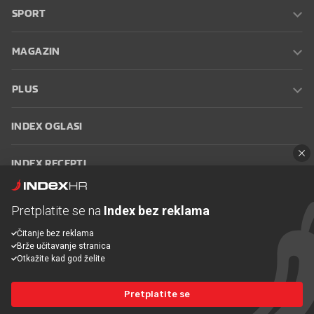
SPORT
MAGAZIN
PLUS
INDEX OGLASI
INDEX RECEPTI
INFO
Pretplatite se na
Index bez reklama
Čitanje bez reklama
Oglašavanje
Zaposli se na Indexu
Kontakt
Impressum
Uvjeti
Brže učitavanje stranica
korištenja
Postavke kolačića
Otkažite kad god želite
Pretplatite se
© 2026 Index