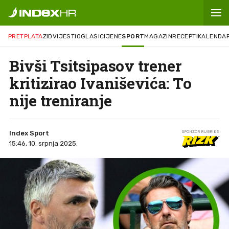
PRETPLATA
ZID
VIJESTI
OGLASI
CIJENE
SPORT
MAGAZIN
RECEPTI
KALENDA
Bivši Tsitsipasov trener
kritizirao Ivaniševića: To
nije treniranje
Index Sport
SPONZOR RUBRIKE
15:46, 10. srpnja 2025.