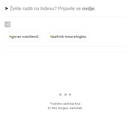
Želite raditi na Indexu? Prijavite se
ovdje
.
#
goran ivanišević
#
patrick mouratoglou
PROČITAJTE JOŠ
Što povezuje Lexus i
Mokri prsti, kruh i pašt
legendarnog Ponyja?
Ljetni ritual koji nikad 