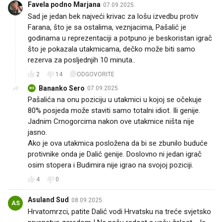
Favela podno Marjana
07.09.2025.
Sad je jedan bek najveći krivac za lošu izvedbu protiv
Farana, što je sa ostalima, veznjacima, Pašalić je
godinama u reprezentaciji a potpuno je beskoristan igrač
što je pokazala utakmicama, dečko može biti samo
rezerva za posljednjih 10 minuta..
2
14
ODGOVORITE
Bananko Sero
07.09.2025.
BS
Pašalića na onu poziciju u utakmici u kojoj se očekuje
80% posjeda može staviti samo totalni idiot. Ili genije.
Jadnim Crnogorcima nakon ove utakmice ništa nije
jasno.
Ako je ova utakmica posložena da bi se zbunilo buduće
protivnike onda je Dalić genije. Doslovno ni jedan igrač
osim stopera i Budimira nije igrao na svojoj poziciji.
4
0
Asuland Sud
08.09.2025.
AS
Hrvatomrzci, patite Dalić vodi Hrvatsku na treće svjetsko