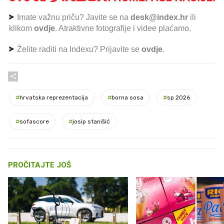
Imate važnu priču? Javite se na
desk@index.hr
ili
klikom
ovdje
. Atraktivne fotografije i videe plaćamo.
Želite raditi na Indexu? Prijavite se
ovdje
.
#
hrvatska reprezentacija
#
borna sosa
#
sp 2026
#
sofascore
#
josip stanišić
PROČITAJTE JOŠ