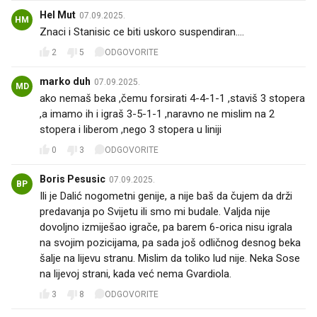
Hel Mut
07.09.2025.
HM
Znaci i Stanisic ce biti uskoro suspendiran....
2
5
ODGOVORITE
marko duh
07.09.2025.
MD
ako nemaš beka ,čemu forsirati 4-4-1-1 ,staviš 3 stopera
,a imamo ih i igraš 3-5-1-1 ,naravno ne mislim na 2
stopera i liberom ,nego 3 stopera u liniji
0
3
ODGOVORITE
Boris Pesusic
07.09.2025.
BP
Ili je Dalić nogometni genije, a nije baš da čujem da drži
predavanja po Svijetu ili smo mi budale. Valjda nije
dovoljno izmiješao igrače, pa barem 6-orica nisu igrala
na svojim pozicijama, pa sada još odličnog desnog beka
šalje na lijevu stranu. Mislim da toliko lud nije. Neka Sose
na lijevoj strani, kada već nema Gvardiola.
3
8
ODGOVORITE