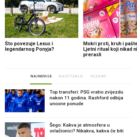
Što povezuje Lexus i
Mokri prsti, kruh i pašt
legendarnog Ponyja?
Ljetni ritual koji nikad 
prerasli
NAJNOVIJE
NAJČITANIJE
VEZANO
Top transferi: PSG vratio zvijezdu
nakon 11 godina. Rashford odbija
unosne ponude
Šego: Kakva je atmosfera u
svlačionici? Nikakva, kakva će biti