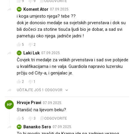
9
9
ODGOVORITE
Koment Ator
07.09.2025.
KA
i koga umjesto njega? tebe ??
dok je donosio medalje sa svjetskih prvenstava i dok su
bili dočeci za stotine tisuća ljudi bio je dobar, a sad svi
pametuju oko njega. jadniče jadni !
5
2
Laki Luk
07.09.2025.
LL
Čovjek tri medalje za velikih prvenstava i sad sve pobjede
u kvalifikacijama i ne valja. Guardiola napravio luzersku
prčiju od City-a, i genijalac je.
2
1
UČITAJTE JOŠ 1 ODGOVOR
Hrvoje Pravi
07.09.2025.
HP
Stanišić na lijevom beku?
5
3
ODGOVORITE
Bananko Sero
07.09.2025.
BS
To bi moglo značiti da Krama ide na zadnjeg veznog,