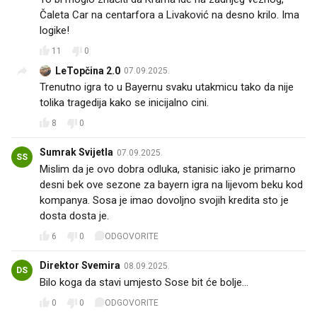
Čaleta Car na centarfora a Livaković na desno krilo. Ima
logike!
11
0
LeTopčina 2.0
07.09.2025.
Trenutno igra to u Bayernu svaku utakmicu tako da nije
tolika tragedija kako se inicijalno cini.
8
0
Sumrak Svijetla
07.09.2025.
SS
Mislim da je ovo dobra odluka, stanisic iako je primarno
desni bek ove sezone za bayern igra na lijevom beku kod
kompanya. Sosa je imao dovoljno svojih kredita sto je
dosta dosta je.
6
0
ODGOVORITE
Direktor Svemira
08.09.2025.
DS
Bilo koga da stavi umjesto Sose bit će bolje...
0
0
ODGOVORITE