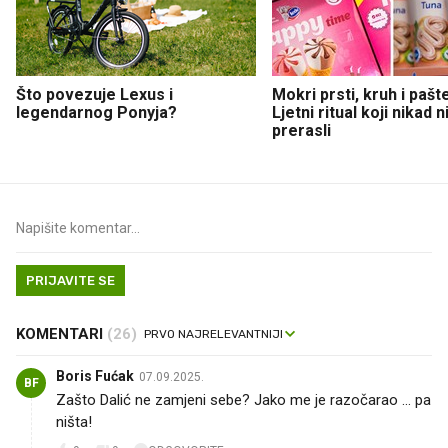
Što povezuje Lexus i
Mokri prsti, kruh i pašt
legendarnog Ponyja?
Ljetni ritual koji nikad 
prerasli
PRIJAVITE SE
KOMENTARI
(26)
Boris Fućak
07.09.2025.
BF
Zašto Dalić ne zamjeni sebe? Jako me je razočarao ... pa
ništa!