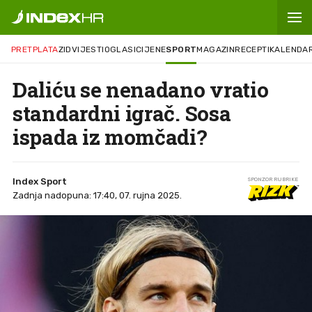
PRETPLATA
ZID
VIJESTI
OGLASI
CIJENE
SPORT
MAGAZIN
RECEPTI
KALENDA
Daliću se nenadano vratio
standardni igrač. Sosa
ispada iz momčadi?
Index Sport
SPONZOR RUBRIKE
Zadnja nadopuna: 17:40, 07. rujna 2025.