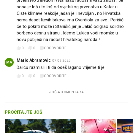
prvenstvo zaredom ! Na našu radost a vašu žalost . Je
sosa je loš i to loš od svjetskog prvenstva u Katar u .
Čiste klimave reakcije jadan je i nevoljan , no Hrvatska
nema deset lijevih brkova ima Cvardiola za sve . Perišić
će to pokriti može i Stanišić jer je Jakić odigrao solidno
borbeno desnu stranu . Idemo Lukica vodi momke u
novu pobijedi na radost hrvatskog naroda !
0
0
ODGOVORITE
Mario Abramovic
07.09.2025.
MA
Daliću razmisli i ti da odeš lagano vrijeme ti je
0
0
ODGOVORITE
JOŠ 4 KOMENTARA
PROČITAJTE JOŠ