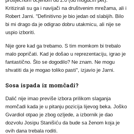
prosječnom ocjenom od 2.0 (od mogućih pet).
Kritizirali su ga i navijači na društvenim mrežama, ali i
Robert Jarni. "Definitivno je bio jedan od slabijih. Bilo
bi mi drago da je odigrao dobru utakmicu, ali nije se
uspio izboriti.
Nije gore kad ga trebamo. S tim momkom bi trebalo
malo popričati. Kad je došao u reprezentaciju, igrao je
fantastično. Što se dogodilo? Ne znam. Ne mogu
shvatiti da je mogao toliko pasti", izjavio je Jarni.
Sosa ispada iz momčadi?
Dalić nije imao previše izbora prilikom slaganja
momčadi kada je u pitanju pozicija lijevog beka. Joško
Gvardiol otpao je zbog ozljede, a izbornik je dao
dozvolu Josipu Stanišiću da bude sa ženom koja je
ovih dana trebala roditi.