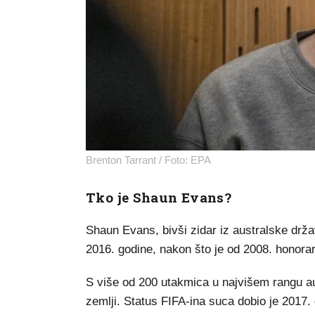
Brenton Tarrant / Foto: EPA
Tko je Shaun Evans?
Shaun Evans, bivši zidar iz australske drža
2016. godine, nakon što je od 2008. honorarn
S više od 200 utakmica u najvišem rangu au
zemlji. Status FIFA-ina suca dobio je 2017