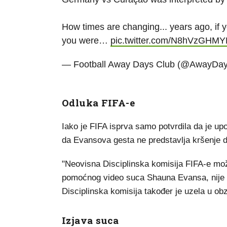
How times are changing... years ago, if 
you were…
pic.twitter.com/N8hVzGHM
— Football Away Days Club (@AwayDa
Odluka FIFA-e
Iako je FIFA isprva samo potvrdila da je upo
da Evansova gesta ne predstavlja kršenje d
"Neovisna Disciplinska komisija FIFA-e može 
pomoćnog video suca Shauna Evansa, nije 
Disciplinska komisija također je uzela u obz
Izjava suca