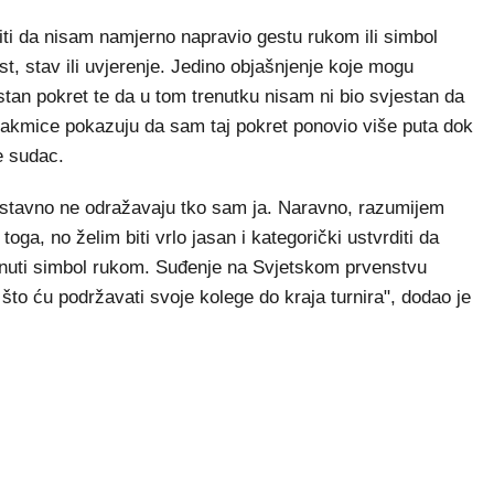
niti da nisam namjerno napravio gestu rukom ili simbol
t, stav ili uvjerenje. Jedino objašnjenje koje mogu
estan pokret te da u tom trenutku nisam ni bio svjestan da
takmice pokazuju da sam taj pokret ponovio više puta dok
e sudac.
ostavno ne odražavaju tko sam ja. Naravno, razumijem
ga, no želim biti vrlo jasan i kategorički ustvrditi da
nuti simbol rukom. Suđenje na Svjetskom prvenstvu
 što ću podržavati svoje kolege do kraja turnira", dodao je