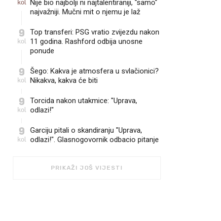
kol
Nije bio najbolji ni najtalentiraniji, "samo"
najvažniji. Mučni mit o njemu je laž
9
Top transferi: PSG vratio zvijezdu nakon
kol
11 godina. Rashford odbija unosne
ponude
9
Šego: Kakva je atmosfera u svlačionici?
kol
Nikakva, kakva će biti
9
Torcida nakon utakmice: "Uprava,
kol
odlazi!"
9
Garciju pitali o skandiranju "Uprava,
kol
odlazi!". Glasnogovornik odbacio pitanje
PRIKAŽI JOŠ VIJESTI