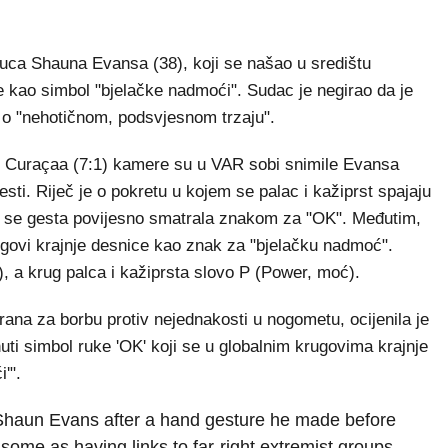
uca Shauna Evansa (38), koji se našao u središtu
kao simbol "bjelačke nadmoći". Sudac je negirao da je
č o "nehotičnom, podsvjesnom trzaju".
i Curaçaa (7:1) kamere su u VAR sobi snimile Evansa
sti. Riječ je o pokretu u kojem se palac i kažiprst spajaju
 Ta se gesta povijesno smatrala znakom za "OK". Međutim,
rugovi krajnje desnice kao znak za "bjelačku nadmoć".
o), a krug palca i kažiprsta slovo P (Power, moć).
rana za borbu protiv nejednakosti u nogometu, ocijenila je
ti simbol ruke 'OK' koji se u globalnim krugovima krajnje
'".
 Shaun Evans after a hand gesture he made before
me as having links to far-right extremist groups.