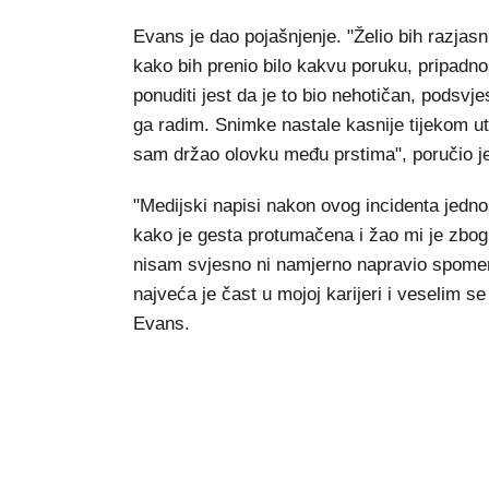
Evans je dao pojašnjenje. "Želio bih razjas
kako bih prenio bilo kakvu poruku, pripadnos
ponuditi jest da je to bio nehotičan, podsvj
ga radim. Snimke nastale kasnije tijekom u
sam držao olovku među prstima", poručio j
"Medijski napisi nakon ovog incidenta jedn
kako je gesta protumačena i žao mi je zbog to
nisam svjesno ni namjerno napravio spome
najveća je čast u mojoj karijeri i veselim se
Evans.