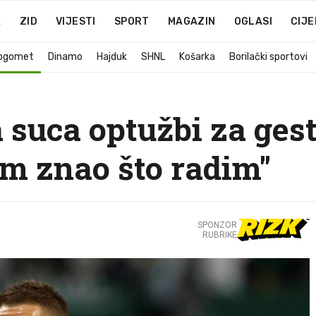
A
ZID
VIJESTI
SPORT
MAGAZIN
OGLASI
CIJE
ogomet
Dinamo
Hajduk
SHNL
Košarka
Borilački sportovi
 suca optužbi za ges
m znao što radim"
SPONZOR
RUBRIKE