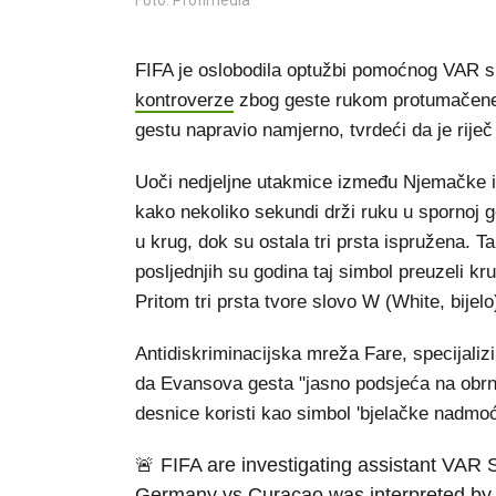
Foto: Profimedia
FIFA je oslobodila optužbi pomoćnog VAR s
kontroverze
zbog geste rukom protumačene 
gestu napravio namjerno, tvrdeći da je rije
Uoči nedjeljne utakmice između Njemačke 
kako nekoliko sekundi drži ruku u spornoj ge
u krug, dok su ostala tri prsta ispružena.
posljednjih su godina taj simbol preuzeli k
Pritom tri prsta tvore slovo W (White, bijel
Antidiskriminacijska mreža Fare, specijalizi
da Evansova gesta "jasno podsjeća na obrnu
desnice koristi kao simbol 'bjelačke nadmoći
🚨 FIFA are investigating assistant VAR
Germany vs Curaçao was interpreted by so