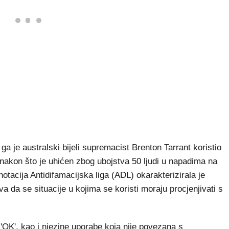
a je australski bijeli supremacist Brenton Tarrant koristio
 nakon što je uhićen zbog ubojstva 50 ljudi u napadima na
acija Antidifamacijska liga (ADL) okarakterizirala je
 da se situacije u kojima se koristi moraju procjenjivati s
'OK', kao i njezine uporabe koja nije povezana s