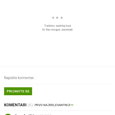
Što povezuje Lexus i
Ovo gotovo svi jedemo
legendarnog Ponyja?
plaži, bez obzira na go
PRIJAVITE SE
KOMENTARI
(6)