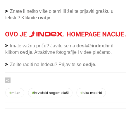
Znate li nešto više o temi ili želite prijaviti grešku u
tekstu? Kliknite
ovdje
.
Imate važnu priču? Javite se na
desk@index.hr
ili
klikom
ovdje
. Atraktivne fotografije i videe plaćamo.
Želite raditi na Indexu? Prijavite se
ovdje
.
#
milan
#
hrvatski nogometaši
#
luka modrić
PROČITAJTE JOŠ