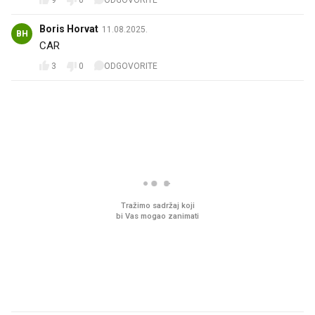
Boris Horvat
11.08.2025.
BH
CAR 💪
3
0
ODGOVORITE
PROČITAJTE JOŠ
Što povezuje Lexus i
Ovo gotovo svi jedemo
legendarnog Ponyja?
plaži, bez obzira na go