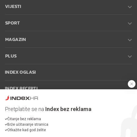
VIJESTI
SPORT
MAGAZIN
PLUS
INDEX OGLASI
INDEX RECEPTI
INFO
Pretplatite se na
Index bez reklama
Čitanje bez reklama
Oglašavanje
Zaposli se na Indexu
Kontakt
Impressum
Uvjeti
Brže učitavanje stranica
korištenja
Postavke kolačića
Otkažite kad god želite