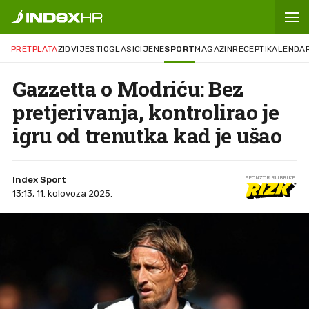
PRETPLATA
ZID
VIJESTI
OGLASI
CIJENE
SPORT
MAGAZIN
RECEPTI
KALENDA
Gazzetta o Modriću: Bez
pretjerivanja, kontrolirao je
igru od trenutka kad je ušao
Index Sport
SPONZOR RUBRIKE
13:13, 11. kolovoza 2025.