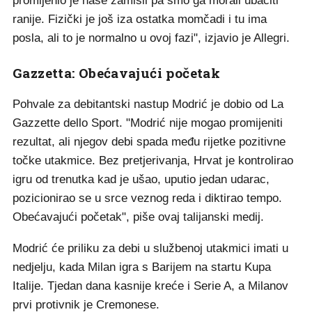
promijenio je naše zamisli pa smo ga morali ubaciti
ranije. Fizički je još iza ostatka momčadi i tu ima
posla, ali to je normalno u ovoj fazi", izjavio je Allegri.
Gazzetta: Obećavajući početak
Pohvale za debitantski nastup Modrić je dobio od La
Gazzette dello Sport. "Modrić nije mogao promijeniti
rezultat, ali njegov debi spada među rijetke pozitivne
točke utakmice. Bez pretjerivanja, Hrvat je kontrolirao
igru od trenutka kad je ušao, uputio jedan udarac,
pozicionirao se u srce veznog reda i diktirao tempo.
Obećavajući početak", piše ovaj talijanski medij.
Modrić će priliku za debi u službenoj utakmici imati u
nedjelju, kada Milan igra s Barijem na startu Kupa
Italije. Tjedan dana kasnije kreće i Serie A, a Milanov
prvi protivnik je Cremonese.