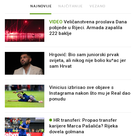
NAJNOVIJE
NAJČITANIJE
VEZANO
VIDEO
Veličanstvena proslava Dana
pobjede u Rijeci. Armada zapalila
222 baklje
Hrgović: Bio sam juniorski prvak
svijeta, ali nikog nije bolio ku*ac jer
sam Hrvat
Vinicius izbrisao sve objave s
Instagrama nakon što mu je Real dao
ponudu
HR transferi: Propao transfer
karijere Marca Pašalića? Rijeka
dovela golmana