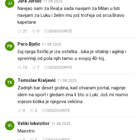
Jura Jurišić
11.08.2025.
JJ
Navijao sam za Real,a sada navijam za Milan u biti
navijam za Luku i želim mu još trofeja od srca.Bravo
kapetane
21
0
ODGOVORITE
Pero Bjelic
11.08.2025.
PB
čuj njega fizički je iza ostatka....luka je vitalniji i agilniji i
spremniji od pola njih tamo..u svojoj 40-toj...
15
7
ODGOVORITE
Tomislav Kraljević
11.08.2025.
TK
Zadnjih bar deset godina, kad otvaram portal, najprije
idem na sport i gledam ima li što o Luki. Još mi nismo
svjesni kolika je njegova veličina.
9
0
ODGOVORITE
Veliki Inkvizitor
11.08.2025.
VI
Maestro.
9
0
ODGOVORITE