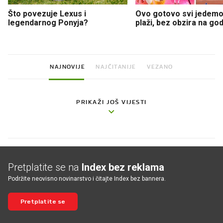
Što povezuje Lexus i
Ovo gotovo svi jedemo
legendarnog Ponyja?
plaži, bez obzira na go
NAJNOVIJE
NAJČITANIJE
VEZANO
PRIKAŽI JOŠ VIJESTI
Pretplatite se na
Index bez reklama
Podržite neovisno novinarstvo i čitajte Index bez bannera.
Pretplatite se