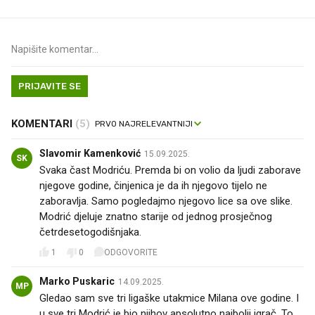
PRIJAVITE SE
KOMENTARI
(5)
Slavomir Kamenković
15.09.2025.
SK
Svaka čast Modriću. Premda bi on volio da ljudi zaborave
njegove godine, činjenica je da ih njegovo tijelo ne
zaboravlja. Samo pogledajmo njegovo lice sa ove slike.
Modrić djeluje znatno starije od jednog prosječnog
četrdesetogodišnjaka.
1
0
ODGOVORITE
Marko Puskaric
14.09.2025.
MP
Gledao sam sve tri ligaške utakmice Milana ove godine. I
u sve tri Modrić je bio njihov apsolutno najbolji igrač. To