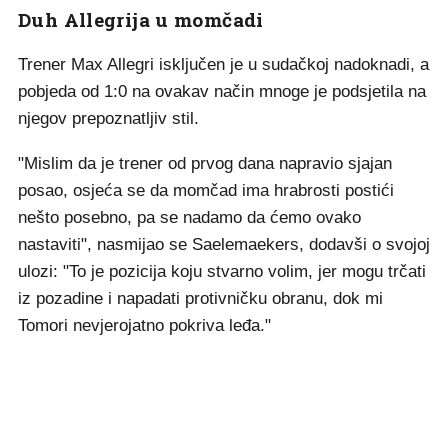
Duh Allegrija u momčadi
Trener Max Allegri isključen je u sudačkoj nadoknadi, a
pobjeda od 1:0 na ovakav način mnoge je podsjetila na
njegov prepoznatljiv stil.
"Mislim da je trener od prvog dana napravio sjajan
posao, osjeća se da momčad ima hrabrosti postići
nešto posebno, pa se nadamo da ćemo ovako
nastaviti", nasmijao se Saelemaekers, dodavši o svojoj
ulozi: "To je pozicija koju stvarno volim, jer mogu trčati
iz pozadine i napadati protivničku obranu, dok mi
Tomori nevjerojatno pokriva leđa."