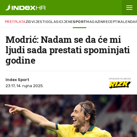
PRETPLATA
ZID
VIJESTI
OGLASI
CIJENE
SPORT
MAGAZIN
RECEPTI
KALENDA
Modrić: Nadam se da će mi
ljudi sada prestati spominjati
godine
Index Sport
SPONZOR RUBRIKE
23:17, 14. rujna 2025.