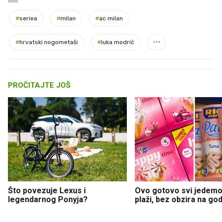
#
seriea
#
milan
#
ac milan
#
hrvatski nogometaši
#
luka modrić
PROČITAJTE JOŠ
Što povezuje Lexus i
Ovo gotovo svi jedemo
legendarnog Ponyja?
plaži, bez obzira na go