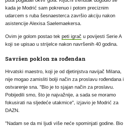
puta pogađali okvir gola. Ključni trenutak dogodio se
kada je Modrić sam pokrenuo i potom preciznim
udarcem s ruba šesnaesterca završio akciju nakon
asistencije Alexisa Saelemaekersa.
Ovim je golom postao tek
peti igrač
u povijesti Serie A
koji se upisao u strijelce nakon navršenih 40 godina.
Savršen poklon za rođendan
Hrvatski maestro, koji je od djetinjstva navijač Milana,
nije mogao zamisliti bolji način za proslavu rođendana i
ostvarenje sna. "Bio je to sjajan način za proslavu.
Pobijedili smo, što je najvažnije, a sada se moramo
fokusirati na sljedeće utakmice", izjavio je Modrić za
DAZN.
"Nadam se da mi ljudi više neće spominjati godine. Bio