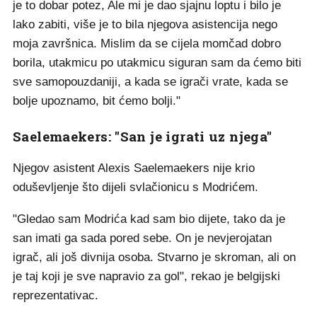
je to dobar potez, Ale mi je dao sjajnu loptu i bilo je
lako zabiti, više je to bila njegova asistencija nego
moja završnica. Mislim da se cijela momčad dobro
borila, utakmicu po utakmicu siguran sam da ćemo biti
sve samopouzdaniji, a kada se igrači vrate, kada se
bolje upoznamo, bit ćemo bolji."
Saelemaekers: "San je igrati uz njega"
Njegov asistent Alexis Saelemaekers nije krio
oduševljenje što dijeli svlačionicu s Modrićem.
"Gledao sam Modrića kad sam bio dijete, tako da je
san imati ga sada pored sebe. On je nevjerojatan
igrač, ali još divnija osoba. Stvarno je skroman, ali on
je taj koji je sve napravio za gol", rekao je belgijski
reprezentativac.