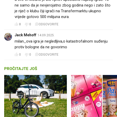
ne samo da je nevjerojatno zbog godina nego i zato što
je riječ o klubu čiji igrači na Transfermarktu ukupno
vrijede gotovo 500 milijuna eura.
8
0
ODGOVORITE
Jack Mehoff
14.09.2025.
milan_ova igra je negledljiva,o katastrofalnom suđenju
protiv bologne da ne govorimo
0
0
ODGOVORITE
PROČITAJTE JOŠ