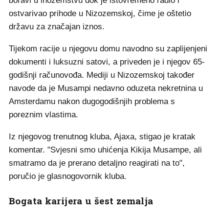
boravi u inozemstvu dok je istovremeno radio i
ostvarivao prihode u Nizozemskoj, čime je oštetio
državu za značajan iznos.
Tijekom racije u njegovu domu navodno su zaplijenjeni
dokumenti i luksuzni satovi, a priveden je i njegov 65-
godišnji računovođa. Mediji u Nizozemskoj također
navode da je Musampi nedavno oduzeta nekretnina u
Amsterdamu nakon dugogodišnjih problema s
poreznim vlastima.
Iz njegovog trenutnog kluba, Ajaxa, stigao je kratak
komentar. "Svjesni smo uhićenja Kikija Musampe, ali
smatramo da je prerano detaljno reagirati na to",
poručio je glasnogovornik kluba.
Bogata karijera u šest zemalja