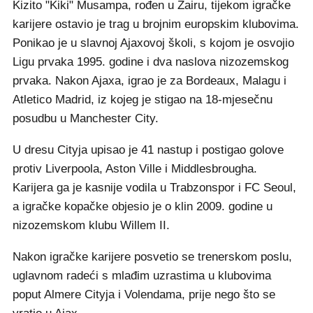
Kizito "Kiki" Musampa, rođen u Zairu, tijekom igračke
karijere ostavio je trag u brojnim europskim klubovima.
Ponikao je u slavnoj Ajaxovoj školi, s kojom je osvojio
Ligu prvaka 1995. godine i dva naslova nizozemskog
prvaka. Nakon Ajaxa, igrao je za Bordeaux, Malagu i
Atletico Madrid, iz kojeg je stigao na 18-mjesečnu
posudbu u Manchester City.
U dresu Cityja upisao je 41 nastup i postigao golove
protiv Liverpoola, Aston Ville i Middlesbrougha.
Karijera ga je kasnije vodila u Trabzonspor i FC Seoul,
a igračke kopačke objesio je o klin 2009. godine u
nizozemskom klubu Willem II.
Nakon igračke karijere posvetio se trenerskom poslu,
uglavnom radeći s mlađim uzrastima u klubovima
poput Almere Cityja i Volendama, prije nego što se