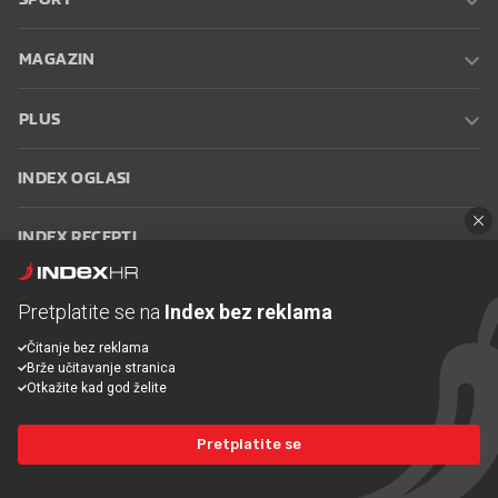
MAGAZIN
PLUS
INDEX OGLASI
INDEX RECEPTI
INFO
Pretplatite se na
Index bez reklama
Čitanje bez reklama
Oglašavanje
Zaposli se na Indexu
Kontakt
Impressum
Uvjeti
Brže učitavanje stranica
korištenja
Postavke kolačića
Otkažite kad god želite
Pretplatite se
© 2026 Index