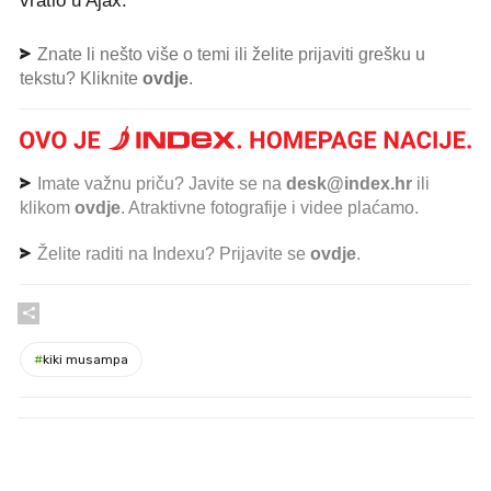
vratio u Ajax.
Znate li nešto više o temi ili želite prijaviti grešku u
tekstu? Kliknite
ovdje
.
Imate važnu priču? Javite se na
desk@index.hr
ili
klikom
ovdje
. Atraktivne fotografije i videe plaćamo.
Želite raditi na Indexu? Prijavite se
ovdje
.
#
kiki musampa
PROČITAJTE JOŠ