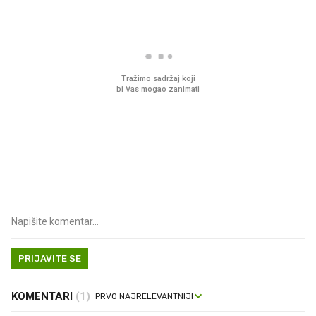
Što povezuje Lexus i
Mokri prsti, kruh i pašt
legendarnog Ponyja?
Ljetni ritual koji nikad 
prerasli
PRIJAVITE SE
KOMENTARI
(1)