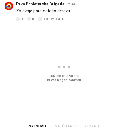
Prva Proleterska Brigada
12.09.2025.
Za svoje pare ostetio drzavu.
0
0
ODGOVORITE
PROČITAJTE JOŠ
Što povezuje Lexus i
Mokri prsti, kruh i pašt
legendarnog Ponyja?
Ljetni ritual koji nikad 
prerasli
NAJNOVIJE
NAJČITANIJE
VEZANO