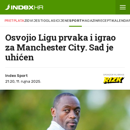
PRETPLATA
ZID
VIJESTI
OGLASI
CIJENE
SPORT
MAGAZIN
RECEPTI
KALENDA
Osvojio Ligu prvaka i igrao
za Manchester City. Sad je
uhićen
Index Sport
SPONZOR RUBRIKE
21:20, 11. rujna 2025.