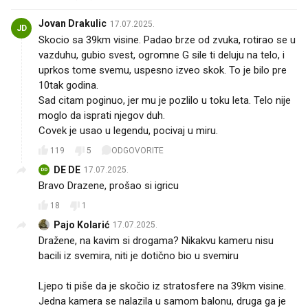
Jovan Drakulic
17.07.2025.
JD
Skocio sa 39km visine. Padao brze od zvuka, rotirao se u
vazduhu, gubio svest, ogromne G sile ti deluju na telo, i
uprkos tome svemu, uspesno izveo skok. To je bilo pre
10tak godina.
Sad citam poginuo, jer mu je pozlilo u toku leta. Telo nije
moglo da isprati njegov duh.
Covek je usao u legendu, pocivaj u miru.
119
5
ODGOVORITE
DE DE
17.07.2025.
DD
Bravo Drazene, prošao si igricu 👏
18
1
Pajo Kolarić
17.07.2025.
Dražene, na kavim si drogama? Nikakvu kameru nisu
bacili iz svemira, niti je dotično bio u svemiru😂
Ljepo ti piše da je skočio iz stratosfere na 39km visine.
Jedna kamera se nalazila u samom balonu, druga ga je