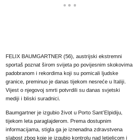
FELIX BAUMGARTNER (56), austrijski ekstremni
sportaš poznat širom svijeta po povijesnim skokovima
padobranom i rekordima koji su pomicali ljudske
granice, preminuo je danas tijekom nesreće u Italiji.
Vijest o njegovoj smrti potvrdili su danas svjetski
mediji i bliski suradnici.
Baumgartner je izgubio život u Porto Sant’Elpidiju,
tijekom leta paraglajderom. Prema dostupnim
informacijama, stigla ga je iznenadna zdravstvena
slabost zbog koje je izgubio kontrolu nad letjelicom i