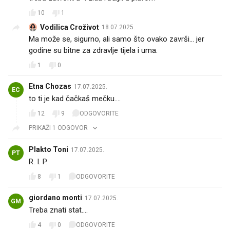
10
1
Vodilica Croživot
18.07.2025.
Ma može se, sigurno, ali samo što ovako završi... jer
godine su bitne za zdravlje tijela i uma.
1
0
Etna Chozas
17.07.2025.
EC
to ti je kad čačkaš mečku....
12
9
ODGOVORITE
PRIKAŽI 1 ODGOVOR
Plakto Toni
17.07.2025.
PT
R. I. P.
8
1
ODGOVORITE
giordano monti
17.07.2025.
GM
Treba znati stat....
4
0
ODGOVORITE