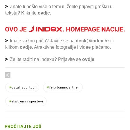
Znate li nešto više o temi ili želite prijaviti grešku u
tekstu? Kliknite
ovdje
.
Imate važnu priču? Javite se na
desk@index.hr
ili
klikom
ovdje
. Atraktivne fotografije i videe plaćamo.
Želite raditi na Indexu? Prijavite se
ovdje
.
#
ostali sportovi
#
felix baumgartner
#
ekstremni sportovi
PROČITAJTE JOŠ