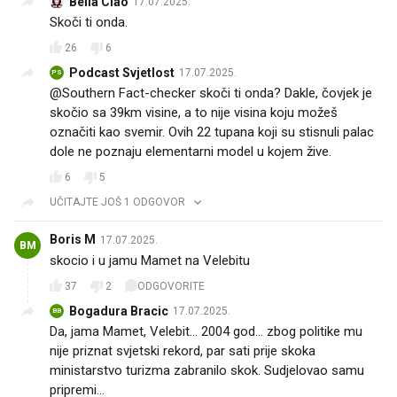
Bella Ciao
17.07.2025.
Skoči ti onda.
26
6
Podcast Svjetlost
17.07.2025.
PS
@Southern Fact-checker skoči ti onda? Dakle, čovjek je
skočio sa 39km visine, a to nije visina koju možeš
označiti kao svemir. Ovih 22 tupana koji su stisnuli palac
dole ne poznaju elementarni model u kojem žive.
6
5
UČITAJTE JOŠ 1 ODGOVOR
Boris M
17.07.2025.
BM
skocio i u jamu Mamet na Velebitu
37
2
ODGOVORITE
Bogadura Bracic
17.07.2025.
BB
Da, jama Mamet, Velebit... 2004 god... zbog politike mu
nije priznat svjetski rekord, par sati prije skoka
ministarstvo turizma zabranilo skok. Sudjelovao samu
pripremi...