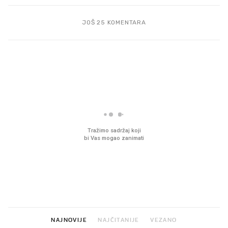
JOŠ 25 KOMENTARA
PROČITAJTE JOŠ
Što povezuje Lexus i
Mokri prsti, kruh i pašt
legendarnog Ponyja?
Ljetni ritual koji nikad 
prerasli
NAJNOVIJE
NAJČITANIJE
VEZANO