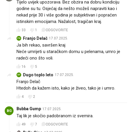
Tijelo uvijek upozorava. Bez obzira na dobru kondiciju
godine su tu. Osjećaj da nešto možeš napraviti kao i
nekad prije 30 i više godina je subjektivan i popraćen
istinskim emocijama. Nažalost, tragičan kraj.
33
1
ODGOVORITE
Franjo Delač
17.07.2025.
FD
Ja bih rekao, savršen kraj
Neće umrijeti u staračkom domu u pelenama, umro je
radeći ono što voli.
16
5
Dugo toplo leto
17.07.2025.
DT
Franjo Delač
Htedoh da kažem isto, kako je živeo, tako je i umro.
4
2
Bubba Gump
17.07.2025.
BG
Taj lik je skočio padobranom iz svemira.
49
7
ODGOVORITE