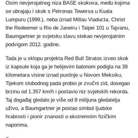
Osim nevjerojatnog niza BASE skokova, među kojima
se ubrajaju i skok s Petronas Towersa u Kuala
Lumpuru (1999.), neba iznad Millau Viaducta, Christ
the Redeemer u Rio de Janeiru i Taipei 101 u Tajvanu,
Baumgartner je svjetsku slavu stekao nevjerojatnim
podvigom 2012. godine.
Tada je u sklopu projekta Red Bull Stratos izveo skok
iz kapsule koja ga je helijevim balonom podigla na 39
kilometara visine iznad pustinje u Novom Meksiku.
Tijekom slobodnog pada probio je zvučni zid, dosegao
brzinu od 1.357 km/h i postavio niz svjetskih rekorda.
Taj događaj gledalo je više od 8 milijuna gledatelja
uživo, a Baumgartner je postao simbol ljudske
hrabrosti i pionir znanosti o ekstremnim fizičkim
naporima.