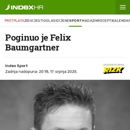
PRETPLATA
ZID
VIJESTI
OGLASI
CIJENE
SPORT
MAGAZIN
RECEPTI
KALENDA
Poginuo je Felix
Baumgartner
Index Sport
SPONZOR RUBRIKE
Zadnja nadopuna: 20:18, 17. srpnja 2025.