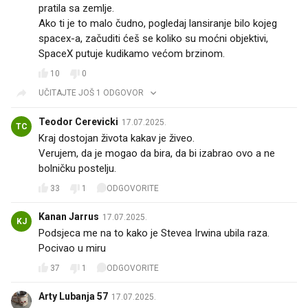
pratila sa zemlje.
Ako ti je to malo čudno, pogledaj lansiranje bilo kojeg
spacex-a, začuditi ćeš se koliko su moćni objektivi,
SpaceX putuje kudikamo većom brzinom.
10
0
UČITAJTE JOŠ 1 ODGOVOR
Teodor Cerevicki
17.07.2025.
TC
Kraj dostojan života kakav je živeo.
Verujem, da je mogao da bira, da bi izabrao ovo a ne
bolničku postelju.
33
1
ODGOVORITE
Kanan Jarrus
17.07.2025.
KJ
Podsjeca me na to kako je Stevea Irwina ubila raza.
Pocivao u miru
37
1
ODGOVORITE
Arty Lubanja 57
17.07.2025.