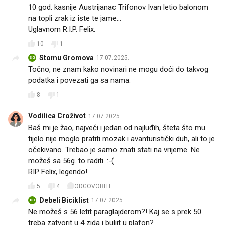
10 god. kasnije Austrijanac Trifonov Ivan letio balonom
na topli zrak iz iste te jame...
Uglavnom R.I.P. Felix.😔
10
1
Stomu Gromova
17.07.2025.
SG
Točno, ne znam kako novinari ne mogu doći do takvog
podatka i povezati ga sa nama.
8
1
Vodilica Croživot
17.07.2025.
Baš mi je žao, najveći i jedan od najluđih, šteta što mu
tijelo nije moglo pratiti mozak i avanturistički duh, ali to je
očekivano. Trebao je samo znati stati na vrijeme. Ne
možeš sa 56g. to raditi. :-(
RIP Felix, legendo!
5
4
ODGOVORITE
Debeli Biciklist
17.07.2025.
DB
Ne možeš s 56 letit paraglajderom?! Kaj se s prek 50
treba zatvorit u 4 zida i buljit u plafon?