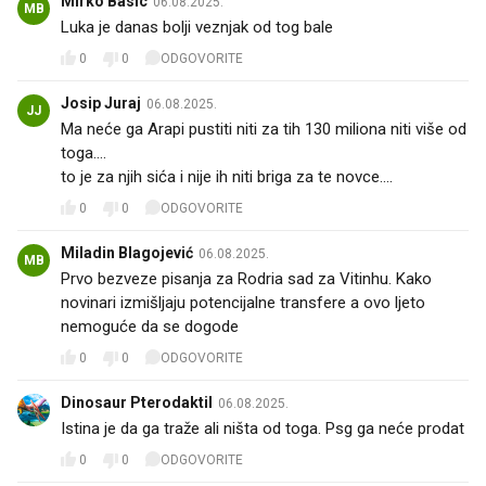
Mirko Basic
06.08.2025.
MB
Luka je danas bolji veznjak od tog bale
0
0
ODGOVORITE
Josip Juraj
06.08.2025.
JJ
Ma neće ga Arapi pustiti niti za tih 130 miliona niti više od
toga....
to je za njih sića i nije ih niti briga za te novce....
0
0
ODGOVORITE
Miladin Blagojević
06.08.2025.
MB
Prvo bezveze pisanja za Rodria sad za Vitinhu. Kako
novinari izmišljaju potencijalne transfere a ovo ljeto
nemoguće da se dogode
0
0
ODGOVORITE
Dinosaur Pterodaktil
06.08.2025.
Istina je da ga traže ali ništa od toga. Psg ga neće prodat
0
0
ODGOVORITE