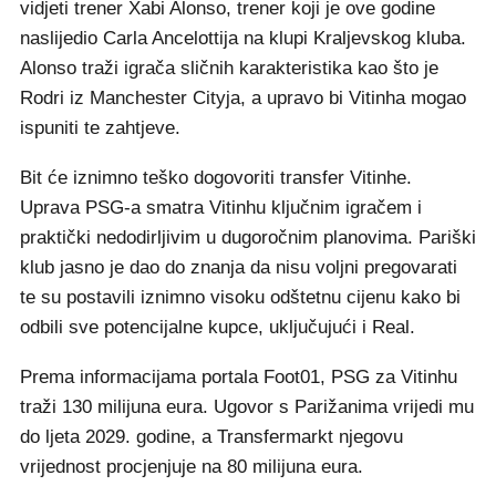
vidjeti trener Xabi Alonso, trener koji je ove godine
naslijedio Carla Ancelottija na klupi Kraljevskog kluba.
Alonso traži igrača sličnih karakteristika kao što je
Rodri iz Manchester Cityja, a upravo bi Vitinha mogao
ispuniti te zahtjeve.
Bit će iznimno teško dogovoriti transfer Vitinhe.
Uprava PSG-a smatra Vitinhu ključnim igračem i
praktički nedodirljivim u dugoročnim planovima. Pariški
klub jasno je dao do znanja da nisu voljni pregovarati
te su postavili iznimno visoku odštetnu cijenu kako bi
odbili sve potencijalne kupce, uključujući i Real.
Prema informacijama portala Foot01, PSG za Vitinhu
traži 130 milijuna eura. Ugovor s Parižanima vrijedi mu
do ljeta 2029. godine, a Transfermarkt njegovu
vrijednost procjenjuje na 80 milijuna eura.