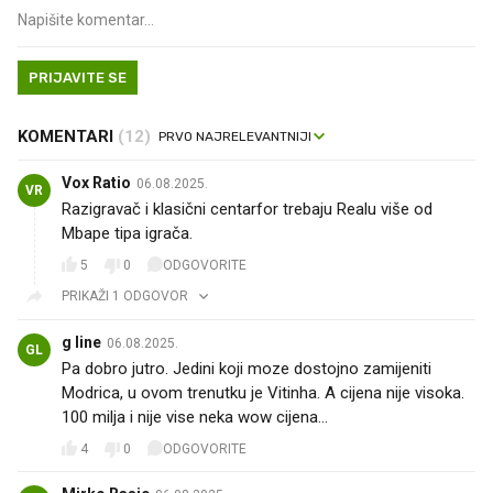
PRIJAVITE SE
KOMENTARI
(12)
Vox Ratio
06.08.2025.
VR
Razigravač i klasični centarfor trebaju Realu više od
Mbape tipa igrača.
5
0
ODGOVORITE
PRIKAŽI 1 ODGOVOR
g line
06.08.2025.
GL
Pa dobro jutro. Jedini koji moze dostojno zamijeniti
Modrica, u ovom trenutku je Vitinha. A cijena nije visoka.
100 milja i nije vise neka wow cijena...
4
0
ODGOVORITE