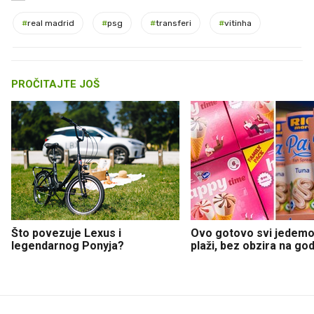
#
real madrid
#
psg
#
transferi
#
vitinha
PROČITAJTE JOŠ
Što povezuje Lexus i
Ovo gotovo svi jedemo
legendarnog Ponyja?
plaži, bez obzira na go