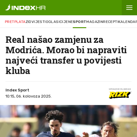
PRETPLATA
ZID
VIJESTI
OGLASI
CIJENE
SPORT
MAGAZIN
RECEPTI
KALENDA
Real našao zamjenu za
Modrića. Morao bi napraviti
najveći transfer u povijesti
kluba
Index Sport
SPONZOR RUBRIKE
10:15, 06. kolovoza 2025.