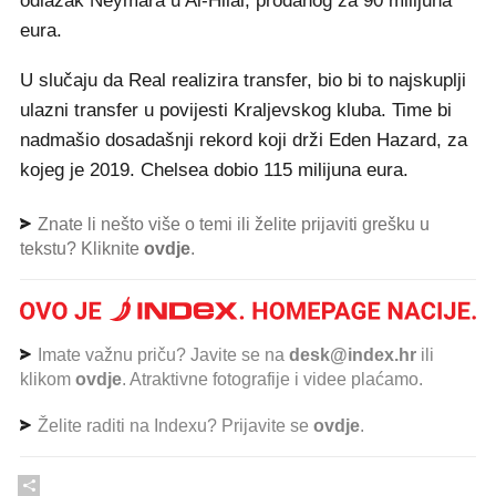
odlazak Neymara u Al-Hilal, prodanog za 90 milijuna
eura.
U slučaju da Real realizira transfer, bio bi to najskuplji
ulazni transfer u povijesti Kraljevskog kluba. Time bi
nadmašio dosadašnji rekord koji drži Eden Hazard, za
kojeg je 2019. Chelsea dobio 115 milijuna eura.
Znate li nešto više o temi ili želite prijaviti grešku u
tekstu? Kliknite
ovdje
.
Imate važnu priču? Javite se na
desk@index.hr
ili
klikom
ovdje
. Atraktivne fotografije i videe plaćamo.
Želite raditi na Indexu? Prijavite se
ovdje
.