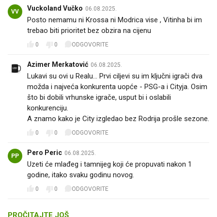
Vuckoland Vučko
06.08.2025.
VV
Posto nemamu ni Krossa ni Modrica vise , Vitinha bi im
trebao biti prioritet bez obzira na cijenu
0
0
ODGOVORITE
Azimer Merkatović
06.08.2025.
Lukavi su ovi u Realu... Prvi ciljevi su im ključni igrači dva
možda i najveća konkurenta uopće - PSG-a i Cityja. Osim
što bi dobili vrhunske igrače, usput bi i oslabili
konkurenciju.
A znamo kako je City izgledao bez Rodrija prošle sezone.
0
0
ODGOVORITE
Pero Peric
06.08.2025.
PP
Uzeti će mlađeg i tamnijeg koji će propuvati nakon 1
godine, itako svaku godinu novog.
0
0
ODGOVORITE
PROČITAJTE JOŠ