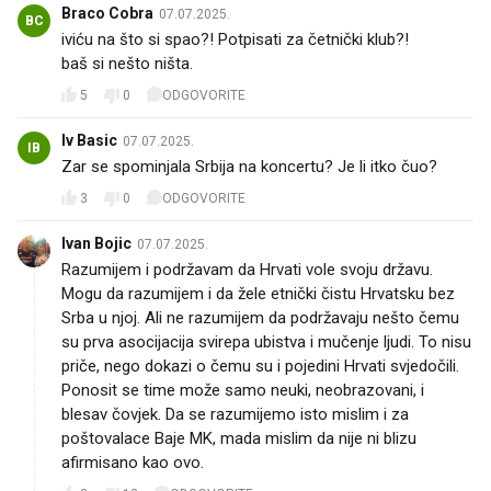
Braco Cobra
07.07.2025.
BC
iviću na što si spao?! Potpisati za četnički klub?!
baš si nešto ništa.
5
0
ODGOVORITE
Iv Basic
07.07.2025.
IB
Zar se spominjala Srbija na koncertu? Je li itko čuo?
3
0
ODGOVORITE
Ivan Bojic
07.07.2025.
Razumijem i podržavam da Hrvati vole svoju državu.
Mogu da razumijem i da žele etnički čistu Hrvatsku bez
Srba u njoj. Ali ne razumijem da podržavaju nešto čemu
su prva asocijacija svirepa ubistva i mučenje ljudi. To nisu
priče, nego dokazi o čemu su i pojedini Hrvati svjedočili.
Ponosit se time može samo neuki, neobrazovani, i
blesav čovjek. Da se razumijemo isto mislim i za
poštovalace Baje MK, mada mislim da nije ni blizu
afirmisano kao ovo.