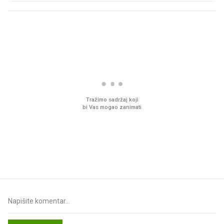
PROČITAJTE JOŠ
Što povezuje Lexus i
Mokri prsti, kruh i pašt
legendarnog Ponyja?
Ljetni ritual koji nikad 
prerasli