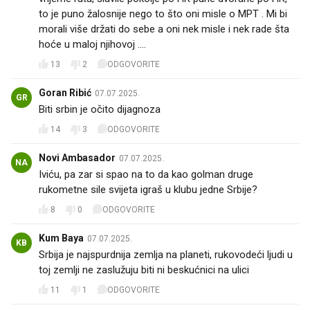
to je puno žalosnije nego to što oni misle o MPT . Mi bi
morali više držati do sebe a oni nek misle i nek rade šta
hoće u maloj njihovoj ....
13
2
ODGOVORITE
Goran Ribić
07.07.2025.
GR
Biti srbin je očito dijagnoza
14
3
ODGOVORITE
Novi Ambasador
07.07.2025.
NA
Iviću, pa zar si spao na to da kao golman druge
rukometne sile svijeta igraš u klubu jedne Srbije?
8
0
ODGOVORITE
Kum Baya
07.07.2025.
KB
Srbija je najspurdnija zemlja na planeti, rukovodeći ljudi u
toj zemlji ne zaslužuju biti ni beskućnici na ulici
11
1
ODGOVORITE