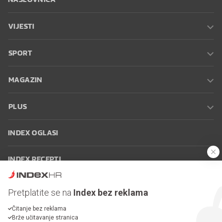
VIJESTI
SPORT
MAGAZIN
PLUS
INDEX OGLASI
INDEX RECEPTI
INFO
Pretplatite se na
Index bez reklama
Čitanje bez reklama
Oglašavanje
Zaposli se na Indexu
Kontakt
Impressum
Uvjeti
Brže učitavanje stranica
korištenja
Postavke kolačića