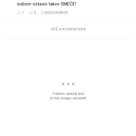
sobom ostavio takvo SMEĆE! 🤔
1
0
ODGOVORITE
JOŠ 6 KOMENTARA
PROČITAJTE JOŠ
Što povezuje Lexus i
Mokri prsti, kruh i pašt
legendarnog Ponyja?
Ljetni ritual koji nikad 
prerasli