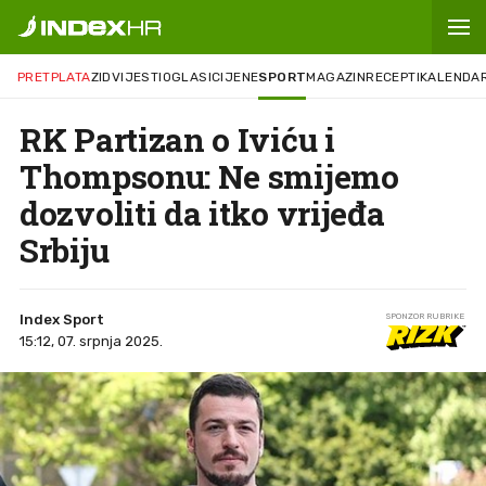
PRETPLATA
ZID
VIJESTI
OGLASI
CIJENE
SPORT
MAGAZIN
RECEPTI
KALENDA
RK Partizan o Iviću i
Thompsonu: Ne smijemo
dozvoliti da itko vrijeđa
Srbiju
Index Sport
SPONZOR RUBRIKE
15:12, 07. srpnja 2025.