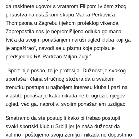
da raskinete ugovor s vratarom Filipom Ivićem zbog
prisustva na ustaškom skupu Marka Perkovića
Thompsona u Zagrebu tijekom proteklog vikenda.
Zaprepastila nas je nepromišljena odluka golmana
Ivića da svojim ponašanjem naruši ugled kluba koji ga
je angažirao", navodi se u pismu koje potpisuje
predsjednik RK Partizan Miljan Žugić.
"Sport nije posao, to je profesija. Dužnost je svakog
sportaša i člana stručnog stožera da u svakom
trenutku postupa u najboljem interesu kluba i pazi na
vlastito ponašanje kako nikada ne bi ugrozio njegov
ugled, već ga, naprotiv, svojim ponašanjem uzdigao.
Smatramo da ste postupili kako bi trebao postupiti
svaki sportski klub u Srbiji jer je naša dužnost da
volimo i poštujemo svoju zemlju i nikada ne dopustimo