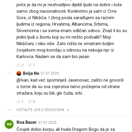
priče je da mi je neshvatljivo dijeliti ljude na dobre i loše
samo zbog nacionalnosti. Konkretno ja sam iz Crne
Gore, iz Nikšića. I zbog posla sarađujem sa raznim
ljudima iz regiona, Hrvatima, Albancima, Srbima,
Slovencima i sa svima imam odličan odnos. Znaš li ko su
jedini ljudi u životu koji su mi nešto podvalili? Moji
Nikšićani, i niko više. Zato ništa ne smatram boljim
čovjekom mog komšiju u odnosu na nekoga npr iz
Karlovca. Nadam se da sam bio jasan.
2
1
Bolje Ne
07.07.2025.
@Ivan, kad već spominješ Jasenovac, zašto ne govoriš
o tome da su sva zvjerstva tamo počinjena od strane
stražara, koju su bili, gle čuda, srbi…
1
0
UČITAJTE JOŠ 2 ODGOVORA
Noa Bauer
07.07.2025.
NB
Čovjek dobio korpu, ali hvala Dragom Bogu da je za