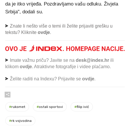
da je itko vrijeđa. Pozdravljamo vašu odluku. Živjela
Srbija", dodali su.
Znate li nešto više o temi ili želite prijaviti grešku u
tekstu? Kliknite
ovdje
.
Imate važnu priču? Javite se na
desk@index.hr
ili
klikom
ovdje
. Atraktivne fotografije i videe plaćamo.
Želite raditi na Indexu? Prijavite se
ovdje
.
#
rukomet
#
ostali sportovi
#
filip ivić
#
rk vojvodina