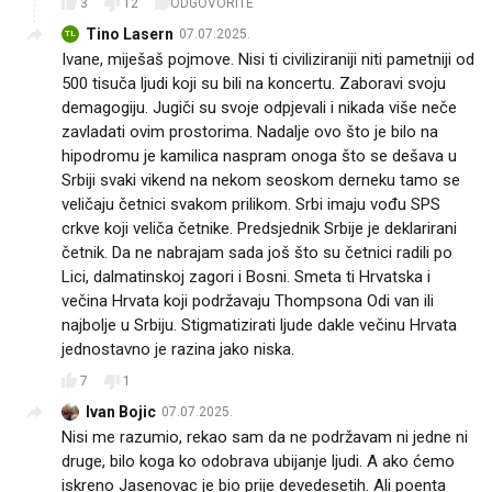
3
12
ODGOVORITE
Tino Lasern
07.07.2025.
TL
Ivane, miješaš pojmove. Nisi ti civiliziraniji niti pametniji od
500 tisuča ljudi koji su bili na koncertu. Zaboravi svoju
demagogiju. Jugiči su svoje odpjevali i nikada više neče
zavladati ovim prostorima. Nadalje ovo što je bilo na
hipodromu je kamilica naspram onoga što se dešava u
Srbiji svaki vikend na nekom seoskom derneku tamo se
veličaju četnici svakom prilikom. Srbi imaju vođu SPS
crkve koji veliča četnike. Predsjednik Srbije je deklarirani
četnik. Da ne nabrajam sada još što su četnici radili po
Lici, dalmatinskoj zagori i Bosni. Smeta ti Hrvatska i
večina Hrvata koji podržavaju Thompsona Odi van ili
najbolje u Srbiju. Stigmatizirati ljude dakle večinu Hrvata
jednostavno je razina jako niska.
7
1
Ivan Bojic
07.07.2025.
Nisi me razumio, rekao sam da ne podržavam ni jedne ni
druge, bilo koga ko odobrava ubijanje ljudi. A ako ćemo
iskreno Jasenovac je bio prije devedesetih. Ali poenta