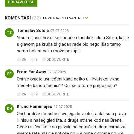
PRIJAVITE SE
KOMENTARI
(22)
Tomislav Soldić
07.07.2025.
TS
Nisu mi jasni hrvati koji uopće i turistički idu u Srbiju, kaj je
s glavom pa kruha bi gladan rađe bio nego išao tamo
samo bolest neku može pokupit.
36
9
ODGOVORITE
From Far Away
07.07.2025.
FF
Oni se osjete uvrijeđeni kada netko u Hrvatskoj vikne
"nećete bando četnici"? Oni se u tome prepoznaju?
26
2
ODGOVORITE
Kruno Hamunajec
07.07.2025.
KH
Oni bar drže do sebe i svojega bez obzira dal su u pravu
ili nisu s našeg gledišta, s druge strane kod nas Brene,
Cece i slične koje su pjevale na četničkim dernecima za
vrijeme rata, slavile pokolje po HR pune dvorane po HR,