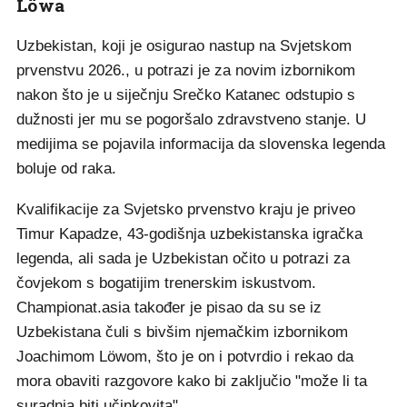
Löwa
Uzbekistan, koji je osigurao nastup na Svjetskom
prvenstvu 2026., u potrazi je za novim izbornikom
nakon što je u siječnju Srečko Katanec odstupio s
dužnosti jer mu se pogoršalo zdravstveno stanje. U
medijima se pojavila informacija da slovenska legenda
boluje od raka.
Kvalifikacije za Svjetsko prvenstvo kraju je priveo
Timur Kapadze, 43-godišnja uzbekistanska igračka
legenda, ali sada je Uzbekistan očito u potrazi za
čovjekom s bogatijim trenerskim iskustvom.
Championat.asia također je pisao da su se iz
Uzbekistana čuli s bivšim njemačkim izbornikom
Joachimom Löwom, što je on i potvrdio i rekao da
mora obaviti razgovore kako bi zaključio "može li ta
suradnja biti učinkovita".