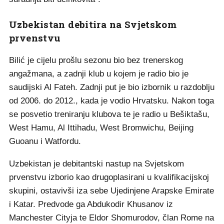
Uzbekistan debitira na Svjetskom
prvenstvu
Bilić je cijelu prošlu sezonu bio bez trenerskog
angažmana, a zadnji klub u kojem je radio bio je
saudijski Al Fateh. Zadnji put je bio izbornik u razdoblju
od 2006. do 2012., kada je vodio Hrvatsku. Nakon toga
se posvetio treniranju klubova te je radio u Bešiktašu,
West Hamu, Al Ittihadu, West Bromwichu, Beijing
Guoanu i Watfordu.
Uzbekistan je debitantski nastup na Svjetskom
prvenstvu izborio kao drugoplasirani u kvalifikacijskoj
skupini, ostavivši iza sebe Ujedinjene Arapske Emirate
i Katar. Predvode ga Abdukodir Khusanov iz
Manchester Cityja te Eldor Shomurodov, član Rome na