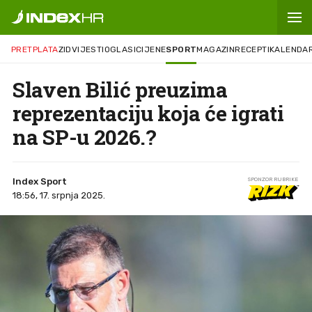
PRETPLATA
ZID
VIJESTI
OGLASI
CIJENE
SPORT
MAGAZIN
RECEPTI
KALENDA
Slaven Bilić preuzima
reprezentaciju koja će igrati
na SP-u 2026.?
Index Sport
SPONZOR RUBRIKE
18:56, 17. srpnja 2025.