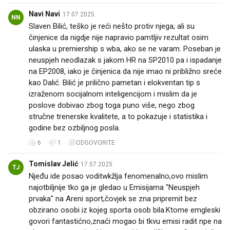
Navi Navi
17.07.2025.
NN
Slaven Bilić, teško je reći nešto protiv njega, ali su
činjenice da nigdje nije napravio pamtljiv rezultat osim
ulaska u premiership s wba, ako se ne varam. Poseban je
neuspjeh neodlazak s jakom HR na SP2010 pa i ispadanje
na EP2008, iako je činjenica da nije imao ni približno sreće
kao Dalić. Bilić je prilično pametan i elokventan tip s
izraženom socijalnom inteligencijom i mislim da je
poslove dobivao zbog toga puno više, nego zbog
stručne trenerske kvalitete, a to pokazuje i statistika i
godine bez ozbiljnog posla.
6
1
ODGOVORITE
Tomislav Jelić
17.07.2025.
TJ
Njeđu ide posao voditwkžlja fenomenalno,ovo mislim
najotbiljnije tko ga je gledao u Emisijama "Neuspjeh
prvaka" na Areni sport,čovjek se zna pripremit bez
obzirano osobi iz kojeg sporta osob bila.Ktome emgleski
govori fantastićno,znaći mogao bi tkvu emisi radit npe na