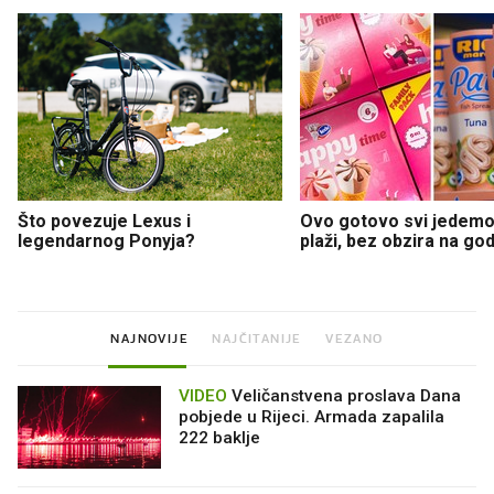
Što povezuje Lexus i
Ovo gotovo svi jedemo
legendarnog Ponyja?
plaži, bez obzira na go
NAJNOVIJE
NAJČITANIJE
VEZANO
VIDEO
Veličanstvena proslava Dana
pobjede u Rijeci. Armada zapalila
222 baklje