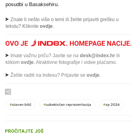
posudbi u Basaksehiru.
Znate li nešto više o temi ili želite prijaviti grešku u
tekstu? Kliknite
ovdje
.
Imate važnu priču? Javite se na
desk@index.hr
ili
klikom
ovdje
. Atraktivne fotografije i videe plaćamo.
Želite raditi na Indexu? Prijavite se
ovdje
.
#
slaven bilić
#
uzbekistan reprezentacija
#
sp 2026
PROČITAJTE JOŠ