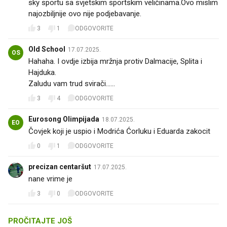
sky sportu sa svjetskim sportskim veličinama.Ovo mislim
najozbiljnije ovo nije podjebavanje.
3
1
ODGOVORITE
Old School
17.07.2025.
OS
Hahaha. I ovdje izbija mržnja protiv Dalmacije, Splita i
Hajduka.
Zaludu vam trud svirači......
3
4
ODGOVORITE
Eurosong Olimpijada
18.07.2025.
EO
Čovjek koji je uspio i Modrića Ćorluku i Eduarda zakocit
0
1
ODGOVORITE
precizan centaršut
17.07.2025.
nane vrime je
3
0
ODGOVORITE
PROČITAJTE JOŠ