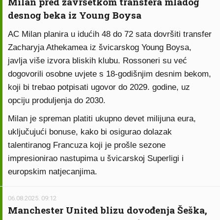
Milan pred završetkom transfera mladog
desnog beka iz Young Boysa
AC Milan planira u idućih 48 do 72 sata dovršiti transfer
Zacharyja Athekamea iz švicarskog Young Boysa,
javlja više izvora bliskih klubu. Rossoneri su već
dogovorili osobne uvjete s 18-godišnjim desnim bekom,
koji bi trebao potpisati ugovor do 2029. godine, uz
opciju produljenja do 2030.
Milan je spreman platiti ukupno devet milijuna eura,
uključujući bonuse, kako bi osigurao dolazak
talentiranog Francuza koji je prošle sezone
impresionirao nastupima u švicarskoj Superligi i
europskim natjecanjima.
06.08.2025. 09:12
Manchester United blizu dovođenja Šeška,