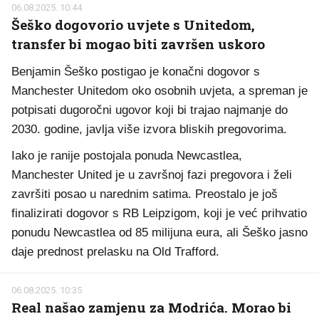
06.08.2025. 10:44
Šeško dogovorio uvjete s Unitedom,
transfer bi mogao biti završen uskoro
Benjamin Šeško postigao je konačni dogovor s
Manchester Unitedom oko osobnih uvjeta, a spreman je
potpisati dugoročni ugovor koji bi trajao najmanje do
2030. godine, javlja više izvora bliskih pregovorima.
Iako je ranije postojala ponuda Newcastlea,
Manchester United je u završnoj fazi pregovora i želi
završiti posao u narednim satima. Preostalo je još
finalizirati dogovor s RB Leipzigom, koji je već prihvatio
ponudu Newcastlea od 85 milijuna eura, ali Šeško jasno
daje prednost prelasku na Old Trafford.
06.08.2025. 10:35
Real našao zamjenu za Modrića. Morao bi