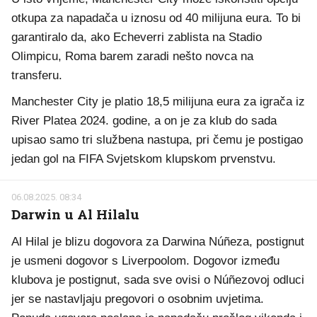
otkupa za napadača u iznosu od 40 milijuna eura. To bi
garantiralo da, ako Echeverri zablista na Stadio
Olimpicu, Roma barem zaradi nešto novca na
transferu.
Manchester City je platio 18,5 milijuna eura za igrača iz
River Platea 2024. godine, a on je za klub do sada
upisao samo tri službena nastupa, pri čemu je postigao
jedan gol na FIFA Svjetskom klupskom prvenstvu.
06.08.2025. 08:34
Darwin u Al Hilalu
Al Hilal je blizu dogovora za Darwina Núñeza, postignut
je usmeni dogovor s Liverpoolom. Dogovor između
klubova je postignut, sada sve ovisi o Núñezovoj odluci
jer se nastavljaju pregovori o osobnim uvjetima.