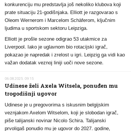
konkurenciju mu predstavlja još nekoliko klubova koji
prate situaciju 21-godišnjaka. Elliott je razgovarao s
Oleom Wernerom i Marcelom Schäferom, ključnim
ljudima u sportskom sektoru Leipziga.
Elliott je prošle sezone odigrao 53 utakmice za
Liverpool. Iako je uglavnom bio rotacijski igrač,
pokazao je napredak i zrelost u igri. Leipzig ga vidi kao
važan dodatak veznoj liniji uoči nove sezone.
06.08.2025. 09:15
Udinese želi Axela Witsela, ponuđen mu
trogodišnji ugovor
Udinese je u pregovorima s iskusnim belgijskim
veznjakom Axelom Witselom, koji je slobodan igrač,
piše talijanski novinar Nicolo Schira. Talijanski
prvoligaš ponudio mu je ugovor do 2027. godine,