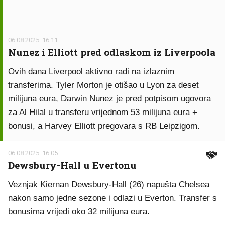
06.08.2025. 16:11
Nunez i Elliott pred odlaskom iz Liverpoola
Ovih dana Liverpool aktivno radi na izlaznim
transferima. Tyler Morton je otišao u Lyon za deset
milijuna eura, Darwin Nunez je pred potpisom ugovora
za Al Hilal u transferu vrijednom 53 milijuna eura +
bonusi, a Harvey Elliott pregovara s RB Leipzigom.
06.08.2025. 16:05
Dewsbury-Hall u Evertonu
Veznjak Kiernan Dewsbury-Hall (26) napušta Chelsea
nakon samo jedne sezone i odlazi u Everton. Transfer s
bonusima vrijedi oko 32 milijuna eura.