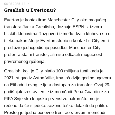
06.08.2025. 14:14
Grealish u Evertonu?
Everton je kontaktirao Manchester City oko mogućeg
transfera Jacka Grealisha, doznaje ESPN iz izvora
bliskih klubovima.Razgovori između dvaju klubova su u
tijeku nakon što je Everton stupio u kontakt s Cityjem i
predložio jednogodišnju posudbu. Manchester City
preferira stalni transfer, ali nisu odbacili mogućnost
privremenog rješenja.
Grealish, koji je City platio 100 milijuna funti kada je
2021. stigao iz Aston Ville, ima još dvije godine ugovora
na Etihadu i ovog je ljeta dostupan za transfer. Ovaj 29-
godišnjak izostavljen je iz momčadi Pepa Guardiole za
FIFA Svjetsko klupsko prvenstvo nakon što mu je
rečeno da će sljedeće sezone teško dolaziti do prilika.
Prošlog je tjedna ponovno trenirao s prvom momčadi