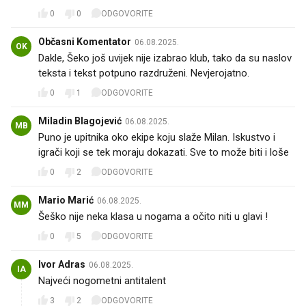
0
0
ODGOVORITE
Občasni Komentator
06.08.2025.
OK
Dakle, Šeko još uvijek nije izabrao klub, tako da su naslov
teksta i tekst potpuno razdruženi. Nevjerojatno.
0
1
ODGOVORITE
Miladin Blagojević
06.08.2025.
MB
Puno je upitnika oko ekipe koju slaže Milan. Iskustvo i
igrači koji se tek moraju dokazati. Sve to može biti i loše
0
2
ODGOVORITE
Mario Marić
06.08.2025.
MM
Šeško nije neka klasa u nogama a očito niti u glavi !
0
5
ODGOVORITE
Ivor Adras
06.08.2025.
IA
Najveći nogometni antitalent
3
2
ODGOVORITE