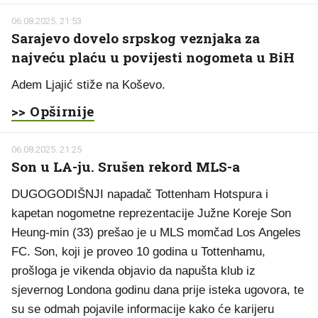
06.08.2025. 21:53
Sarajevo dovelo srpskog veznjaka za
najveću plaću u povijesti nogometa u BiH
Adem Ljajić stiže na Koševo.
>> Opširnije
06.08.2025. 21:25
Son u LA-ju. Srušen rekord MLS-a
DUGOGODIŠNJI napadač Tottenham Hotspura i
kapetan nogometne reprezentacije Južne Koreje Son
Heung-min (33) prešao je u MLS momčad Los Angeles
FC. Son, koji je proveo 10 godina u Tottenhamu,
prošloga je vikenda objavio da napušta klub iz
sjevernog Londona godinu dana prije isteka ugovora, te
su se odmah pojavile informacije kako će karijeru