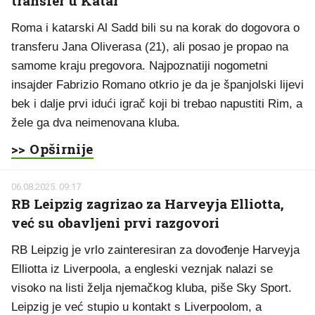
transfer u Katar
Roma i katarski Al Sadd bili su na korak do dogovora o
transferu Jana Oliverasa (21), ali posao je propao na
samome kraju pregovora. Najpoznatiji nogometni
insajder Fabrizio Romano otkrio je da je španjolski lijevi
bek i dalje prvi idući igrač koji bi trebao napustiti Rim, a
žele ga dva neimenovana kluba.
>> Opširnije
06.08.2025. 09:17
RB Leipzig zagrizao za Harveyja Elliotta,
već su obavljeni prvi razgovori
RB Leipzig je vrlo zainteresiran za dovođenje Harveyja
Elliotta iz Liverpoola, a engleski veznjak nalazi se
visoko na listi želja njemačkog kluba, piše Sky Sport.
Leipzig je već stupio u kontakt s Liverpoolom, a