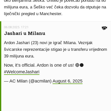
oko Benjamina Šeška. United je povećao ponudu na 80
milijuna eura, a Šeško već čeka dozvolu da otputuje na
liječnički pregled u Manchester.
06.08.2025. 17:21
Jashari u Milanu
Ardon Jashari (23) novi je igrač Milana. Veznjak
švicarske reprezentacije stigao je u transferu vrijednom
39 milijuna eura.
Now, it’s official. Ardon is one of us! 🔴⚫
#WelcomeJashari
— AC Milan (@acmilan)
August 6, 2025