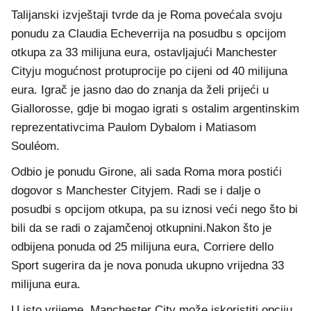
Talijanski izvještaji tvrde da je Roma povećala svoju
ponudu za Claudia Echeverrija na posudbu s opcijom
otkupa za 33 milijuna eura, ostavljajući Manchester
Cityju mogućnost protuprocije po cijeni od 40 milijuna
eura. Igrač je jasno dao do znanja da želi prijeći u
Giallorosse, gdje bi mogao igrati s ostalim argentinskim
reprezentativcima Paulom Dybalom i Matiasom
Souléom.
Odbio je ponudu Girone, ali sada Roma mora postići
dogovor s Manchester Cityjem. Radi se i dalje o
posudbi s opcijom otkupa, pa su iznosi veći nego što bi
bili da se radi o zajamčenoj otkupnini.Nakon što je
odbijena ponuda od 25 milijuna eura, Corriere dello
Sport sugerira da je nova ponuda ukupno vrijedna 33
milijuna eura.
U isto vrijeme, Manchester City može iskoristiti opciju