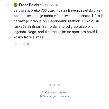
Frane Palabra
06.08.2025.
FP
33 trofeja, preko 700 utakmica za Bayern, svjetski prvak
kao starter, e da je nama više takvih antitalenata. I, što je
najvažnije igrao je onu legendarnu utakmicu u kojoj su
raskašetali Brazil. Samo da je to odigrao ušao bi u
legendu. Nego, reci ti nama kojim se sportom baviš i
koliko trofeja imaš?
3
0
PROČITAJTE JOŠ