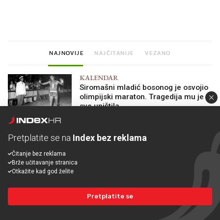
Što povezuje Lexus i
Mokri prsti, kruh i pašt
legendarnog Ponyja?
Ljetni ritual koji nikad 
prerasli
NAJNOVIJE
NAJČITANIJE
VEZANO
KALENDAR
Siromašni mladić bosonog je osvojio
olimpijski maraton. Tragedija mu je
sve uništila
PRIKAŽI JOŠ VIJESTI
Pretplatite se na
Index bez reklama
Čitanje bez reklama
Brže učitavanje stranica
Otkažite kad god želite
Pretplatite se na
Index bez reklama
Podržite neovisno novinarstvo i čitajte Index bez bannera.
Pretplatite se
Pretplatite se