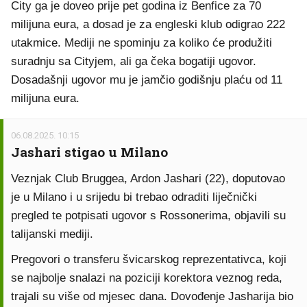
City ga je doveo prije pet godina iz Benfice za 70
milijuna eura, a dosad je za engleski klub odigrao 222
utakmice. Mediji ne spominju za koliko će produžiti
suradnju sa Cityjem, ali ga čeka bogatiji ugovor.
Dosadašnji ugovor mu je jamčio godišnju plaću od 11
milijuna eura.
06.08.2025. 10:15
Jashari stigao u Milano
Veznjak Club Bruggea, Ardon Jashari (22), doputovao
je u Milano i u srijedu bi trebao odraditi liječnički
pregled te potpisati ugovor s Rossonerima, objavili su
talijanski mediji.
Pregovori o transferu švicarskog reprezentativca, koji
se najbolje snalazi na poziciji korektora veznog reda,
trajali su više od mjesec dana. Dovođenje Jasharija bio