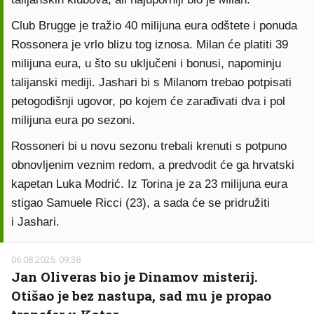
Club Brugge je tražio 40 milijuna eura odštete i ponuda
Rossonera je vrlo blizu tog iznosa. Milan će platiti 39
milijuna eura, u što su uključeni i bonusi, napominju
talijanski mediji. Jashari bi s Milanom trebao potpisati
petogodišnji ugovor, po kojem će zarađivati dva i pol
milijuna eura po sezoni.
Rossoneri bi u novu sezonu trebali krenuti s potpuno
obnovljenim veznim redom, a predvodit će ga hrvatski
kapetan Luka Modrić. Iz Torina je za 23 milijuna eura
stigao Samuele Ricci (23), a sada će se pridružiti
i Jashari.
06.08.2025. 09:38
Jan Oliveras bio je Dinamov misterij.
Otišao je bez nastupa, sad mu je propao