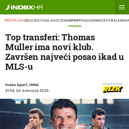
PRETPLATA
ZID
VIJESTI
OGLASI
CIJENE
SPORT
MAGAZIN
RECEPTI
KALENDA
Top transferi: Thomas
Muller ima novi klub.
Završen najveći posao ikad u
MLS-u
Index Sport, HINA
SPONZOR RUBRIKE
21:54, 06. kolovoza 2025.