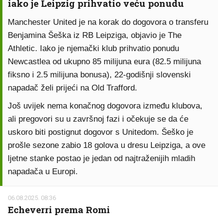
iako je Leipzig prihvatio veću ponudu
Manchester United je na korak do dogovora o transferu
Benjamina Šeška iz RB Leipziga, objavio je The
Athletic. Iako je njemački klub prihvatio ponudu
Newcastlea od ukupno 85 milijuna eura (82.5 milijuna
fiksno i 2.5 milijuna bonusa), 22-godišnji slovenski
napadač želi prijeći na Old Trafford.
Još uvijek nema konačnog dogovora između klubova,
ali pregovori su u završnoj fazi i očekuje se da će
uskoro biti postignut dogovor s Unitedom. Šeško je
prošle sezone zabio 18 golova u dresu Leipziga, a ove
ljetne stanke postao je jedan od najtraženijih mladih
napadača u Europi.
06.08.2025. 08:36
Echeverri prema Romi