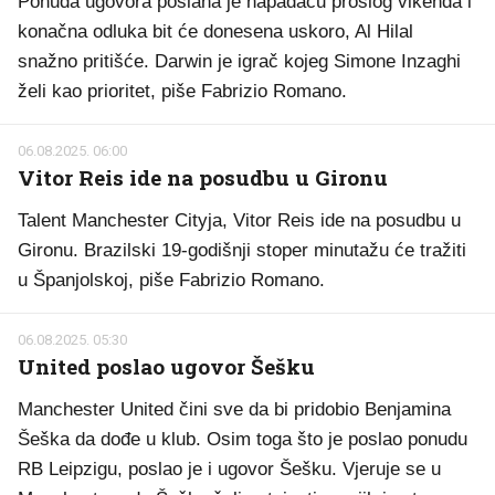
Ponuda ugovora poslana je napadaču prošlog vikenda i
konačna odluka bit će donesena uskoro, Al Hilal
snažno pritišće. Darwin je igrač kojeg Simone Inzaghi
želi kao prioritet, piše Fabrizio Romano.
06.08.2025. 06:00
Vitor Reis ide na posudbu u Gironu
Talent Manchester Cityja, Vitor Reis ide na posudbu u
Gironu. Brazilski 19-godišnji stoper minutažu će tražiti
u Španjolskoj, piše Fabrizio Romano.
06.08.2025. 05:30
United poslao ugovor Šešku
Manchester United čini sve da bi pridobio Benjamina
Šeška da dođe u klub. Osim toga što je poslao ponudu
RB Leipzigu, poslao je i ugovor Šešku. Vjeruje se u