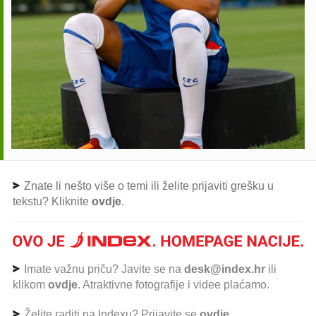
Znate li nešto više o temi ili želite prijaviti grešku u
tekstu? Kliknite
ovdje
.
Imate važnu priču? Javite se na
desk@index.hr
ili
klikom
ovdje
. Atraktivne fotografije i videe plaćamo.
Želite raditi na Indexu? Prijavite se
ovdje
.