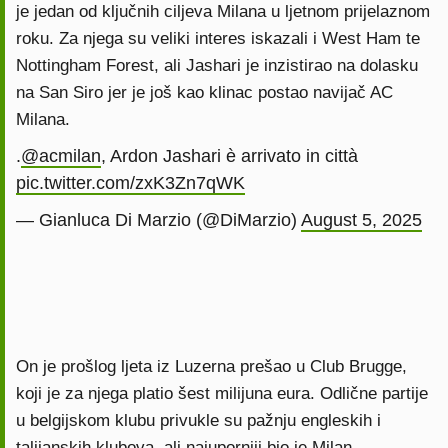
je jedan od ključnih ciljeva Milana u ljetnom prijelaznom
roku. Za njega su veliki interes iskazali i West Ham te
Nottingham Forest, ali Jashari je inzistirao na dolasku
na San Siro jer je još kao klinac postao navijač AC
Milana.
.
@acmilan
, Ardon Jashari è arrivato in città
pic.twitter.com/zxK3Zn7qWK
— Gianluca Di Marzio (@DiMarzio)
August 5, 2025
On je prošlog ljeta iz Luzerna prešao u Club Brugge,
koji je za njega platio šest milijuna eura. Odlične partije
u belgijskom klubu privukle su pažnju engleskih i
talijanskih klubova, ali najuporniji bio je Milan.