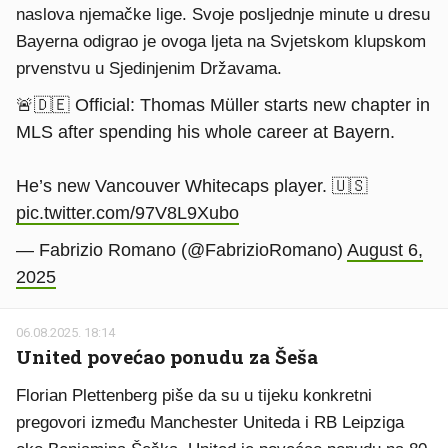
naslova njemačke lige. Svoje posljednje minute u dresu
Bayerna odigrao je ovoga ljeta na Svjetskom klupskom
prvenstvu u Sjedinjenim Državama.
🚨🇩🇪 Official: Thomas Müller starts new chapter in
MLS after spending his whole career at Bayern.
He’s new Vancouver Whitecaps player. 🇺🇸
pic.twitter.com/97V8L9Xubo
— Fabrizio Romano (@FabrizioRomano)
August 6,
2025
06.08.2025. 18:14
United povećao ponudu za Šeša
Florian Plettenberg piše da su u tijeku konkretni
pregovori između Manchester Uniteda i RB Leipziga