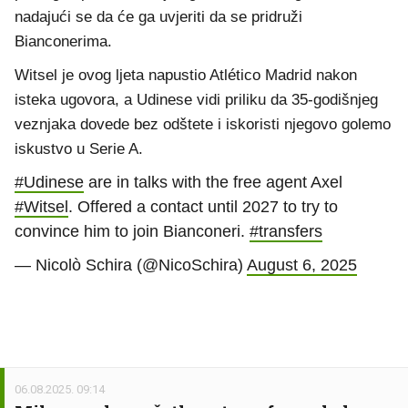
nadajući se da će ga uvjeriti da se pridruži
Bianconerima.
Witsel je ovog ljeta napustio Atlético Madrid nakon
isteka ugovora, a Udinese vidi priliku da 35-godišnjeg
veznjaka dovede bez odštete i iskoristi njegovo golemo
iskustvo u Serie A.
#Udinese
are in talks with the free agent Axel
#Witsel
. Offered a contact until 2027 to try to
convince him to join Bianconeri.
#transfers
— Nicolò Schira (@NicoSchira)
August 6, 2025
06.08.2025. 09:14