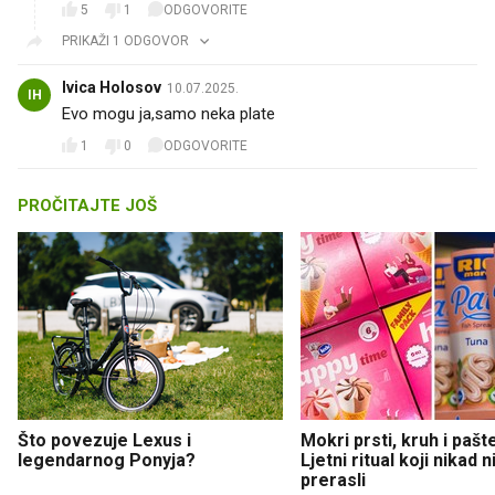
5
1
ODGOVORITE
PRIKAŽI 1 ODGOVOR
Ivica Holosov
10.07.2025.
IH
Evo mogu ja,samo neka plate
1
0
ODGOVORITE
PROČITAJTE JOŠ
Što povezuje Lexus i
Mokri prsti, kruh i pašt
legendarnog Ponyja?
Ljetni ritual koji nikad 
prerasli