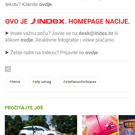
tekstu? Kliknite
ovdje
.
Imate važnu priču? Javite se na
desk@index.hr
ili
klikom
ovdje
. Atraktivne fotografije i videe plaćamo.
Želite raditi na Indexu? Prijavite se
ovdje
.
#
tenis
#
atp umag
#
stefanostsitsipas
PROČITAJTE JOŠ