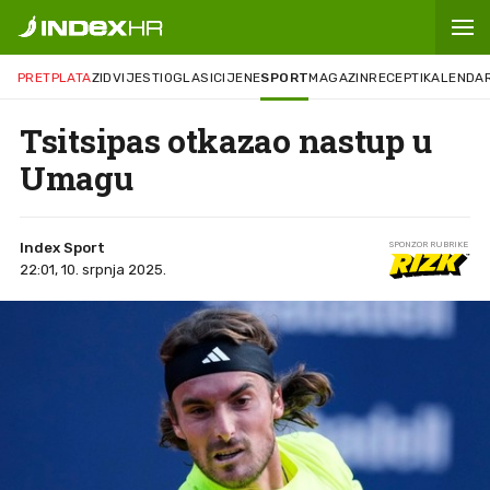
PRETPLATA
ZID
VIJESTI
OGLASI
CIJENE
SPORT
MAGAZIN
RECEPTI
KALENDA
Tsitsipas otkazao nastup u
Umagu
Index Sport
SPONZOR RUBRIKE
22:01, 10. srpnja 2025.