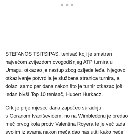
STEFANOS TSITSIPAS, tenisač koji je smatran
najvećom zvijezdom ovogodišnjeg ATP turnira u
Umagu, otkazao je nastup zbog ozljede leđa. Njegovo
otkazivanje potvrdila je službena stranica turnira, a
dolazi samo par dana nakon što je turnir otkazao još
jedan bivši Top 10 tenisač, Hubert Hurkacz.
Grk je prije mjesec dana započeo suradnju
s Goranom Ivaniševićem, no na Wimbledonu je predao
meč prvog kola protiv Valentina Royera te je već tada
svojim izjavama nakon meča dao naslutiti kako neće