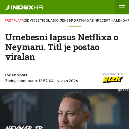
PRETPLATA
ZID
VIJESTI
OGLASI
CIJENE
SPORT
MAGAZIN
RECEPTI
KALENDA
Urnebesni lapsus Netflixa o
Neymaru. Titl je postao
viralan
Index Sport
SPONZOR RUBRIKE
Zadnja nadopuna: 12:57, 04. travnja 2026.