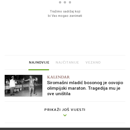
Što povezuje Lexus i
Mokri prsti, kruh i pašt
legendarnog Ponyja?
Ljetni ritual koji nikad 
prerasli
NAJNOVIJE
NAJČITANIJE
VEZANO
KALENDAR
Siromašni mladić bosonog je osvojio
olimpijski maraton. Tragedija mu je
sve uništila
PRIKAŽI JOŠ VIJESTI