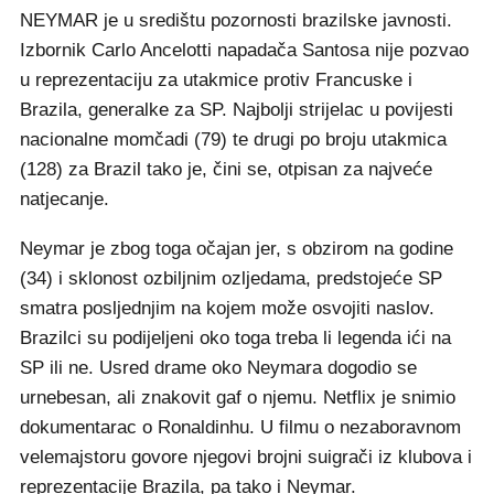
NEYMAR je u središtu pozornosti brazilske javnosti.
Izbornik Carlo Ancelotti napadača Santosa nije pozvao
u reprezentaciju za utakmice protiv Francuske i
Brazila, generalke za SP. Najbolji strijelac u povijesti
nacionalne momčadi (79) te drugi po broju utakmica
(128) za Brazil tako je, čini se, otpisan za najveće
natjecanje.
Neymar je zbog toga očajan jer, s obzirom na godine
(34) i sklonost ozbiljnim ozljedama, predstojeće SP
smatra posljednjim na kojem može osvojiti naslov.
Brazilci su podijeljeni oko toga treba li legenda ići na
SP ili ne. Usred drame oko Neymara dogodio se
urnebesan, ali znakovit gaf o njemu. Netflix je snimio
dokumentarac o Ronaldinhu. U filmu o nezaboravnom
velemajstoru govore njegovi brojni suigrači iz klubova i
reprezentacije Brazila, pa tako i Neymar.