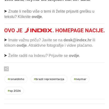
Znate li nešto više o temi ili želite prijaviti grešku u
tekstu? Kliknite
ovdje
.
Imate važnu priču? Javite se na
desk@index.hr
ili
klikom
ovdje
. Atraktivne fotografije i videe plaćamo.
Želite raditi na Indexu? Prijavite se
ovdje
.
#
ronaldinho
#
brazil reprezentacija
#
neymar
#
sp 2026