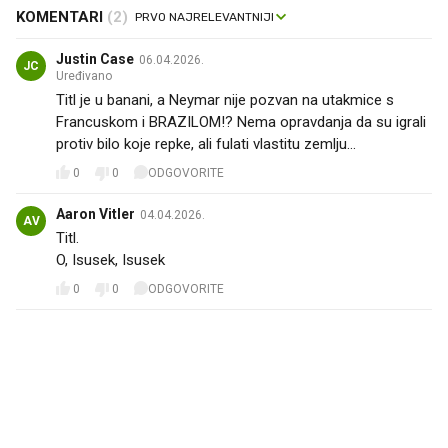
KOMENTARI
(2)
Justin Case
06.04.2026.
JC
Uređivano
Titl je u banani, a Neymar nije pozvan na utakmice s
Francuskom i BRAZILOM!? Nema opravdanja da su igrali
protiv bilo koje repke, ali fulati vlastitu zemlju...
0
0
ODGOVORITE
Aaron Vitler
04.04.2026.
AV
Titl.
O, Isusek, Isusek
0
0
ODGOVORITE
PROČITAJTE JOŠ