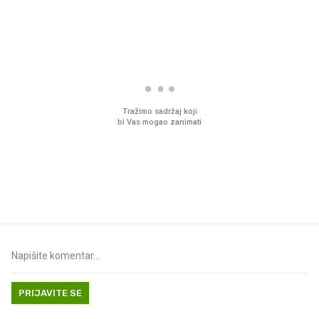
PROČITAJTE JOŠ
Što povezuje Lexus i
Mokri prsti, kruh i pašt
legendarnog Ponyja?
Ljetni ritual koji nikad 
prerasli
PRIJAVITE SE