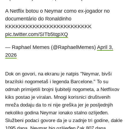
A Netflix botou o Neymar como ex-jogador no
documentário do Ronaldinho
KKKKKKKKKKKKKKKKKKKKKKKKK
pic.twitter.com/SITb5tqpXQ
— Raphael Memes (@RaphaelMemes)
April 3,
2026
Dok on govori, na ekranu je natpis "Neymar, bivši
brazilski nogometaš i legenda Barcelone." To su
odmah primijetili brojni ljubitelji nogometa, a Netflixov
kiks postao je viralan. Mnogi korisnici društvenih
mreža dodaju da to ni nije greška jer je posljednjih
nekoliko godina Neymar ionako stalno ozlijeđen.
Službeni podaci govore da je u zadnje tri godine, dakle
1095 dana, Neymar bio ozlijeđen čak 807 dana.