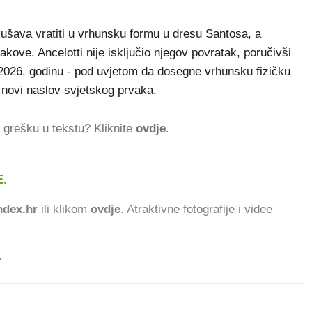
šava vratiti u vrhunsku formu u dresu Santosa, a
kove. Ancelotti nije isključio njegov povratak, poručivši
2026. godinu - pod uvjetom da dosegne vrhunsku fizičku
novi naslov svjetskog prvaka.
ti grešku u tekstu? Kliknite
ovdje
.
.
90.55
dex.hr
ili klikom
ovdje
. Atraktivne fotografije i videe
.