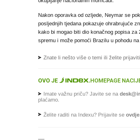
okupljanje nacionalnih momčadi.
Nakon oporavka od ozljede, Neymar se poku
posljednjih tjedana pokazuje ohrabrujuće zna
kako bi mogao biti dio konačnog popisa za 
spremu i može pomoći Brazilu u pohodu na 
Znate li nešto više o temi ili želite prijavi
OVO JE
.
HOMEPAGE NACIJE
Imate važnu priču? Javite se na
desk@in
plaćamo.
Želite raditi na Indexu? Prijavite se
ovdje