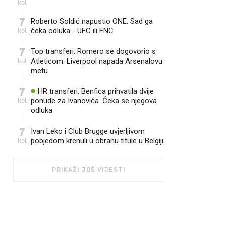
kol
7
Roberto Soldić napustio ONE. Sad ga
kol
čeka odluka - UFC ili FNC
7
Top transferi: Romero se dogovorio s
kol
Atleticom. Liverpool napada Arsenalovu
metu
7
HR transferi: Benfica prihvatila dvije
kol
ponude za Ivanovića. Čeka se njegova
odluka
7
Ivan Leko i Club Brugge uvjerljivom
kol
pobjedom krenuli u obranu titule u Belgiji
PRIKAŽI JOŠ VIJESTI