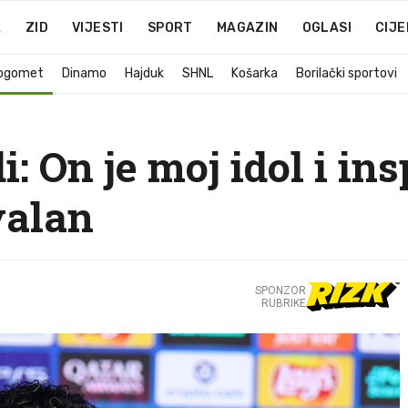
A
ZID
VIJESTI
SPORT
MAGAZIN
OGLASI
CIJE
ogomet
Dinamo
Hajduk
SHNL
Košarka
Borilački sportovi
: On je moj idol i ins
valan
SPONZOR
RUBRIKE