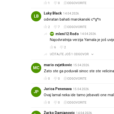
1
0
ODGOVORITE
Luky Black
14.04.2026.
LB
odvratan bahati marokanski c*g*n
2
7
ODGOVORITE
mleni12 Rođo
14.04.2026.
MR
Najodvratnija verzija Yamala je još uvije
6
2
UČITAJTE JOŠ 1 ODGOVOR
mario cvjetkovic
15.04.2026.
MC
Zato ste ga poduvali sinoc ste ste velicin
0
0
ODGOVORITE
Jurica Penenava
15.04.2026.
JP
Ovaj lamal neka ide tamo jebavati one ma
0
0
ODGOVORITE
Žarko Damjanovic
14.04.2026.