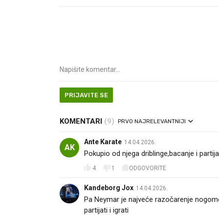
PRIJAVITE SE
KOMENTARI
(9)
PRVO NAJRELEVANTNIJI
Ante Karate
14.04.2026.
AK
Pokupio od njega driblinge,bacanje i partij
4
1
ODGOVORITE
Kandeborg Jox
14.04.2026.
Pa Neymar je najveće razočarenje nogome
partijati i igrati