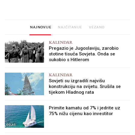
legendarnog Ponyja?
nagradu od 10.000 eura
vjerovali"
NAJNOVIJE
NAJČITANIJE
VEZANO
KALENDAR
Pregazio je Jugoslaviju, zarobio
stotine tisuća Sovjeta. Onda se
sukobio s Hitlerom
KALENDAR
Sovjeti su izgradili najvišu
konstrukciju na svijetu. Srušila se
tijekom Hladnog rata
Primite kamatu od 7% i jedrite uz
75% nižu cijenu kao investitor
OGLAS