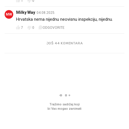
1
0
Milky Way
04.08.2025.
MW
Hrvatska nema nijednu neovisnu inspekciju, nijednu.
7
0
ODGOVORITE
JOŠ 44 KOMENTARA
PROČITAJTE JOŠ
Što povezuje Lexus i
Kako su im čepovi boca 