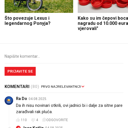
Što povezuje Lexus i
Kako su im čepovi boca 
legendarnog Ponyja?
nagradu od 10.000 eura
vjerovali"
PRIJAVITE SE
KOMENTARI
(80)
Ra Do
04.08.2025.
Da ih nisu novinari otkrili, ovi jadnici bi i dalje za sitne pare
zarađivali rak pluća.
110
4
ODGOVORITE
Json Kotlin
04.08.2025.
JK