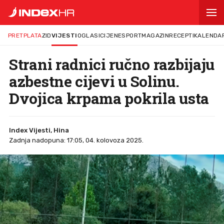
PRETPLATA
ZID
VIJESTI
OGLASI
CIJENE
SPORT
MAGAZIN
RECEPTI
KALENDA
Strani radnici ručno razbijaju
azbestne cijevi u Solinu.
Dvojica krpama pokrila usta
Index Vijesti, Hina
Zadnja nadopuna: 17:05, 04. kolovoza 2025.