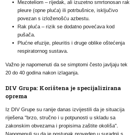
Mezoteliom – rijedak, ali izuzetno smrtonosan rak
pleure (opne pluća) ili potrbušnice, isključivo
povezan s izloženošću azbestu.
Rak pluća – rizik se dodatno povećava kod
pušača.
Plućne efuzije, pleuritis i druge oblike oštećenja
respiratornog sustava.
Važno je napomenuti da se simptomi često javljaju tek
20 do 40 godina nakon izlaganja.
DIV Grupa: Korištena je specijalizirana
oprema
Iz DIV Grupe su ranije danas izvijestili da je situacija
riješena "brzo, stručno i u potpunosti u skladu sa
zakonskim obvezama i propisima zaštite okoliša".
Napomenuli su da je postupak proveden u suradnji s