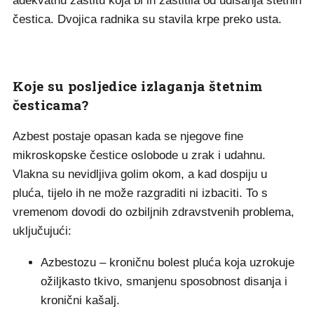
adekvatnu zaštitu koja bi ih zaštitila od udisanja štetnih
čestica. Dvojica radnika su stavila krpe preko usta.
Koje su posljedice izlaganja štetnim
česticama?
Azbest postaje opasan kada se njegove fine
mikroskopske čestice oslobode u zrak i udahnu.
Vlakna su nevidljiva golim okom, a kad dospiju u
pluća, tijelo ih ne može razgraditi ni izbaciti. To s
vremenom dovodi do ozbiljnih zdravstvenih problema,
uključujući:
Azbestozu – kroničnu bolest pluća koja uzrokuje
ožiljkasto tkivo, smanjenu sposobnost disanja i
kronični kašalj.