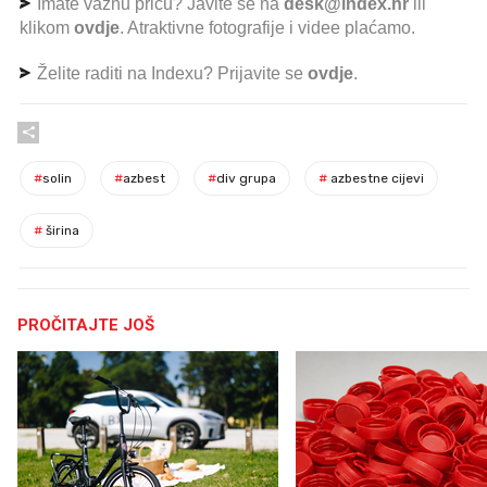
Imate važnu priču? Javite se na
desk@index.hr
ili
klikom
ovdje
. Atraktivne fotografije i videe plaćamo.
Želite raditi na Indexu? Prijavite se
ovdje
.
#
solin
#
azbest
#
div grupa
#
azbestne cijevi
#
širina
PROČITAJTE JOŠ