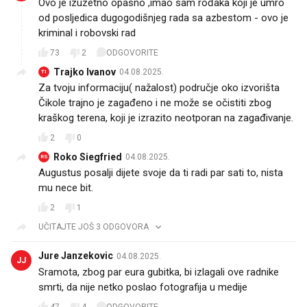
Ovo je izuzetno opasno ,imao sam rođaka koji je umro
od posljedica dugogodišnjeg rada sa azbestom - ovo je
kriminal i robovski rad
73
2
ODGOVORITE
Trajko Ivanov
04.08.2025.
TI
Za tvoju informaciju( nažalost) područje oko izvorišta
Čikole trajno je zagađeno i ne može se očistiti zbog
kraškog terena, koji je izrazito neotporan na zagađivanje.
2
0
Roko Siegfried
04.08.2025.
RS
Augustus posalji dijete svoje da ti radi par sati to, nista
mu nece bit.
2
1
UČITAJTE JOŠ 3 ODGOVORA
Jure Janzekovic
04.08.2025.
JJ
Sramota, zbog par eura gubitka, bi izlagali ove radnike
smrti, da nije netko poslao fotografija u medije