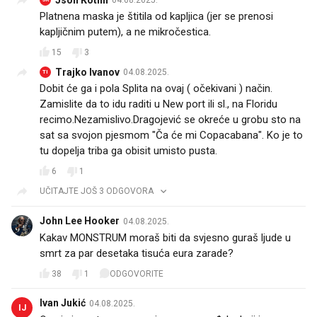
Platnena maska je štitila od kapljica (jer se prenosi
kapljičnim putem), a ne mikročestica.
15
3
Trajko Ivanov
04.08.2025.
TI
Dobit će ga i pola Splita na ovaj ( očekivani ) način.
Zamislite da to idu raditi u New port ili sl., na Floridu
recimo.Nezamislivo.Dragojević se okreće u grobu sto na
sat sa svojon pjesmom "Ča će mi Copacabana". Ko je to
tu dopelja triba ga obisit umisto pusta.
6
1
UČITAJTE JOŠ 3 ODGOVORA
John Lee Hooker
04.08.2025.
Kakav MONSTRUM moraš biti da svjesno guraš ljude u
smrt za par desetaka tisuća eura zarade?
38
1
ODGOVORITE
Ivan Jukić
04.08.2025.
IJ