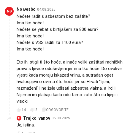
No Đesbo
04.08.2025.
NĐ
Nećete radit s azbestom bez zaštite?
Ima tko hoće!
Nećete se yebat s birtijašem za 800 eura?
Ima tko hoće!
Nećete s VSS raditi za 1100 eura?
Ima tko hoće!
Eto ih, stigli ti što hoće, a inače veliki zaštitari radničkih
prava s ljevice oduševljeni jer ima tko hoće. Do ovakve
vijesti kada moraju iskazati vrlinu, a sutradan opet
hvalospjevi o ovima što hoće jer su Hrvati ''lijeni,
razmaženi'' i ne žele udisati azbestna vlakna, a Irci i
Nijemci im plaćaju kada odu tamo zato što su lijepi i
visoki.
14
3
ODGOVORITE
Trajko Ivanov
05.08.2025.
TI
Je, istina.