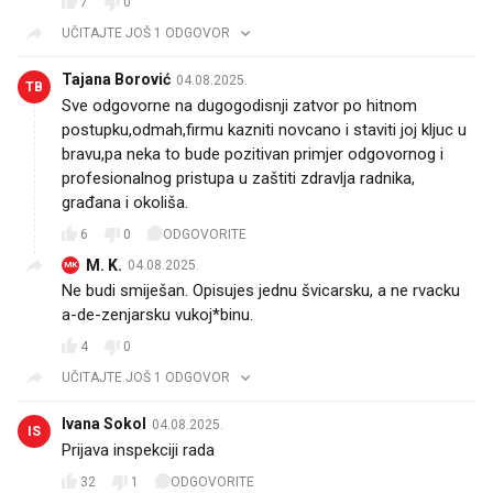
7
0
UČITAJTE JOŠ 1 ODGOVOR
Tajana Borović
04.08.2025.
TB
Sve odgovorne na dugogodisnji zatvor po hitnom
postupku,odmah,firmu kazniti novcano i staviti joj kljuc u
bravu,pa neka to bude pozitivan primjer odgovornog i
profesionalnog pristupa u zaštiti zdravlja radnika,
građana i okoliša.
6
0
ODGOVORITE
M. K.
04.08.2025.
MK
Ne budi smiješan. Opisujes jednu švicarsku, a ne rvacku
a-de-zenjarsku vukoj*binu.
4
0
UČITAJTE JOŠ 1 ODGOVOR
Ivana Sokol
04.08.2025.
IS
Prijava inspekciji rada
32
1
ODGOVORITE