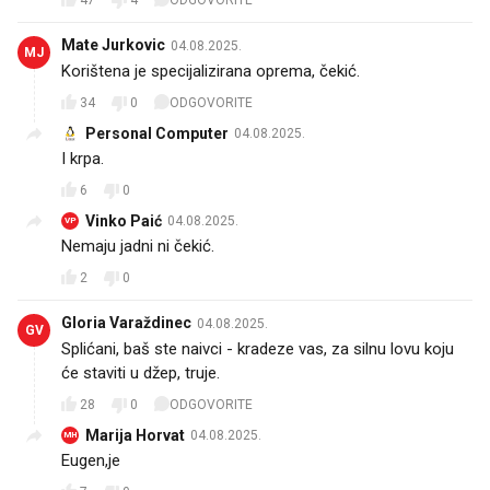
47
4
ODGOVORITE
Mate Jurkovic
04.08.2025.
MJ
Korištena je specijalizirana oprema, čekić.
34
0
ODGOVORITE
Personal Computer
04.08.2025.
I krpa.
6
0
Vinko Paić
04.08.2025.
VP
Nemaju jadni ni čekić.
2
0
Gloria Varaždinec
04.08.2025.
GV
Splićani, baš ste naivci - kradeze vas, za silnu lovu koju
će staviti u džep, truje.
28
0
ODGOVORITE
Marija Horvat
04.08.2025.
MH
Eugen,je