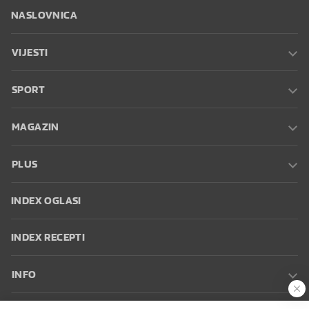
NASLOVNICA
VIJESTI
SPORT
MAGAZIN
PLUS
INDEX OGLASI
INDEX RECEPTI
INFO
Oglašavanje
Zaposli se na Indexu
Kontakt
Impressum
Uvjeti