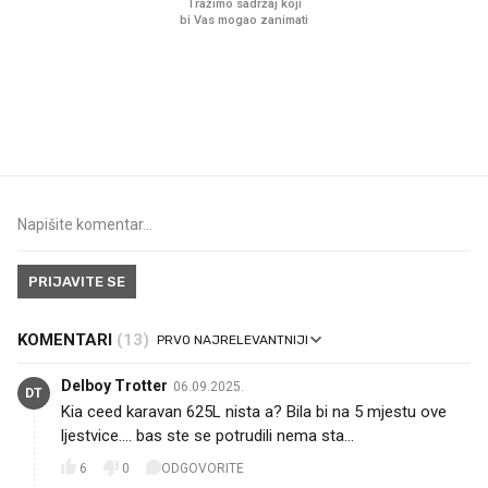
VIDEO
Liječnik otkrio kad je
Što povezuje Lexus i
najbolje vrijeme za skidanje
legendarnog Ponyja?
dioptrije
PRIJAVITE SE
KOMENTARI
(13)
Delboy Trotter
06.09.2025.
DT
Kia ceed karavan 625L nista a? Bila bi na 5 mjestu ove
ljestvice.... bas ste se potrudili nema sta...
6
0
ODGOVORITE