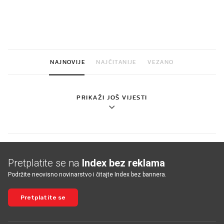
VIDEO
Liječnik otkrio kad je
Što povezuje Lexus i
najbolje vrijeme za skidanje
legendarnog Ponyja?
dioptrije
NAJNOVIJE
NAJČITANIJE
VEZANO
PRIKAŽI JOŠ VIJESTI
Pretplatite se na
Index bez reklama
Podržite neovisno novinarstvo i čitajte Index bez bannera.
Pretplatite se