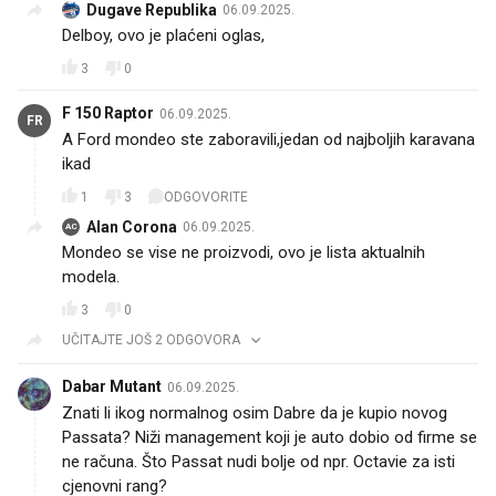
Dugave Republika
06.09.2025.
Delboy, ovo je plaćeni oglas,
3
0
F 150 Raptor
06.09.2025.
FR
A Ford mondeo ste zaboravili,jedan od najboljih karavana
ikad
1
3
ODGOVORITE
Alan Corona
06.09.2025.
AC
Mondeo se vise ne proizvodi, ovo je lista aktualnih
modela.
3
0
UČITAJTE JOŠ 2 ODGOVORA
Dabar Mutant
06.09.2025.
Znati li ikog normalnog osim Dabre da je kupio novog
Passata? Niži management koji je auto dobio od firme se
ne računa. Što Passat nudi bolje od npr. Octavie za isti
cjenovni rang?