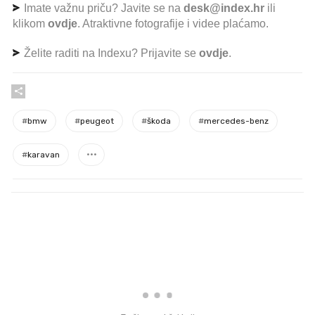
Imate važnu priču? Javite se na
desk@index.hr
ili
klikom
ovdje
. Atraktivne fotografije i videe plaćamo.
Želite raditi na Indexu? Prijavite se
ovdje
.
#
bmw
#
peugeot
#
škoda
#
mercedes-benz
#
karavan
PROČITAJTE JOŠ