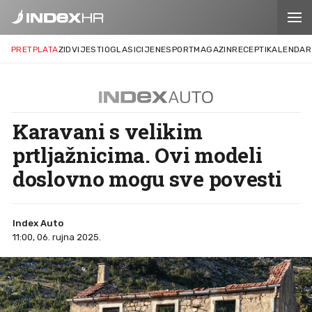
PRETPLATA
ZID
VIJESTI
OGLASI
CIJENE
SPORT
MAGAZIN
RECEPTI
KALENDAR
Karavani s velikim
prtljažnicima. Ovi modeli
doslovno mogu sve povesti
Index Auto
11:00, 06. rujna 2025.