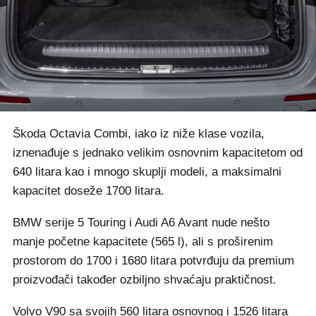
Škoda Octavia Combi, iako iz niže klase vozila,
iznenađuje s jednako velikim osnovnim kapacitetom od
640 litara kao i mnogo skuplji modeli, a maksimalni
kapacitet doseže 1700 litara.
BMW serije 5 Touring i Audi A6 Avant nude nešto
manje početne kapacitete (565 l), ali s proširenim
prostorom do 1700 i 1680 litara potvrđuju da premium
proizvođači također ozbiljno shvaćaju praktičnost.
Volvo V90 sa svojih 560 litara osnovnog i 1526 litara