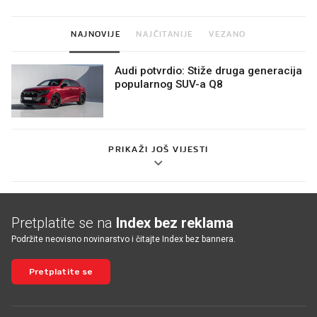
NAJNOVIJE
NAJČITANIJE
VEZANO
Audi potvrdio: Stiže druga generacija
popularnog SUV-a Q8
PRIKAŽI JOŠ VIJESTI
Pretplatite se na
Index bez reklama
Podržite neovisno novinarstvo i čitajte Index bez bannera.
Pretplatite se