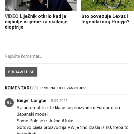
VIDEO
Liječnik otkrio kad je
Što povezuje Lexus i
najbolje vrijeme za skidanje
legendarnog Ponyja?
dioptrije
PRIJAVITE SE
KOMENTARI
(2)
Ginger Longtail
15.09.2025.
GL
Svi automobili iz te klase se proizvode u Europi, čak i
Japanski modeli.
Samo Polo je iz Južne Afrike.
Gotovo cijela proizvodnja VW je tiho izašla iz EU, treba to
bojkotirati