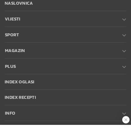
NASLOVNICA
VIJESTI
SPORT
MAGAZIN
PLUS
INDEX OGLASI
INDEX RECEPTI
INFO
Oglašavanje
Zaposli se na Indexu
Kontakt
Impressum
Uvjeti