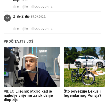
0
0
ODGOVORITE
Zrile Zrilić
15.09.2025.
ZZ
🤩
0
0
ODGOVORITE
PROČITAJTE JOŠ
VIDEO
Liječnik otkrio kad je
Što povezuje Lexus i
najbolje vrijeme za skidanje
legendarnog Ponyja?
dioptrije