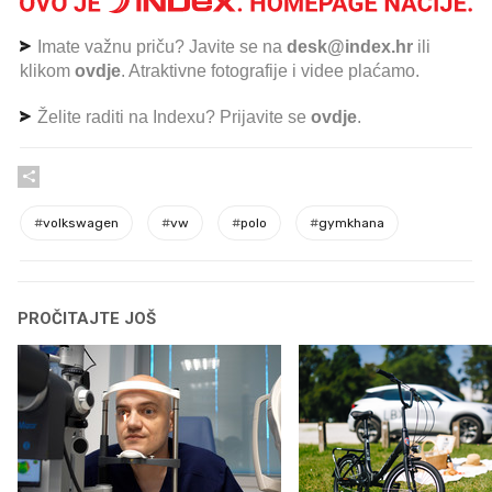
Imate važnu priču? Javite se na
desk@index.hr
ili
klikom
ovdje
. Atraktivne fotografije i videe plaćamo.
Želite raditi na Indexu? Prijavite se
ovdje
.
#
volkswagen
#
vw
#
polo
#
gymkhana
PROČITAJTE JOŠ