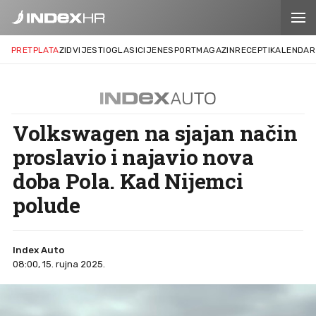
PRETPLATA
ZID
VIJESTI
OGLASI
CIJENE
SPORT
MAGAZIN
RECEPTI
KALENDAR
Volkswagen na sjajan način
proslavio i najavio nova
doba Pola. Kad Nijemci
polude
Index Auto
08:00, 15. rujna 2025.