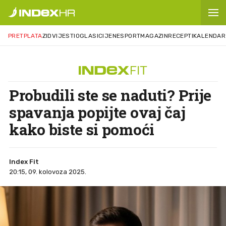
PRETPLATA
ZID
VIJESTI
OGLASI
CIJENE
SPORT
MAGAZIN
RECEPTI
KALENDAR
Probudili ste se naduti? Prije
spavanja popijte ovaj čaj
kako biste si pomoći
Index Fit
20:15, 09. kolovoza 2025.