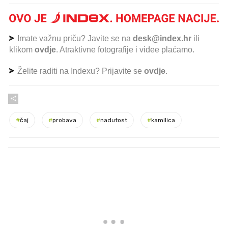
Imate važnu priču? Javite se na
desk@index.hr
ili
klikom
ovdje
. Atraktivne fotografije i videe plaćamo.
Želite raditi na Indexu? Prijavite se
ovdje
.
#
čaj
#
probava
#
nadutost
#
kamilica
PROČITAJTE JOŠ