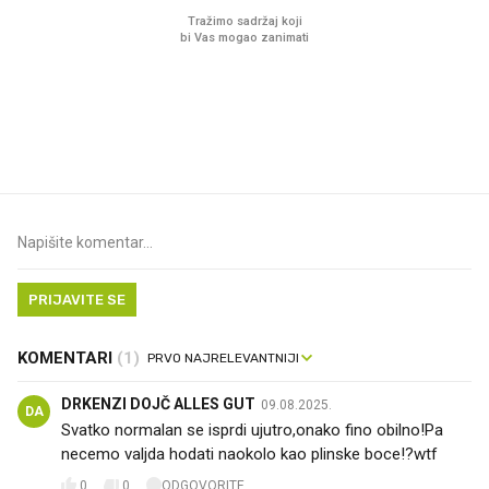
VIDEO
Liječnik otkrio kad je
Mokri prsti, kruh i pašt
najbolje vrijeme za skidanje
Ljetni ritual koji nikad 
dioptrije
prerasli
PRIJAVITE SE
KOMENTARI
(1)
DRKENZI DOJČ ALLES GUT
09.08.2025.
DA
Svatko normalan se isprdi ujutro,onako fino obilno!Pa
necemo valjda hodati naokolo kao plinske boce!?wtf🥴
0
0
ODGOVORITE