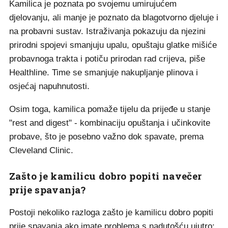
Kamilica je poznata po svojemu umirujućem
djelovanju, ali manje je poznato da blagotvorno djeluje i
na probavni sustav. Istraživanja pokazuju da njezini
prirodni spojevi smanjuju upalu, opuštaju glatke mišiće
probavnoga trakta i potiču prirodan rad crijeva, piše
Healthline. Time se smanjuje nakupljanje plinova i
osjećaj napuhnutosti.
Osim toga, kamilica pomaže tijelu da prijeđe u stanje
"rest and digest" - kombinaciju opuštanja i učinkovite
probave, što je posebno važno dok spavate, prema
Cleveland Clinic.
Zašto je kamilicu dobro popiti navečer
prije spavanja?
Postoji nekoliko razloga zašto je kamilicu dobro popiti
prije spavanja ako imate problema s nadutošću ujutro: