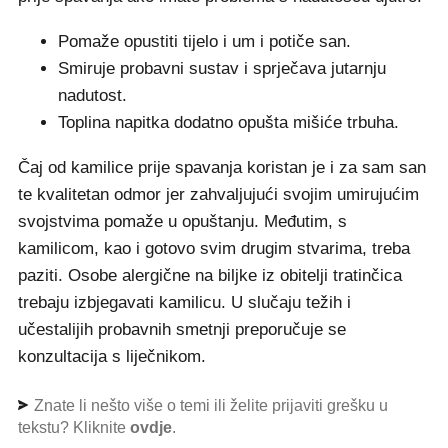
Pomaže opustiti tijelo i um i potiče san.
Smiruje probavni sustav i sprječava jutarnju
nadutost.
Toplina napitka dodatno opušta mišiće trbuha.
Čaj od kamilice prije spavanja koristan je i za sam san
te kvalitetan odmor jer zahvaljujući svojim umirujućim
svojstvima pomaže u opuštanju. Međutim, s
kamilicom, kao i gotovo svim drugim stvarima, treba
paziti. Osobe alergične na biljke iz obitelji tratinčica
trebaju izbjegavati kamilicu. U slučaju težih i
učestalijih probavnih smetnji preporučuje se
konzultacija s liječnikom.
Znate li nešto više o temi ili želite prijaviti grešku u
tekstu? Kliknite
ovdje
.