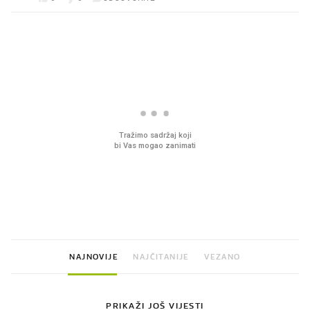
PROČITAJTE JOŠ
VIDEO
Liječnik otkrio kad je
Mokri prsti, kruh i pašt
najbolje vrijeme za skidanje
Ljetni ritual koji nikad 
dioptrije
prerasli
NAJNOVIJE
NAJČITANIJE
VEZANO
PRIKAŽI JOŠ VIJESTI