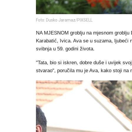
Foto: Dusko Jaramaz/PIXSELL
NA MJESNOM groblju na mjesnom groblju D
Karabatić, Ivica. Ava se u suzama, ljubeći n
svibnja u 59. godini života.
"Tata, bio si iskren, dobre duše i uvijek svo
stvarao", poručila mu je Ava, kako stoji na 