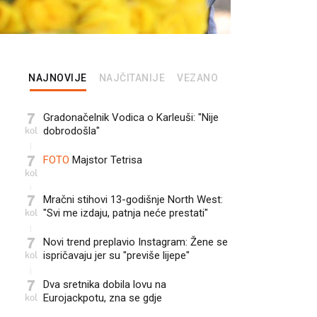
NAJNOVIJE
NAJČITANIJE
VEZANO
7
Gradonačelnik Vodica o Karleuši: "Nije
kol
dobrodošla"
7
FOTO
Majstor Tetrisa
kol
7
Mračni stihovi 13-godišnje North West:
kol
"Svi me izdaju, patnja neće prestati"
7
Novi trend preplavio Instagram: Žene se
kol
ispričavaju jer su "previše lijepe"
7
Dva sretnika dobila lovu na
kol
Eurojackpotu, zna se gdje