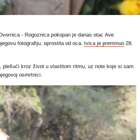
vornica - Rogoznica pokopan je danas otac Ave
jegovu fotografiju, oprostila od oca.
Ivica je preminuo
28.
j, plešući kroz život u vlastitom ritmu, uz note koje si sam
njegovoj osmrtnici.