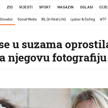
A
ZID
VIJESTI
SPORT
MAGAZIN
OGLASI
CIJE
 Showbiz
Social Media
IRL (In Real Life)
Ljubav & Dating
WTF
se u suzama oprostila
a njegovu fotografiju