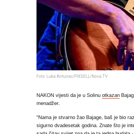
Foto: Luka Antunac/PIXSELL/Nova TV
NAKON vijesti da je u Solinu
otkazan
Bajag
menadžer.
"Nama je stvarno žao Bajage, baš je bio razo
sigurno dvadesetak godina. Znate što je inte
sada čitav svijet zna da je ta jedna budala