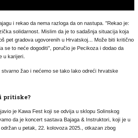
agu i rekao da nema razloga da on nastupa. "Rekao je:
zička solidarnost. Mislim da je to sadašnja situacija koja
š pet gradova ugovorenih u Hrvatskoj... Može biti kritično
a se to neće dogoditi", poručio je Pecikoza i dodao da
 u karijeri.
e stvarno žao i nećemo se tako lako odreći hrvatske
i pritiske?
javio je Kawa Fest koji se odvija u sklopu Solinskog
amo da je koncert sastava Bajaga & Instruktori, koji je u
 održan u petak, 22. kolovoza 2025., otkazan zbog