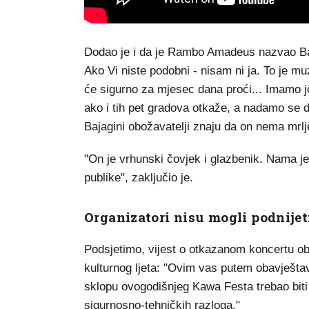
Dodao je i da je Rambo Amadeus nazvao Baj
Ako Vi niste podobni - nisam ni ja. To je mu
će sigurno za mjesec dana proći... Imamo jo
ako i tih pet gradova otkaže, a nadamo se d
Bajagini obožavatelji znaju da on nema mrlje
"On je vrhunski čovjek i glazbenik. Nama j
publike", zaključio je.
Organizatori nisu mogli podnijet
Podsjetimo, vijest o otkazanom koncertu ob
kulturnog ljeta: "Ovim vas putem obavještav
sklopu ovogodišnjeg Kawa Festa trebao biti
sigurnosno-tehničkih razloga."