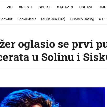
A
ZID
VIJESTI
SPORT
MAGAZIN
OGLASI
CIJE
 Showbiz
Social Media
IRL (In Real Life)
Ljubav & Dating
WTF
er oglasio se prvi p
erata u Solinu i Sisk