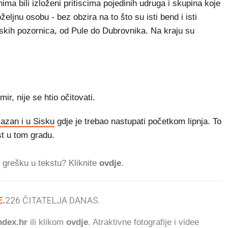
ima bili izloženi pritiscima pojedinih udruga i skupina koje
željnu osobu - bez obzira na to što su isti bend i isti
skih pozornica, od Pule do Dubrovnika. Na kraju su
r, nije se htio očitovati.
kazan i u Sisku
gdje je trebao nastupati početkom lipnja. To
t u tom gradu.
ti grešku u tekstu? Kliknite
ovdje
.
.
226
ČITATELJA DANAS.
dex.hr
ili klikom
ovdje
. Atraktivne fotografije i videe