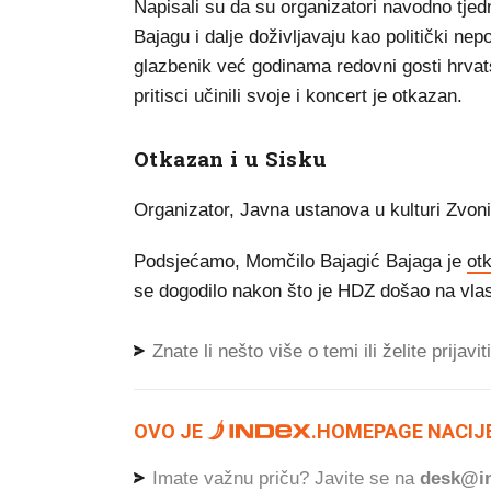
Napisali su da su organizatori navodno tjedn
Bajagu i dalje doživljavaju kao politički nepo
glazbenik već godinama redovni gosti hrvat
pritisci učinili svoje i koncert je otkazan.
Otkazan i u Sisku
Organizator, Javna ustanova u kulturi Zvonimi
Podsjećamo, Momčilo Bajagić Bajaga je
ot
se dogodilo nakon što je HDZ došao na vlas
Znate li nešto više o temi ili želite prijavi
OVO JE
.
HOMEPAGE NACIJE
Imate važnu priču? Javite se na
desk@in