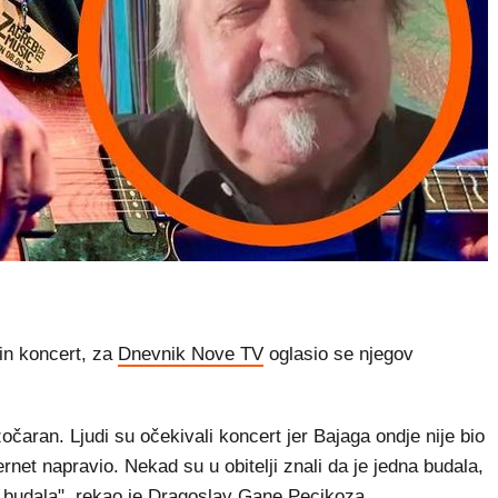
in koncert, za
Dnevnik Nove TV
oglasio se njegov
čaran. Ljudi su očekivali koncert jer Bajaga ondje nije bio
rnet napravio. Nekad su u obitelji znali da je jedna budala,
 - budala", rekao je Dragoslav Gane Pecikoza.