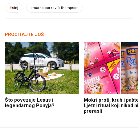
#
sinj
#
marko perković thompson
PROČITAJTE JOŠ
Što povezuje Lexus i
Mokri prsti, kruh i pašt
legendarnog Ponyja?
Ljetni ritual koji nikad 
prerasli