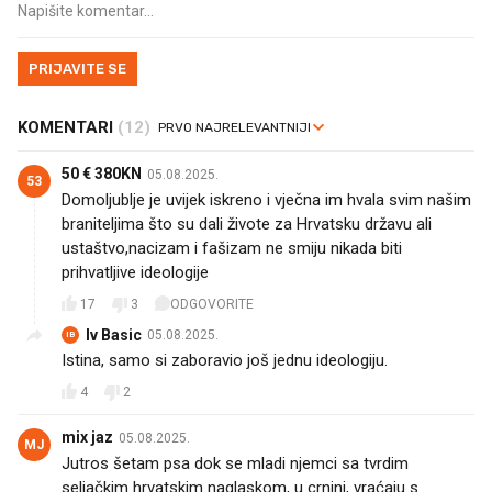
PRIJAVITE SE
KOMENTARI
(12)
50 € 380KN
05.08.2025.
53
Domoljublje je uvijek iskreno i vječna im hvala svim našim
braniteljima što su dali živote za Hrvatsku državu ali
ustaštvo,nacizam i fašizam ne smiju nikada biti
prihvatljive ideologije
17
3
ODGOVORITE
Iv Basic
05.08.2025.
IB
Istina, samo si zaboravio još jednu ideologiju.
4
2
mix jaz
05.08.2025.
MJ
Jutros šetam psa dok se mladi njemci sa tvrdim
seljačkim hrvatskim naglaskom, u crnini, vraćaju s