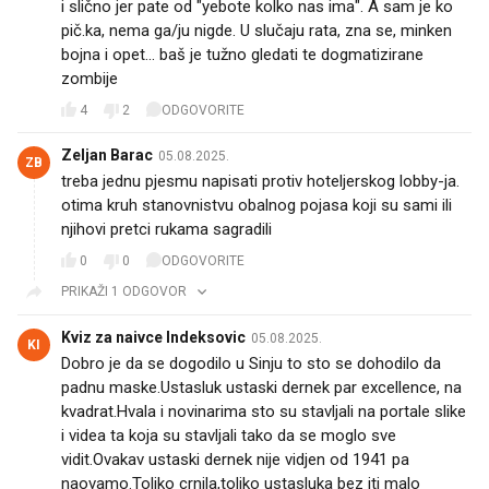
i slično jer pate od "yebote kolko nas ima". A sam je ko
pič.ka, nema ga/ju nigde. U slučaju rata, zna se, minken
bojna i opet... baš je tužno gledati te dogmatizirane
zombije
4
2
ODGOVORITE
Zeljan Barac
05.08.2025.
ZB
treba jednu pjesmu napisati protiv hoteljerskog lobby-ja.
otima kruh stanovnistvu obalnog pojasa koji su sami ili
njihovi pretci rukama sagradili
0
0
ODGOVORITE
PRIKAŽI 1 ODGOVOR
Kviz za naivce Indeksovic
05.08.2025.
KI
Dobro je da se dogodilo u Sinju to sto se dohodilo da
padnu maske.Ustasluk ustaski dernek par excellence, na
kvadrat.Hvala i novinarima sto su stavljali na portale slike
i videa ta koja su stavljali tako da se moglo sve
vidit.Ovakav ustaski dernek nije vidjen od 1941 pa
naovamo.Toliko crnila,toliko ustasluka bez iti malo