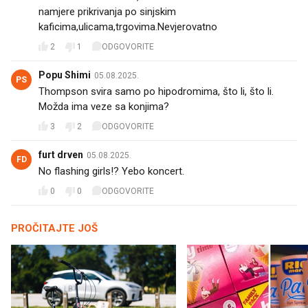
namjere prikrivanja po sinjskim
kaficima,ulicama,trgovima.Nevjerovatno
2
1
ODGOVORITE
Popu Shimi
05.08.2025.
PS
Thompson svira samo po hipodromima, što li, što li.
Možda ima veze sa konjima?
3
2
ODGOVORITE
furt drven
05.08.2025.
FD
No flashing girls!? Yebo koncert.
0
0
ODGOVORITE
PROČITAJTE JOŠ