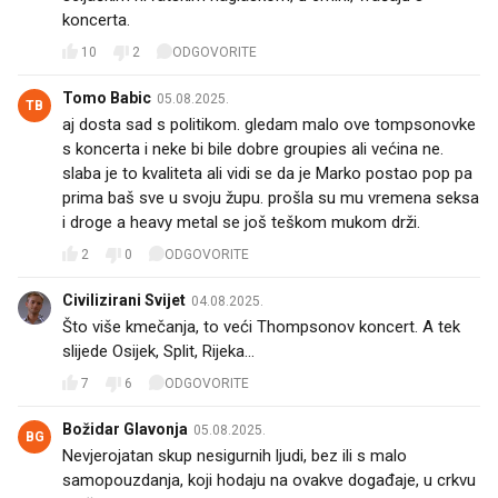
koncerta.
10
2
ODGOVORITE
Tomo Babic
05.08.2025.
TB
aj dosta sad s politikom. gledam malo ove tompsonovke
s koncerta i neke bi bile dobre groupies ali većina ne.
slaba je to kvaliteta ali vidi se da je Marko postao pop pa
prima baš sve u svoju župu. prošla su mu vremena seksa
i droge a heavy metal se još teškom mukom drži.
2
0
ODGOVORITE
Civilizirani Svijet
04.08.2025.
Što više kmečanja, to veći Thompsonov koncert. A tek
slijede Osijek, Split, Rijeka...
7
6
ODGOVORITE
Božidar Glavonja
05.08.2025.
BG
Nevjerojatan skup nesigurnih ljudi, bez ili s malo
samopouzdanja, koji hodaju na ovakve događaje, u crkvu