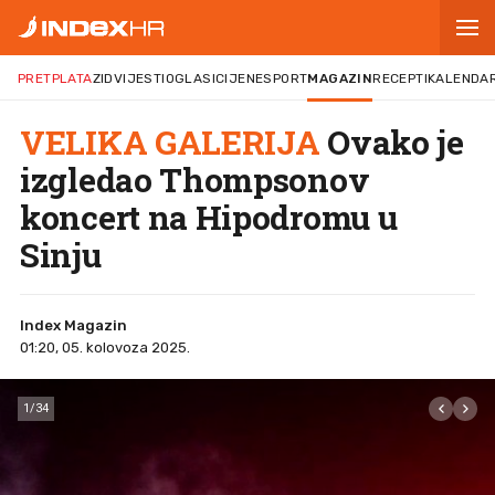
PRETPLATA
ZID
VIJESTI
OGLASI
CIJENE
SPORT
MAGAZIN
RECEPTI
KALENDA
VELIKA GALERIJA
Ovako je
izgledao Thompsonov
koncert na Hipodromu u
Sinju
Index Magazin
01:20, 05. kolovoza 2025.
1
/
34