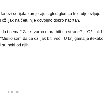
anovi serijala zamjeraju izgled glumca koji utjelovljuje
 ožiljak na čelu nije dovoljno dobro nacrtan.
o da i nema? Zar stvarno mora biti sa strane?", "Ožiljak bi
 "Mislio sam da će ožiljak biti veći. U knjigama je itekako
i su neki od njih.