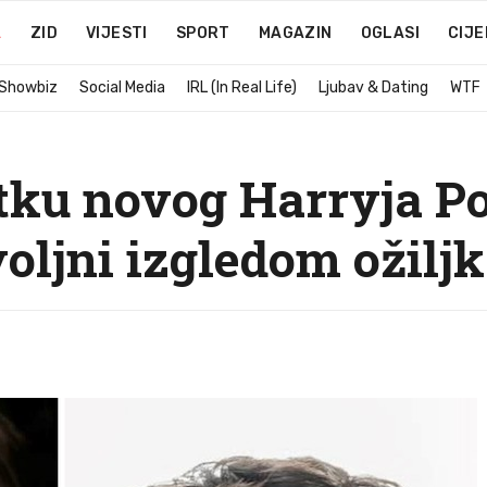
A
ZID
VIJESTI
SPORT
MAGAZIN
OGLASI
CIJE
 Showbiz
Social Media
IRL (In Real Life)
Ljubav & Dating
WTF
tku novog Harryja Po
oljni izgledom ožilj