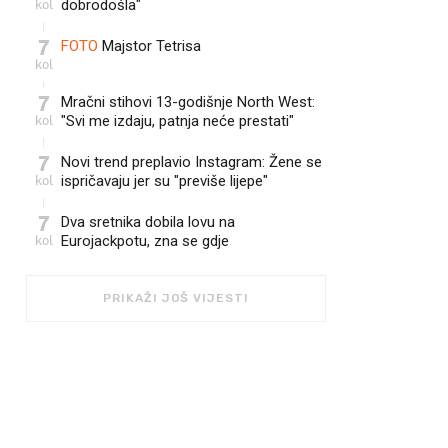
kol
dobrodošla"
7
FOTO
Majstor Tetrisa
kol
7
Mračni stihovi 13-godišnje North West:
kol
"Svi me izdaju, patnja neće prestati"
7
Novi trend preplavio Instagram: Žene se
kol
ispričavaju jer su "previše lijepe"
7
Dva sretnika dobila lovu na
kol
Eurojackpotu, zna se gdje
PRIKAŽI JOŠ VIJESTI