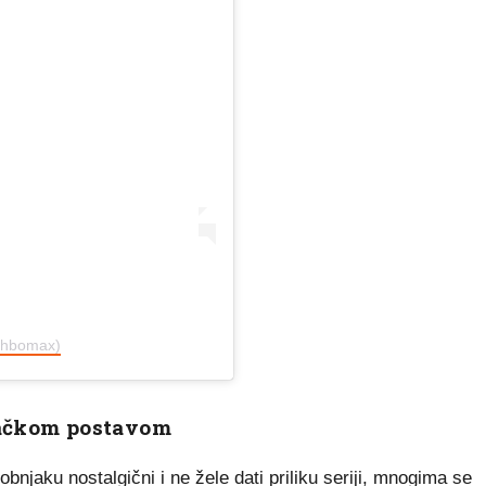
@hbomax)
ačkom postavom
njaku nostalgični i ne žele dati priliku seriji, mnogima se