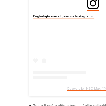
Pogledajte ovu objavu na Instagramu.
Objavu dijeli HBO Max (
Znate li nešto više o temi ili želite prijavi