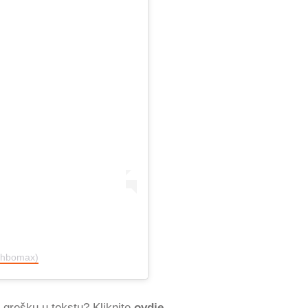
@hbomax)
ti grešku u tekstu? Kliknite
ovdje
.