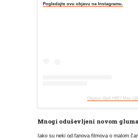
Pogledajte ovu objavu na Instagramu.
Objavu dijeli HBO Max (
Mnogi oduševljeni novom glum
Iako su neki od fanova filmova o malom čarob