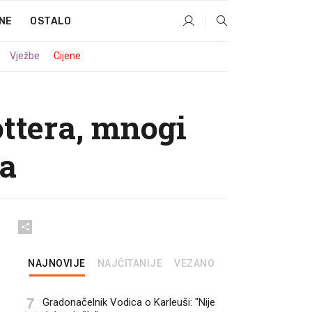
NE
OSTALO
Vježbe
Cijene
ttera, mnogi
ka
NAJNOVIJE
NAJČITANIJE
VEZANO
7
Gradonačelnik Vodica o Karleuši: "Nije