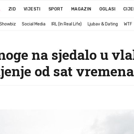
A
ZID
VIJESTI
SPORT
MAGAZIN
OGLASI
CIJE
 Showbiz
Social Media
IRL (In Real Life)
Ljubav & Dating
WTF
noge na sjedalo u vl
njenje od sat vremena