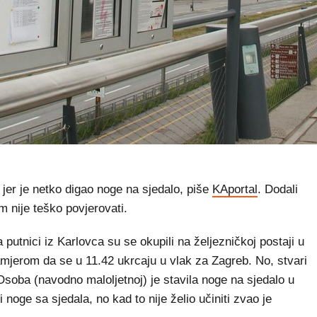
jer je netko digao noge na sjedalo, piše
KAportal
. Dodali
am nije teško povjerovati.
 putnici iz Karlovca su se okupili na željezničkoj postaji u
amjerom da se u 11.42 ukrcaju u vlak za Zagreb. No, stvari
soba (navodno maloljetnoj) je stavila noge na sjedalo u
 noge sa sjedala, no kad to nije želio učiniti zvao je