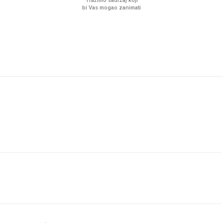
Tražimo sadržaj koji
bi Vas mogao zanimati