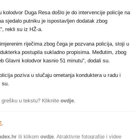
u kolodvor Duga Resa došlo je do intervencije policije na
a sjedalo putniku je ispostavljen dodatak zbog
 rekli su iz HŽ-a.
rimjerenim riječima zbog čega je pozvana policija, stoji u
ondukterka postupila sukladno propisima. Međutim, zbog
b Glavni kolodvor kasnio 51 minutu", dodali su.
policija poziva u slučaju ometanja konduktera u radu i
 su.
ti grešku u tekstu? Kliknite
ovdje
.
.
17 ČITATELJA DANAS
dex.hr
ili klikom
ovdje
. Atraktivne fotografije i videe