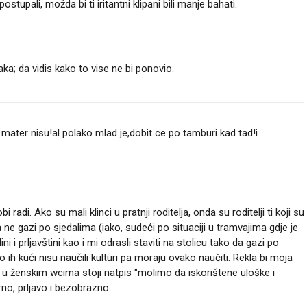
stupali, možda bi ti iritantni klipani bili manje bahati.
aka; da vidis kako to vise ne bi ponovio.
 mater nisu!al polako mlad je,dobit ce po tamburi kad tad!i
adi. Ako su mali klinci u pratnji roditelja, onda su roditelji ti koji su
a ne gazi po sjedalima (iako, sudeći po situaciji u tramvajima gdje je
ni i prljavštini kao i mi odrasli staviti na stolicu tako da gazi po
čito ih kući nisu naučili kulturi pa moraju ovako naučiti. Rekla bi moja
h u ženskim wcima stoji natpis "molimo da iskorištene uloške i
no, prljavo i bezobrazno.