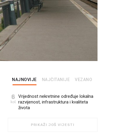
NAJNOVIJE
NAJČITANIJE
VEZANO
6
Vrijednost nekretnine određuje lokalna
kol
razvijenost, infrastruktura i kvaliteta
života
PRIKAŽI JOŠ VIJESTI