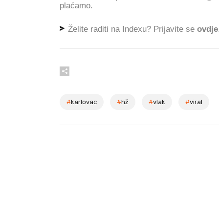
plaćamo.
Želite raditi na Indexu? Prijavite se
ovdje
#
karlovac
#
hž
#
vlak
#
viral