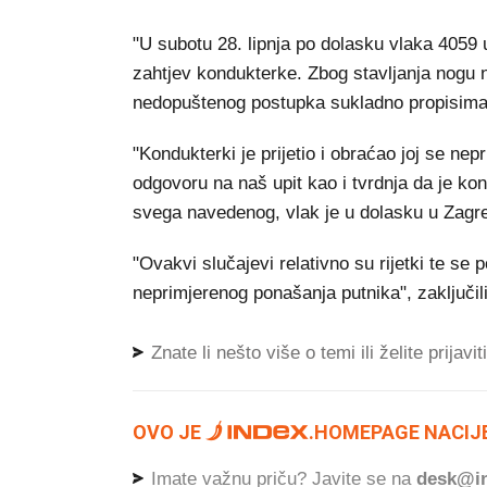
"U subotu 28. lipnja po dolasku vlaka 4059 
zahtjev kondukterke. Zbog stavljanja nogu n
nedopuštenog postupka sukladno propisima",
"Kondukterki je prijetio i obraćao joj se nep
odgovoru na naš upit kao i tvrdnja da je k
svega navedenog, vlak je u dolasku u Zagre
"Ovakvi slučajevi relativno su rijetki te se 
neprimjerenog ponašanja putnika", zaključili
Znate li nešto više o temi ili želite prijavi
OVO JE
.
HOMEPAGE NACIJE
Imate važnu priču? Javite se na
desk@in