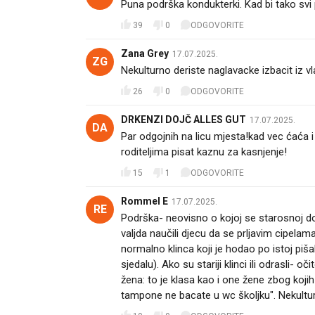
Puna podrška kondukterki. Kad bi tako svi po
39
0
ODGOVORITE
Zana Grey
17.07.2025.
ZG
Nekulturno deriste naglavacke izbacit iz vl
26
0
ODGOVORITE
DRKENZI DOJČ ALLES GUT
17.07.2025.
DA
Par odgojnih na licu mjesta!kad vec ćaća i
roditeljima pisat kaznu za kasnjenje!
15
1
ODGOVORITE
Rommel E
17.07.2025.
RE
Podrška- neovisno o kojoj se starosnoj dobi r
valjda naučili djecu da se prljavim cipelam
normalno klinca koji je hodao po istoj pišali
sjedalu). Ako su stariji klinci ili odrasli- o
žena: to je klasa kao i one žene zbog koji
tampone ne bacate u wc školjku". Nekultur