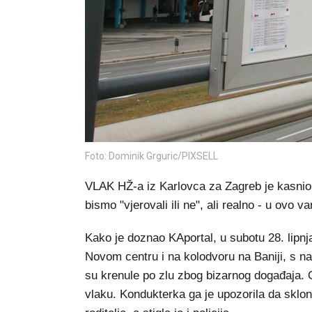
Foto: Dominik Grguric/PIXSELL
VLAK HŽ-a iz Karlovca za Zagreb je kasnio 
bismo "vjerovali ili ne", ali realno - u ovo v
Kako je doznao KAportal, u subotu 28. lipnja
Novom centru i na kolodvoru na Baniji, s n
su krenule po zlu zbog bizarnog događaja. O
vlaku. Kondukterka ga je upozorila da skloni