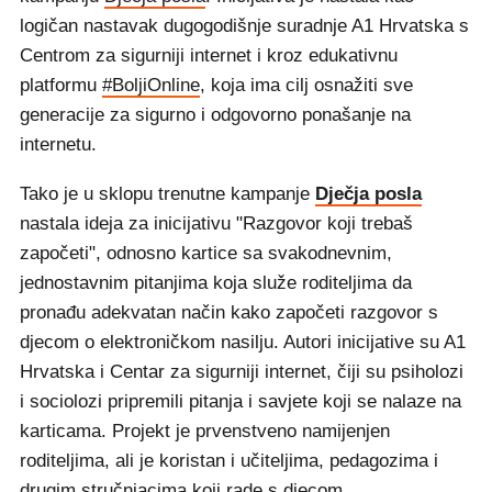
logičan nastavak dugogodišnje suradnje A1 Hrvatska s
Centrom za sigurniji internet i kroz edukativnu
platformu
#BoljiOnline
, koja ima cilj osnažiti sve
generacije za sigurno i odgovorno ponašanje na
internetu.
Tako je u sklopu trenutne kampanje
Dječja posla
nastala ideja za inicijativu "Razgovor koji trebaš
započeti", odnosno kartice sa svakodnevnim,
jednostavnim pitanjima koja služe roditeljima da
pronađu adekvatan način kako započeti razgovor s
djecom o elektroničkom nasilju. Autori inicijative su A1
Hrvatska i Centar za sigurniji internet, čiji su psiholozi
i sociolozi pripremili pitanja i savjete koji se nalaze na
karticama. Projekt je prvenstveno namijenjen
roditeljima, ali je koristan i učiteljima, pedagozima i
drugim stručnjacima koji rade s djecom.