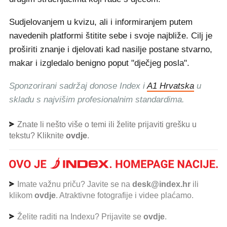
Sudjelovanjem u kvizu, ali i informiranjem putem
navedenih platformi štitite sebe i svoje najbliže. Cilj je
proširiti znanje i djelovati kad nasilje postane stvarno,
makar i izgledalo benigno poput "dječjeg posla".
Sponzorirani sadržaj donose Index i
A1 Hrvatska
u
skladu s najvišim profesionalnim standardima.
Znate li nešto više o temi ili želite prijaviti grešku u
tekstu? Kliknite
ovdje
.
Imate važnu priču? Javite se na
desk@index.hr
ili
klikom
ovdje
. Atraktivne fotografije i videe plaćamo.
Želite raditi na Indexu? Prijavite se
ovdje
.