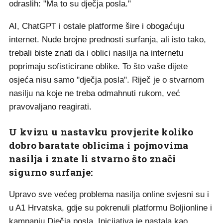
odraslih: "Ma to su dječja posla."
AI, ChatGPT i ostale platforme šire i obogaćuju
internet. Nude brojne prednosti surfanja, ali isto tako,
trebali biste znati da i oblici nasilja na internetu
poprimaju sofisticirane oblike. To što vaše dijete
osjeća nisu samo "dječja posla". Riječ je o stvarnom
nasilju na koje ne treba odmahnuti rukom, već
pravovaljano reagirati.
U kvizu u nastavku provjerite koliko
dobro baratate oblicima i pojmovima
nasilja i znate li stvarno što znači
sigurno surfanje:
Upravo sve većeg problema nasilja online svjesni su i
u A1 Hrvatska, gdje su pokrenuli platformu Boljionline i
kampanju
Dječja posla
. Inicijativa je nastala kao