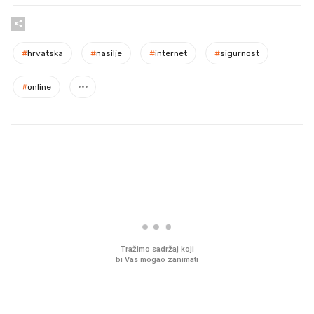
#
hrvatska
#
nasilje
#
internet
#
sigurnost
#
online
PROČITAJTE JOŠ
Što povezuje Lexus i
Mokri prsti, kruh i pašt
legendarnog Ponyja?
Ljetni ritual koji nikad 