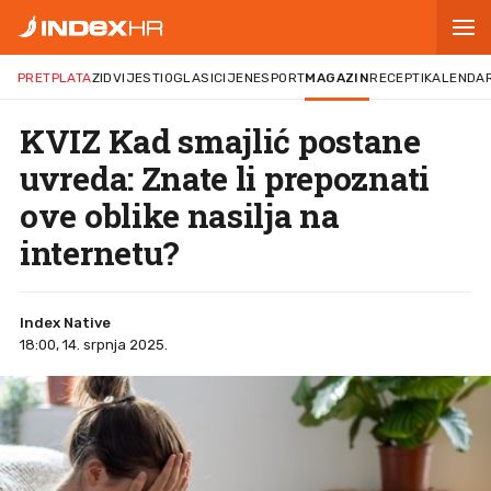
PRETPLATA
ZID
VIJESTI
OGLASI
CIJENE
SPORT
MAGAZIN
RECEPTI
KALENDA
KVIZ Kad smajlić postane
uvreda: Znate li prepoznati
ove oblike nasilja na
internetu?
Index Native
18:00, 14. srpnja 2025.