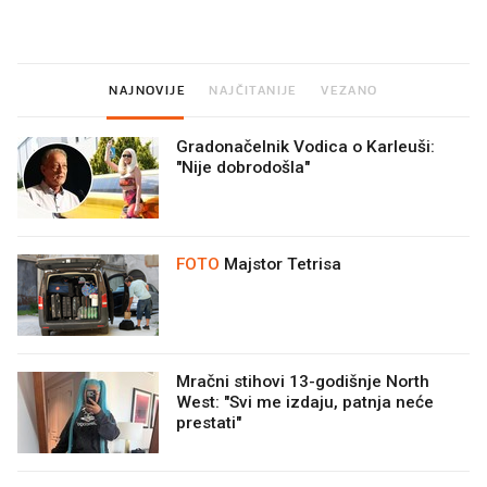
prerasli
NAJNOVIJE
NAJČITANIJE
VEZANO
Gradonačelnik Vodica o Karleuši:
"Nije dobrodošla"
FOTO
Majstor Tetrisa
Mračni stihovi 13-godišnje North
West: "Svi me izdaju, patnja neće
prestati"