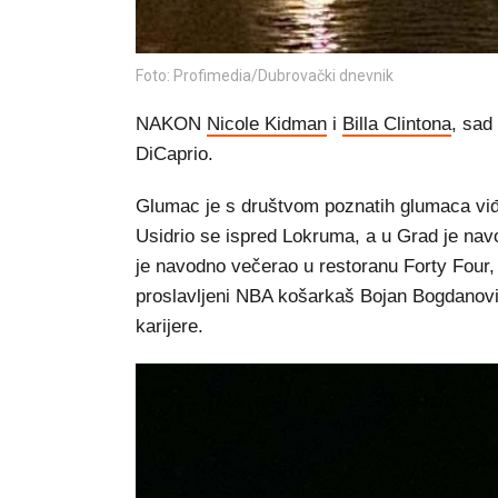
Foto: Profimedia/Dubrovački dnevnik
NAKON
Nicole Kidman
i
Billa Clintona
, sad
DiCaprio.
Glumac je s društvom poznatih glumaca viđ
Usidrio se ispred Lokruma, a u Grad je nav
je navodno večerao u restoranu Forty Four,
proslavljeni NBA košarkaš Bojan Bogdanović
karijere.