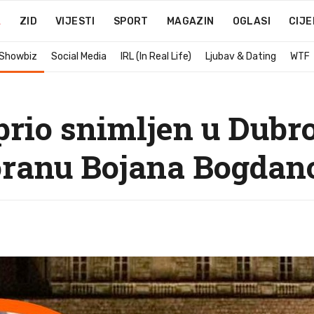
A
ZID
VIJESTI
SPORT
MAGAZIN
OGLASI
CIJE
 Showbiz
Social Media
IRL (In Real Life)
Ljubav & Dating
WTF
rio snimljen u Dubr
oranu Bojana Bogdan