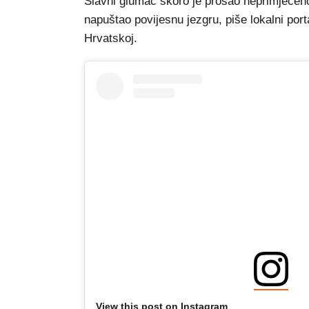
Slavni glumac skoro je prošao neprimjećeno
napuštao povijesnu jezgru, piše lokalni port
Hrvatskoj.
View this post on Instagram