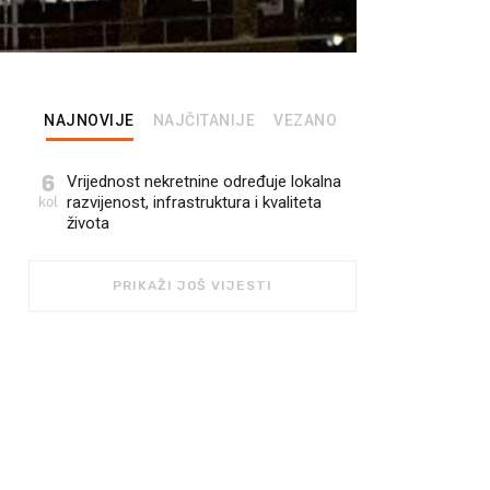
NAJNOVIJE
NAJČITANIJE
VEZANO
6
Vrijednost nekretnine određuje lokalna
kol
razvijenost, infrastruktura i kvaliteta
života
PRIKAŽI JOŠ VIJESTI