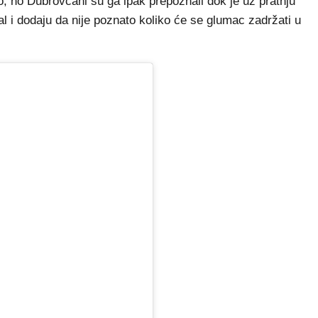
, no Dubrovčani su ga ipak prepoznali dok je uz pratnju
al i dodaju da nije poznato koliko će se glumac zadržati u