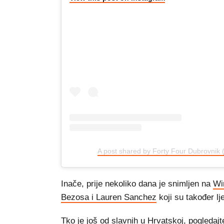
A post shared by Forty Four Dubrovnik 
Inače, prije nekoliko dana je snimljen na
Wi
Bezosa i Lauren Sanchez
koji su također lj
Tko je još od slavnih u Hrvatskoj, pogledaj