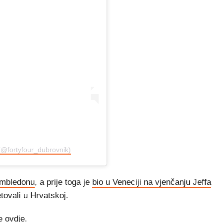
(@fortyfour_dubrovnik)
mbledonu
, a prije toga je
bio u Veneciji na vjenčanju Jeffa
etovali u Hrvatskoj.
te
ovdje
.