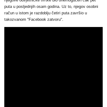
njegove odvjetničke tvrtke bio onemogućen čak pet
puta u posljednjih osam godina. Uz to, njegov osobni
račun u istom je razdoblju četiri puta završio u
takozvanom "Facebook zatvoru".