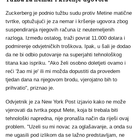
Zuckerberg je podnio tužbu sudu protiv Metine matične
tvrtke, optužujući je za nemar i kršenje ugovora zbog
suspendiranja njegovih računa iz neutemeljenih
razloga. Između ostalog, traži povrat 11.000 dolara i
podmirenje odvjetničkih troškova. Ipak, u šali je dodao
da ne bi odbio putovanje na superjahti tehnološkog
titana kao ispriku. "Ako želi osobno doletjeti ovamo i
reći 'žao mi je' ili mi možda dopustiti da provedem
tjedan dana na njegovom brodu, vjerojatno bih to
prihvatio", priznao je.
Odvjetnik je za New York Post izjavio kako ne može
vjerovati da tvrtka poput Mete, koja bi trebala biti
tehnološki napredna, nije pronašla način da riješi ovaj
problem. "Uzeli su mi novac za oglašavanje, a onda su
me ugasili pod izlikom da se lažno predstavljam, ne