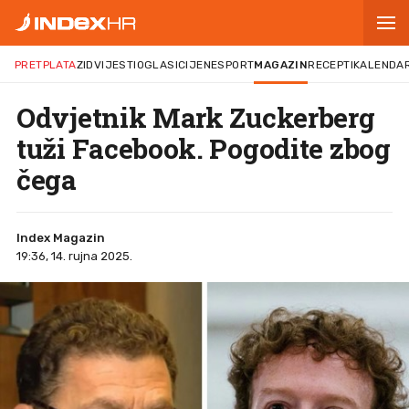
PRETPLATA
ZID
VIJESTI
OGLASI
CIJENE
SPORT
MAGAZIN
RECEPTI
KALENDA
Odvjetnik Mark Zuckerberg
tuži Facebook. Pogodite zbog
čega
Index Magazin
19:36, 14. rujna 2025.