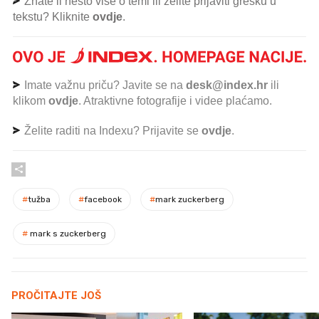
Znate li nešto više o temi ili želite prijaviti grešku u
tekstu? Kliknite
ovdje
.
Imate važnu priču? Javite se na
desk@index.hr
ili
klikom
ovdje
. Atraktivne fotografije i videe plaćamo.
Želite raditi na Indexu? Prijavite se
ovdje
.
#
tužba
#
facebook
#
mark zuckerberg
#
mark s zuckerberg
PROČITAJTE JOŠ