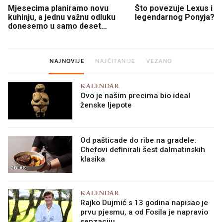
Mjesecima planiramo novu
Što povezuje Lexus i
kuhinju, a jednu važnu odluku
legendarnog Ponyja?
donesemo u samo deset
minuta
NAJNOVIJE
NAJČITANIJE
VEZANO
KALENDAR
Ovo je našim precima bio ideal
ženske ljepote
Od pašticade do ribe na gradele:
Chefovi definirali šest dalmatinskih
klasika
OGLAS
KALENDAR
Rajko Dujmić s 13 godina napisao je
prvu pjesmu, a od Fosila je napravio
senzaciju