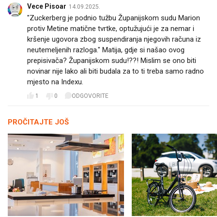
Vece Pisoar
14.09.2025.
"Zuckerberg je podnio tužbu Županijskom sudu Marion
protiv Metine matične tvrtke, optužujući je za nemar i
kršenje ugovora zbog suspendiranja njegovih računa iz
neutemeljenih razloga." Matija, gdje si našao ovog
prepisivača? Županijskom sudu!??! Mislim se ono biti
novinar nije lako ali biti budala za to ti treba samo radno
mjesto na Indexu.
1
0
ODGOVORITE
PROČITAJTE JOŠ