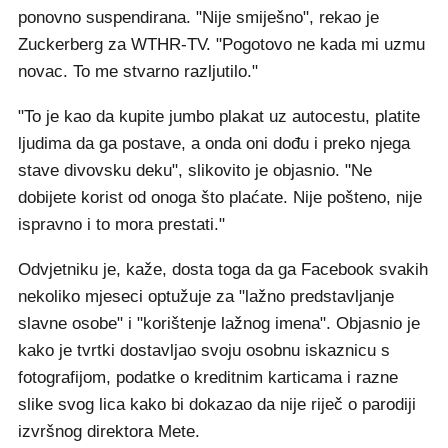
ponovno suspendirana. "Nije smiješno", rekao je
Zuckerberg za WTHR-TV. "Pogotovo ne kada mi uzmu
novac. To me stvarno razljutilo."
"To je kao da kupite jumbo plakat uz autocestu, platite
ljudima da ga postave, a onda oni dođu i preko njega
stave divovsku deku", slikovito je objasnio. "Ne
dobijete korist od onoga što plaćate. Nije pošteno, nije
ispravno i to mora prestati."
Odvjetniku je, kaže, dosta toga da ga Facebook svakih
nekoliko mjeseci optužuje za "lažno predstavljanje
slavne osobe" i "korištenje lažnog imena". Objasnio je
kako je tvrtki dostavljao svoju osobnu iskaznicu s
fotografijom, podatke o kreditnim karticama i razne
slike svog lica kako bi dokazao da nije riječ o parodiji
izvršnog direktora Mete.