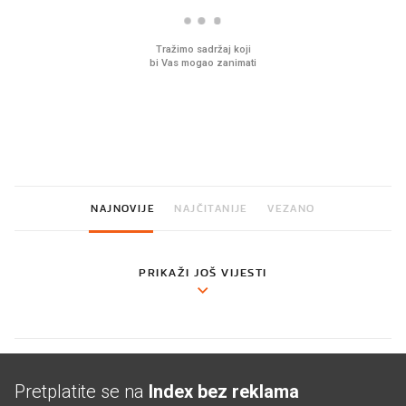
Što povezuje Lexus i
Mokri prsti, kruh i pašt
legendarnog Ponyja?
Ljetni ritual koji nikad 
prerasli
NAJNOVIJE
NAJČITANIJE
VEZANO
PRIKAŽI JOŠ VIJESTI
Pretplatite se na
Index bez reklama