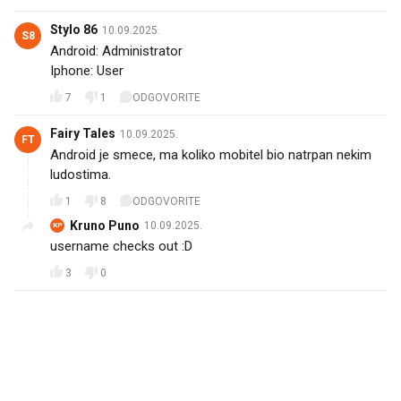
Stylo 86
10.09.2025.
S8
Android: Administrator
Iphone: User
7
1
ODGOVORITE
Fairy Tales
10.09.2025.
FT
Android je smece, ma koliko mobitel bio natrpan nekim
ludostima.
1
8
ODGOVORITE
Kruno Puno
10.09.2025.
KP
username checks out :D
3
0
PROČITAJTE JOŠ