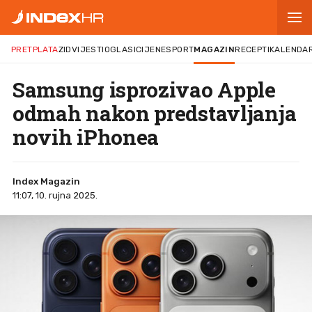
PRETPLATA
ZID
VIJESTI
OGLASI
CIJENE
SPORT
MAGAZIN
RECEPTI
KALENDA
Samsung isprozivao Apple
odmah nakon predstavljanja
novih iPhonea
Index Magazin
11:07, 10. rujna 2025.