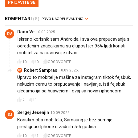
PRIJAVITE SE
KOMENTARI
(8)
Dado Ve
10.09.2025.
DV
Iskreno korisnik sam Androida i sva ova prepucavanja s
određenim značajkama su glupost jer 95% ljudi koristi
mobitel za najosnovnije stvari.
10
0
ODGOVORITE
Robert Sampras
10.09.2025.
RS
Upravo to mobitel je mašina za instagram tiktok fejsbuk,
nekuzim cemu to prepucavanje i navijanje, isti fejsbuk
gledamo ija sa huaweiem i ovaj sa novim iphoneom
2
0
Sergej Jesenjin
10.09.2025.
SJ
Koristim oba mobitela, Samsung je bez sumnje
prestignuo Iphone u zadnjih 5-6 godina.
10
1
ODGOVORITE