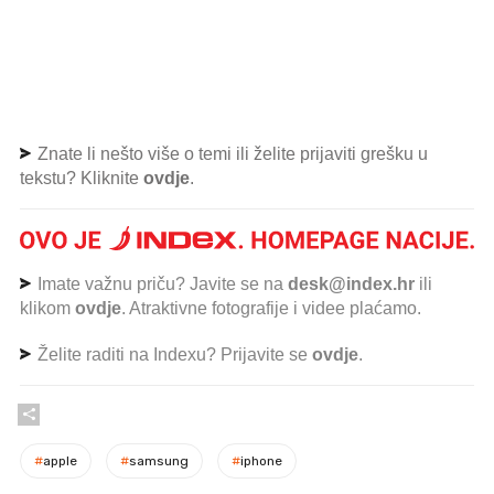
Znate li nešto više o temi ili želite prijaviti grešku u
tekstu? Kliknite
ovdje
.
Imate važnu priču? Javite se na
desk@index.hr
ili
klikom
ovdje
. Atraktivne fotografije i videe plaćamo.
Želite raditi na Indexu? Prijavite se
ovdje
.
#
apple
#
samsung
#
iphone