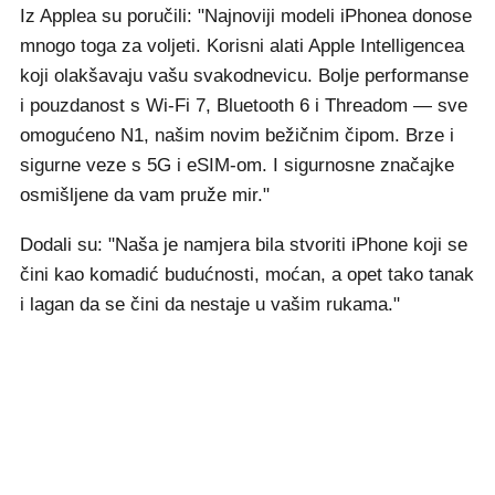
Iz Applea su poručili: "Najnoviji modeli iPhonea donose
mnogo toga za voljeti. Korisni alati Apple Intelligencea
koji olakšavaju vašu svakodnevicu. Bolje performanse
i pouzdanost s Wi‑Fi 7, Bluetooth 6 i Threadom — sve
omogućeno N1, našim novim bežičnim čipom. Brze i
sigurne veze s 5G i eSIM-om. I sigurnosne značajke
osmišljene da vam pruže mir."
Dodali su: "Naša je namjera bila stvoriti iPhone koji se
čini kao komadić budućnosti, moćan, a opet tako tanak
i lagan da se čini da nestaje u vašim rukama."