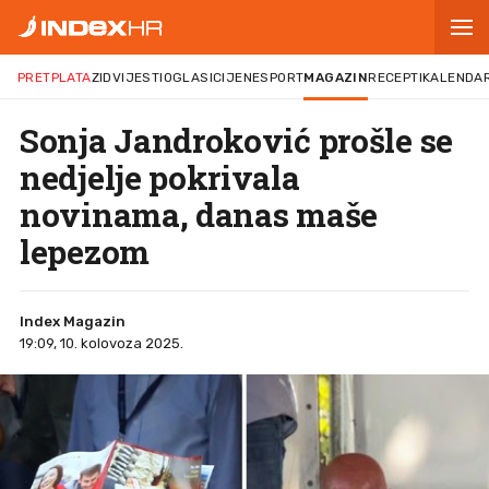
PRETPLATA
ZID
VIJESTI
OGLASI
CIJENE
SPORT
MAGAZIN
RECEPTI
KALENDA
Sonja Jandroković prošle se
nedjelje pokrivala
novinama, danas maše
lepezom
Index Magazin
19:09, 10. kolovoza 2025.