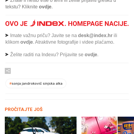
Znate li nešto više o temi ili želite prijaviti grešku u
tekstu? Kliknite
ovdje
.
Imate važnu priču? Javite se na
desk@index.hr
ili
klikom
ovdje
. Atraktivne fotografije i videe plaćamo.
Želite raditi na Indexu? Prijavite se
ovdje
.
#
sonja jandroković sinjska alka
PROČITAJTE JOŠ