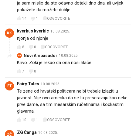
ja sam mislio da ste odavno dotakli dno dna, ali uvijek
pokažete da možete dublje
14
1
ODGOVORITE
kverkus kverkic
10.08.2025.
KK
njonja od njonje
8
0
ODGOVORITE
Novi Ambasador
10.08.2025.
NA
Krivo. Zoki je rekao da ona nosi hlače.
7
0
Fairy Tales
10.08.2025.
FT
Te zene od hrvatski politicara ne bi trebale izlaziti u
javnost. Nije ovo amerika da se tu preseravaju kao neke
prve dame, sa tim mesarskim ručetinama i kockastim
glavama.
10
1
ODGOVORITE
ZG Čanga
10.08.2025.
ZČ