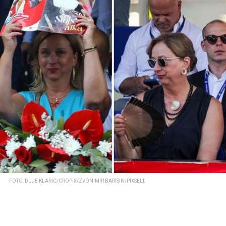
FOTO: DUJE KLARIC/CROPIX/ZVONIMIR BARISIN/PIXSELL