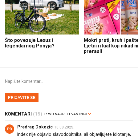
Što povezuje Lexus i
Mokri prsti, kruh i pašt
legendarnog Ponyja?
Ljetni ritual koji nikad 
prerasli
PRIJAVITE SE
KOMENTARI
(15)
Predrag Dokozic
10.08.2025.
PD
index nije objavio slavodobitnika. ali objavljujete idiotarije,