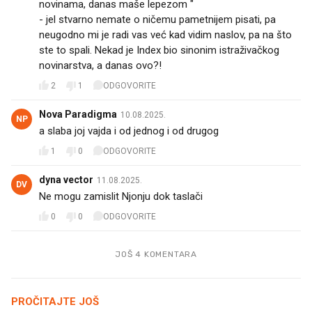
novinama, danas maše lepezom "
- jel stvarno nemate o ničemu pametnijem pisati, pa
neugodno mi je radi vas već kad vidim naslov, pa na što
ste to spali. Nekad je Index bio sinonim istraživačkog
novinarstva, a danas ovo?!
2
1
ODGOVORITE
Nova Paradigma
10.08.2025.
NP
a slaba joj vajda i od jednog i od drugog
1
0
ODGOVORITE
dyna vector
11.08.2025.
DV
Ne mogu zamislit Njonju dok taslači
0
0
ODGOVORITE
JOŠ 4 KOMENTARA
PROČITAJTE JOŠ