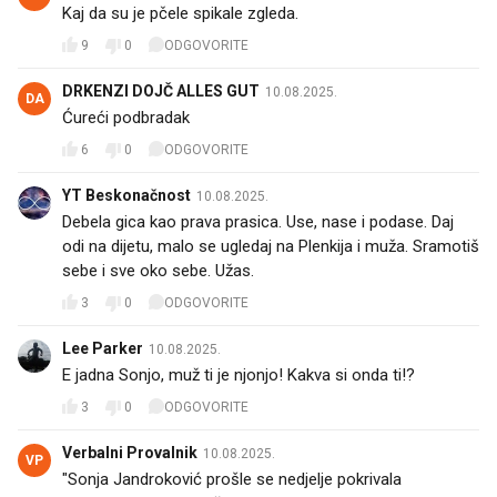
Kaj da su je pčele spikale zgleda.
9
0
ODGOVORITE
DRKENZI DOJČ ALLES GUT
10.08.2025.
DA
Ćureći podbradak🦃🙉
6
0
ODGOVORITE
YT Beskonačnost
10.08.2025.
Debela gica kao prava prasica. Use, nase i podase. Daj
odi na dijetu, malo se ugledaj na Plenkija i muža. Sramotiš
sebe i sve oko sebe. Užas.
3
0
ODGOVORITE
Lee Parker
10.08.2025.
E jadna Sonjo, muž ti je njonjo! Kakva si onda ti!?😳
3
0
ODGOVORITE
Verbalni Provalnik
10.08.2025.
VP
"Sonja Jandroković prošle se nedjelje pokrivala