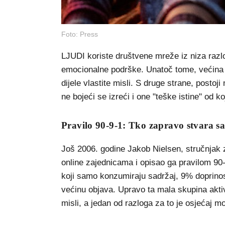
Foto: Press
LJUDI koriste društvene mreže iz niza razl
emocionalne podrške. Unatoč tome, većina ko
dijele vlastite misli. S druge strane, postoj
ne bojeći se izreći i one "teške istine" od ko
Pravilo 90-9-1: Tko zapravo stvara s
Još 2006. godine Jakob Nielsen, stručnjak 
online zajednicama i opisao ga pravilom 90
koji samo konzumiraju sadržaj, 9% doprino
većinu objava. Upravo ta mala skupina aktiv
misli, a jedan od razloga za to je osjećaj m