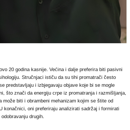
ovo 20 godina kasnije. Većina i dalje preferira biti pasivni
sihologiju. Stručnjaci ističu da su tihi promatrači često
e predstavljaju i izbjegavaju objave koje bi se mogle
i, što znači da energiju crpe iz promatranja i razmišljanja,
ja može biti i obrambeni mehanizam kojim se štite od
 konačnici, oni preferiraju analizirati sadržaj i formirati
o odobravanju drugih.