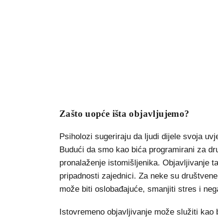
Zašto uopće išta objavljujemo?
Psiholozi sugeriraju da ljudi dijele svoja uv
Budući da smo kao bića programirani za dr
pronalaženje istomišljenika. Objavljivanje t
pripadnosti zajednici. Za neke su društvene m
može biti oslobađajuće, smanjiti stres i ne
Istovremeno objavljivanje može služiti kao 