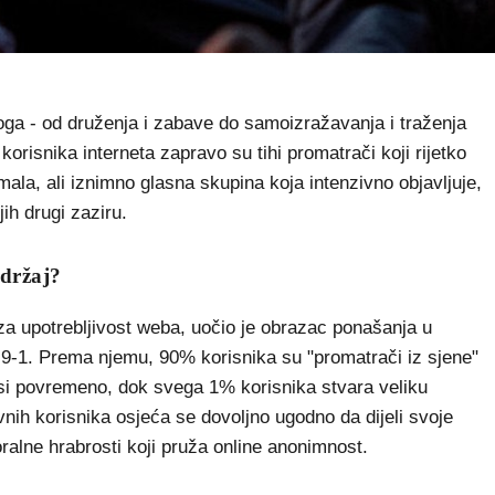
oga - od druženja i zabave do samoizražavanja i traženja
risnika interneta zapravo su tihi promatrači koji rijetko
i mala, ali iznimno glasna skupina koja intenzivno objavljuje,
jih drugi zaziru.
adržaj?
za upotrebljivost weba, uočio je obrazac ponašanja u
-9-1. Prema njemu, 90% korisnika su "promatrači iz sjene"
si povremeno, dok svega 1% korisnika stvara veliku
nih korisnika osjeća se dovoljno ugodno da dijeli svoje
oralne hrabrosti koji pruža online anonimnost.