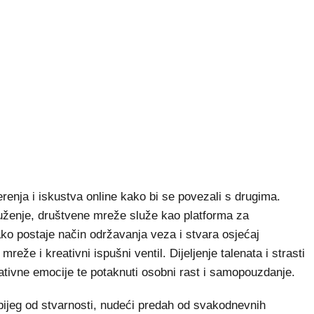
jerenja i iskustva online kako bi se povezali s drugima.
uženje, društvene mreže služe kao platforma za
ako postaje način održavanja veza i stvara osjećaj
reže i kreativni ispušni ventil. Dijeljenje talenata i strasti
gativne emocije te potaknuti osobni rast i samopouzdanje.
bijeg od stvarnosti, nudeći predah od svakodnevnih