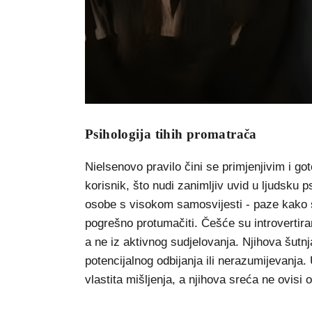
Psihologija tihih promatrača
Nielsenovo pravilo čini se primjenjivim i got
korisnik, što nudi zanimljiv uvid u ljudsku p
osobe s visokom samosvijesti - paze kako s
pogrešno protumačiti. Češće su introvertiran
a ne iz aktivnog sudjelovanja. Njihova šutn
potencijalnog odbijanja ili nerazumijevanja. U
vlastita mišljenja, a njihova sreća ne ovisi 