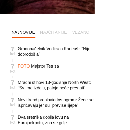
NAJNOVIJE
NAJČITANIJE
VEZANO
7
Gradonačelnik Vodica o Karleuši: "Nije
kol
dobrodošla"
7
FOTO
Majstor Tetrisa
kol
7
Mračni stihovi 13-godišnje North West:
kol
"Svi me izdaju, patnja neće prestati"
7
Novi trend preplavio Instagram: Žene se
kol
ispričavaju jer su "previše lijepe"
7
Dva sretnika dobila lovu na
kol
Eurojackpotu, zna se gdje