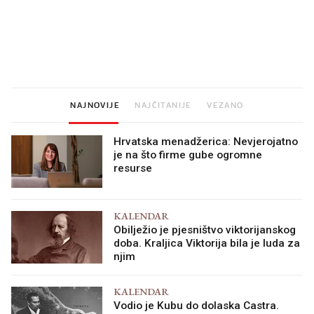
Mjesecima planiramo novu
Što povezuje Lexus i
kuhinju, a jednu važnu odluku
legendarnog Ponyja?
donesemo u samo deset
minuta
NAJNOVIJE
NAJČITANIJE
VEZANO
Hrvatska menadžerica: Nevjerojatno
je na što firme gube ogromne
resurse
KALENDAR
Obilježio je pjesništvo viktorijanskog
doba. Kraljica Viktorija bila je luda za
njim
KALENDAR
Vodio je Kubu do dolaska Castra.