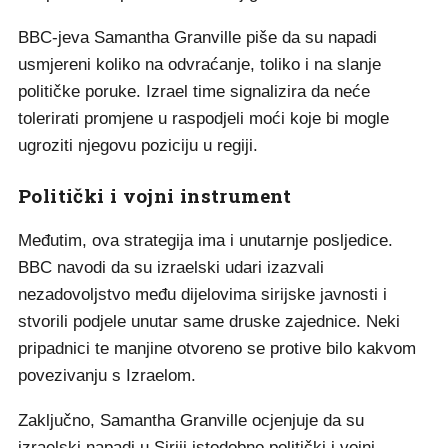
BBC-jeva Samantha Granville piše da su napadi
usmjereni koliko na odvraćanje, toliko i na slanje
političke poruke. Izrael time signalizira da neće
tolerirati promjene u raspodjeli moći koje bi mogle
ugroziti njegovu poziciju u regiji.
Politički i vojni instrument
Međutim, ova strategija ima i unutarnje posljedice.
BBC navodi da su izraelski udari izazvali
nezadovoljstvo među dijelovima sirijske javnosti i
stvorili podjele unutar same druske zajednice. Neki
pripadnici te manjine otvoreno se protive bilo kakvom
povezivanju s Izraelom.
Zaključno, Samantha Granville ocjenjuje da su
izraelski napadi u Siriji istodobno politički i vojni