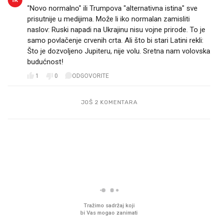
"Novo normalno" ili Trumpova "alternativna istina" sve
prisutnije u medijima. Može li iko normalan zamisliti
naslov: Ruski napadi na Ukrajinu nisu vojne prirode. To je
samo povlačenje crvenih crta. Ali što bi stari Latini rekli:
Što je dozvoljeno Jupiteru, nije volu. Sretna nam volovska
budućnost!
1
0
ODGOVORITE
JOŠ 2 KOMENTARA
PROČITAJTE JOŠ