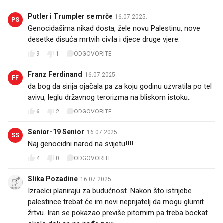
Putler i Trumpler se mrče
16.07.2025.
PS
Genocidašima nikad dosta, žele novu Palestinu, nove
desetke disuća mrtvih civila i djece druge vjere.
9
1
ODGOVORITE
Franz Ferdinand
16.07.2025.
FF
da bog da sirija ojačala pa za koju godinu uzvratila po tel
avivu, leglu državnog terorizma na bliskom istoku..
6
2
ODGOVORITE
Senior-19 Senior
16.07.2025.
SS
Naj genocidni narod na svijetu!!!!
4
0
ODGOVORITE
Slika Pozadine
16.07.2025.
Izraelci planiraju za budućnost. Nakon što istrijebe
palestince trebat će im novi neprijatelj da mogu glumit
žrtvu. Iran se pokazao previše pitomim pa treba bockat