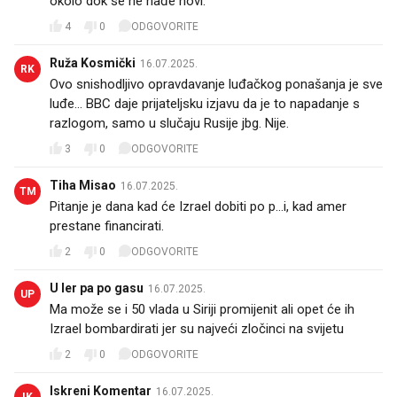
okolo dok se ne nađe novi.
4
0
ODGOVORITE
Ruža Kosmički
16.07.2025.
RK
Ovo snishodljivo opravdavanje luđačkog ponašanja je sve
luđe... BBC daje prijateljsku izjavu da je to napadanje s
razlogom, samo u slučaju Rusije jbg. Nije.
3
0
ODGOVORITE
Tiha Misao
16.07.2025.
TM
Pitanje je dana kad će Izrael dobiti po p...i, kad amer
prestane financirati.
2
0
ODGOVORITE
U ler pa po gasu
16.07.2025.
UP
Ma može se i 50 vlada u Siriji promijenit ali opet će ih
Izrael bombardirati jer su najveći zločinci na svijetu
2
0
ODGOVORITE
Iskreni Komentar
16.07.2025.
IK