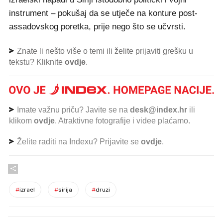
instrument – pokušaj da se utječe na konture post-
assadovskog poretka, prije nego što se učvrsti.
Znate li nešto više o temi ili želite prijaviti grešku u
tekstu? Kliknite
ovdje
.
Imate važnu priču? Javite se na
desk@index.hr
ili
klikom
ovdje
. Atraktivne fotografije i videe plaćamo.
Želite raditi na Indexu? Prijavite se
ovdje
.
#
izrael
#
sirija
#
druzi