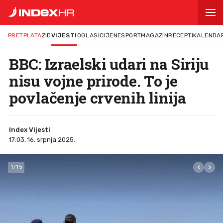
PRETPLATA
ZID
VIJESTI
OGLASI
CIJENE
SPORT
MAGAZIN
RECEPTI
KALENDA
BBC: Izraelski udari na Siriju
nisu vojne prirode. To je
povlačenje crvenih linija
Index Vijesti
17:03, 16. srpnja 2025.
1
/
15