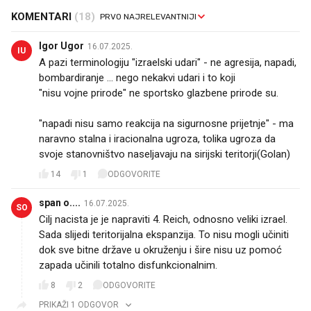
KOMENTARI
(18)
Igor Ugor
16.07.2025.
IU
A pazi terminologiju "izraelski udari" - ne agresija, napadi,
bombardiranje ... nego nekakvi udari i to koji
"nisu vojne prirode" ne sportsko glazbene prirode su.
"napadi nisu samo reakcija na sigurnosne prijetnje" - ma
naravno stalna i iracionalna ugroza, tolika ugroza da
svoje stanovništvo naseljavaju na sirijski teritorji(Golan)
14
1
ODGOVORITE
span o....
16.07.2025.
SO
Cilj nacista je je napraviti 4. Reich, odnosno veliki izrael.
Sada slijedi teritorijalna ekspanzija. To nisu mogli učiniti
dok sve bitne države u okruženju i šire nisu uz pomoć
zapada učinili totalno disfunkcionalnim.
8
2
ODGOVORITE
PRIKAŽI 1 ODGOVOR