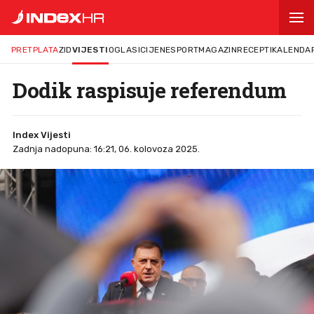
PRETPLATA
ZID
VIJESTI
OGLASI
CIJENE
SPORT
MAGAZIN
RECEPTI
KALENDA
Dodik raspisuje referendum
Index Vijesti
Zadnja nadopuna: 16:21, 06. kolovoza 2025.