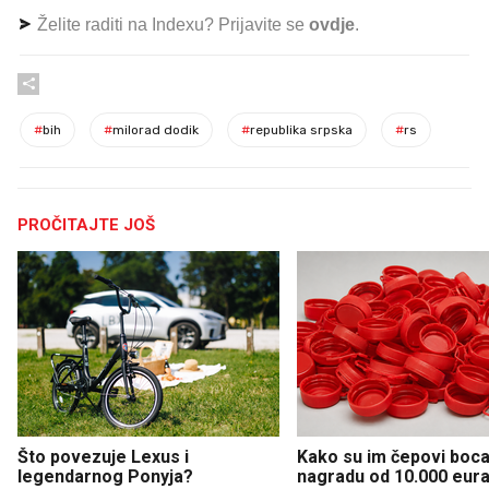
Želite raditi na Indexu? Prijavite se
ovdje
.
#
bih
#
milorad dodik
#
republika srpska
#
rs
PROČITAJTE JOŠ
Što povezuje Lexus i
Kako su im čepovi boca 
legendarnog Ponyja?
nagradu od 10.000 eura