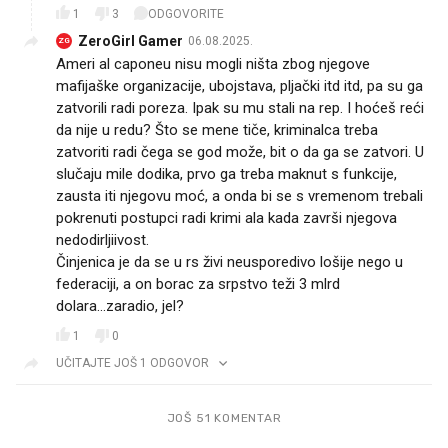
1
3
ODGOVORITE
ZeroGirl Gamer
06.08.2025.
ZG
Ameri al caponeu nisu mogli ništa zbog njegove
mafijaške organizacije, ubojstava, pljački itd itd, pa su ga
zatvorili radi poreza. Ipak su mu stali na rep. I hoćeš reći
da nije u redu? Što se mene tiče, kriminalca treba
zatvoriti radi čega se god može, bit o da ga se zatvori. U
slučaju mile dodika, prvo ga treba maknut s funkcije,
zausta iti njegovu moć, a onda bi se s vremenom trebali
pokrenuti postupci radi krimi ala kada završi njegova
nedodirljiivost.
Činjenica je da se u rs živi neusporedivo lošije nego u
federaciji, a on borac za srpstvo teži 3 mlrd
dolara...zaradio, jel?
1
0
UČITAJTE JOŠ 1 ODGOVOR
JOŠ 51 KOMENTAR