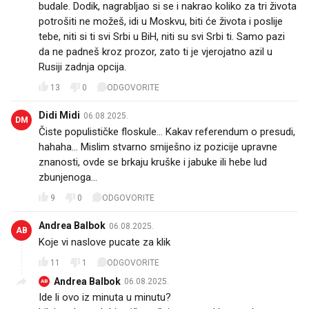
budale. Dodik, nagrabljao si se i nakrao koliko za tri života
potrošiti ne možeš, idi u Moskvu, biti će života i poslije
tebe, niti si ti svi Srbi u BiH, niti su svi Srbi ti. Samo pazi
da ne padneš kroz prozor, zato ti je vjerojatno azil u
Rusiji zadnja opcija.
13
0
ODGOVORITE
Didi Midi
06.08.2025.
DM
Čiste populističke floskule... Kakav referendum o presudi,
hahaha... Mislim stvarno smiješno iz pozicije upravne
znanosti, ovde se brkaju kruške i jabuke ili hebe lud
zbunjenoga...
9
0
ODGOVORITE
Andrea Balbok
06.08.2025.
AB
Koje vi naslove pucate za klik
11
1
ODGOVORITE
Andrea Balbok
06.08.2025.
AB
Ide li ovo iz minuta u minutu?