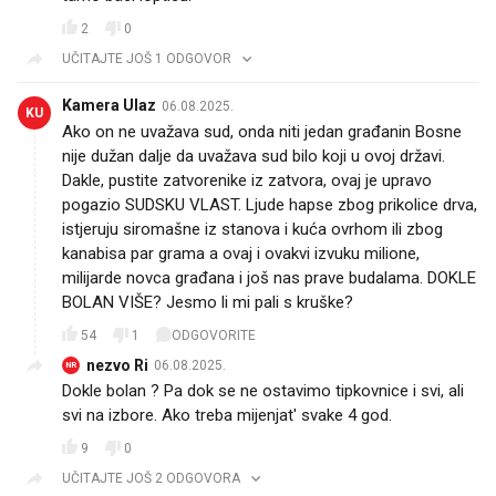
2
0
UČITAJTE JOŠ 1 ODGOVOR
Kamera Ulaz
06.08.2025.
KU
Ako on ne uvažava sud, onda niti jedan građanin Bosne
nije dužan dalje da uvažava sud bilo koji u ovoj državi.
Dakle, pustite zatvorenike iz zatvora, ovaj je upravo
pogazio SUDSKU VLAST. Ljude hapse zbog prikolice drva,
istjeruju siromašne iz stanova i kuća ovrhom ili zbog
kanabisa par grama a ovaj i ovakvi izvuku milione,
milijarde novca građana i još nas prave budalama. DOKLE
BOLAN VIŠE? Jesmo li mi pali s kruške?
54
1
ODGOVORITE
nezvo Ri
06.08.2025.
NR
Dokle bolan ? Pa dok se ne ostavimo tipkovnice i svi, ali
svi na izbore. Ako treba mijenjat' svake 4 god.
9
0
UČITAJTE JOŠ 2 ODGOVORA