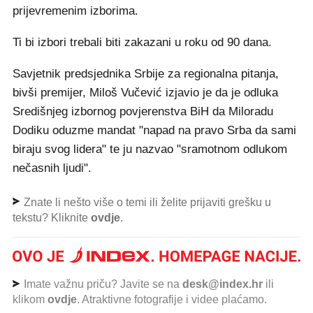
prijevremenim izborima.
Ti bi izbori trebali biti zakazani u roku od 90 dana.
Savjetnik predsjednika Srbije za regionalna pitanja,
bivši premijer, Miloš Vučević izjavio je da je odluka
Središnjeg izbornog povjerenstva BiH da Miloradu
Dodiku oduzme mandat "napad na pravo Srba da sami
biraju svog lidera" te ju nazvao "sramotnom odlukom
nečasnih ljudi".
Znate li nešto više o temi ili želite prijaviti grešku u
tekstu? Kliknite
ovdje
.
Imate važnu priču? Javite se na
desk@index.hr
ili
klikom
ovdje
. Atraktivne fotografije i videe plaćamo.