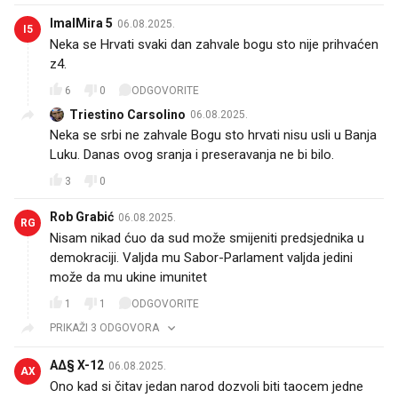
ImalMira 5
06.08.2025.
I5
Neka se Hrvati svaki dan zahvale bogu sto nije prihvaćen
z4.
6
0
ODGOVORITE
Triestino Carsolino
06.08.2025.
Neka se srbi ne zahvale Bogu sto hrvati nisu usli u Banja
Luku. Danas ovog sranja i preseravanja ne bi bilo.
3
0
Rob Grabić
06.08.2025.
RG
Nisam nikad ćuo da sud može smijeniti predsjednika u
demokraciji. Valjda mu Sabor-Parlament valjda jedini
može da mu ukine imunitet
1
1
ODGOVORITE
PRIKAŽI 3 ODGOVORA
A∆§ X-12
06.08.2025.
AX
Ono kad si čitav jedan narod dozvoli biti taocem jedne