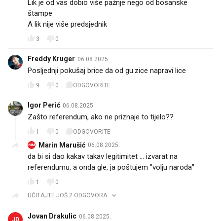
Lik je od vas dobio više pažnje nego od bosanske
štampe
A lik nije više predsjednik
3
0
Freddy Kruger
06.08.2025.
Posljednji pokušaj brice da od gu.zice napravi lice😂😂
9
0
ODGOVORITE
Igor Perić
06.08.2025.
Zašto referendum, ako ne priznaje to tijelo??
1
0
ODGOVORITE
Marin Marušić
06.08.2025.
MM
da bi si dao kakav takav legitimitet ... izvarat na
referendumu, a onda gle, ja poštujem "volju naroda"
1
0
UČITAJTE JOŠ 2 ODGOVORA
Jovan Drakulic
06.08.2025.
JD