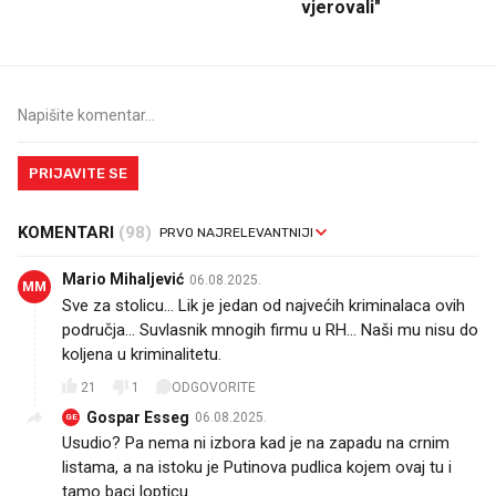
vjerovali"
PRIJAVITE SE
KOMENTARI
(98)
Mario Mihaljević
06.08.2025.
MM
Sve za stolicu... Lik je jedan od najvećih kriminalaca ovih
područja... Suvlasnik mnogih firmu u RH... Naši mu nisu do
koljena u kriminalitetu.
21
1
ODGOVORITE
Gospar Esseg
06.08.2025.
GE
Usudio? Pa nema ni izbora kad je na zapadu na crnim
listama, a na istoku je Putinova pudlica kojem ovaj tu i
tamo baci lopticu.