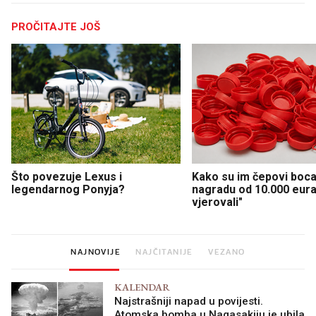
PROČITAJTE JOŠ
Što povezuje Lexus i
Kako su im čepovi boca 
legendarnog Ponyja?
nagradu od 10.000 eura
vjerovali"
NAJNOVIJE
NAJČITANIJE
VEZANO
KALENDAR
Najstrašniji napad u povijesti.
Atomska bomba u Nagasakiju je ubila