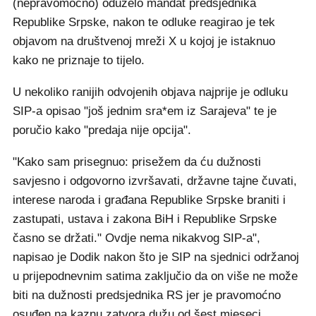
(nepravomoćno) oduzelo mandat predsjednika
Republike Srpske, nakon te odluke reagirao je tek
objavom na društvenoj mreži X u kojoj je istaknuo
kako ne priznaje to tijelo.
U nekoliko ranijih odvojenih objava najprije je odluku
SIP-a opisao "još jednim sra*em iz Sarajeva" te je
poručio kako "predaja nije opcija".
"Kako sam prisegnuo: prisežem da ću dužnosti
savjesno i odgovorno izvršavati, državne tajne čuvati,
interese naroda i građana Republike Srpske braniti i
zastupati, ustava i zakona BiH i Republike Srpske
časno se držati." Ovdje nema nikakvog SIP-a",
napisao je Dodik nakon što je SIP na sjednici održanoj
u prijepodnevnim satima zaključio da on više ne može
biti na dužnosti predsjednika RS jer je pravomoćno
osuđen na kaznu zatvora dužu od šest mjeseci.