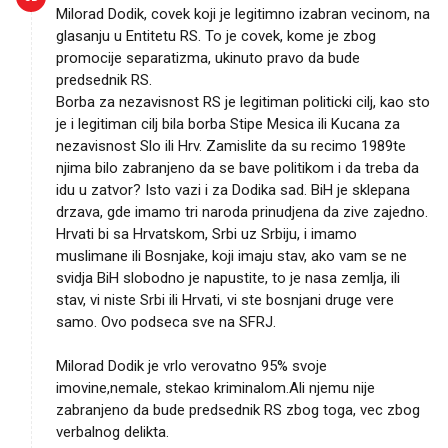
Milorad Dodik, covek koji je legitimno izabran vecinom, na
glasanju u Entitetu RS. To je covek, kome je zbog
promocije separatizma, ukinuto pravo da bude
predsednik RS.
Borba za nezavisnost RS je legitiman politicki cilj, kao sto
je i legitiman cilj bila borba Stipe Mesica ili Kucana za
nezavisnost Slo ili Hrv. Zamislite da su recimo 1989te
njima bilo zabranjeno da se bave politikom i da treba da
idu u zatvor? Isto vazi i za Dodika sad. BiH je sklepana
drzava, gde imamo tri naroda prinudjena da zive zajedno.
Hrvati bi sa Hrvatskom, Srbi uz Srbiju, i imamo
muslimane ili Bosnjake, koji imaju stav, ako vam se ne
svidja BiH slobodno je napustite, to je nasa zemlja, ili
stav, vi niste Srbi ili Hrvati, vi ste bosnjani druge vere
samo. Ovo podseca sve na SFRJ.
Milorad Dodik je vrlo verovatno 95% svoje
imovine,nemale, stekao kriminalom.Ali njemu nije
zabranjeno da bude predsednik RS zbog toga, vec zbog
verbalnog delikta.