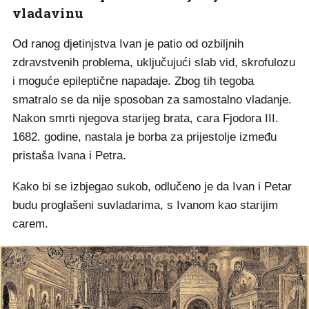
vladavinu
Od ranog djetinjstva Ivan je patio od ozbiljnih
zdravstvenih problema, uključujući slab vid, skrofulozu
i moguće epileptične napadaje. Zbog tih tegoba
smatralo se da nije sposoban za samostalno vladanje.
Nakon smrti njegova starijeg brata, cara Fjodora III.
1682. godine, nastala je borba za prijestolje između
pristaša Ivana i Petra.
Kako bi se izbjegao sukob, odlučeno je da Ivan i Petar
budu proglašeni suvladarima, s Ivanom kao starijim
carem.