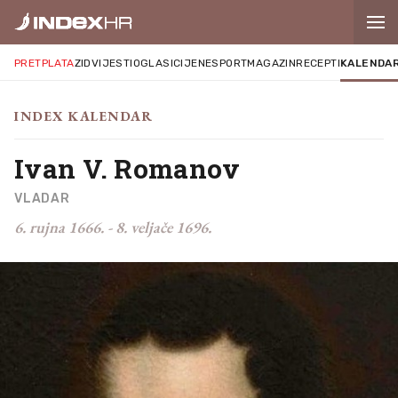
PRETPLATA
ZID
VIJESTI
OGLASI
CIJENE
SPORT
MAGAZIN
RECEPTI
KALENDA
INDEX KALENDAR
Ivan V. Romanov
VLADAR
6. rujna 1666.
-
8. veljače 1696.