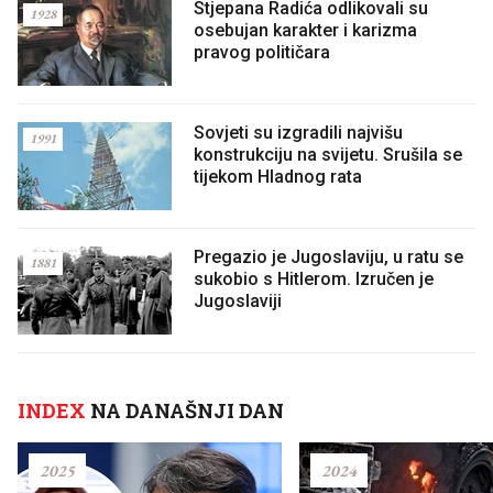
Stjepana Radića odlikovali su
1928
osebujan karakter i karizma
pravog političara
Sovjeti su izgradili najvišu
1991
konstrukciju na svijetu. Srušila se
tijekom Hladnog rata
Pregazio je Jugoslaviju, u ratu se
1881
sukobio s Hitlerom. Izručen je
Jugoslaviji
INDEX
NA DANAŠNJI DAN
2025
2024