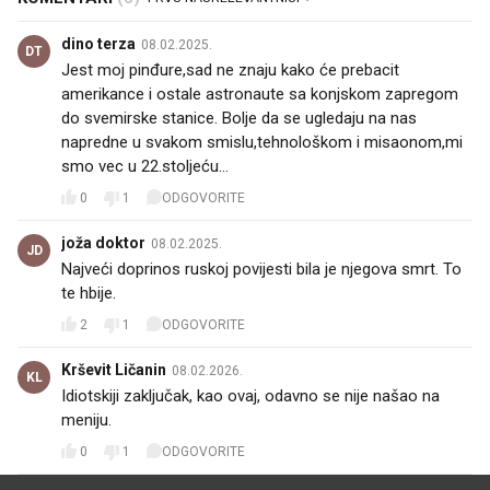
dino terza
08.02.2025.
DT
Jest moj pinđure,sad ne znaju kako će prebacit
amerikance i ostale astronaute sa konjskom zapregom
do svemirske stanice. Bolje da se ugledaju na nas
napredne u svakom smislu,tehnološkom i misaonom,mi
smo vec u 22.stoljeću…
0
1
ODGOVORITE
joža doktor
08.02.2025.
JD
Najveći doprinos ruskoj povijesti bila je njegova smrt. To
te hbije.
2
1
ODGOVORITE
Krševit Ličanin
08.02.2026.
KL
Idiotskiji zaključak, kao ovaj, odavno se nije našao na
meniju.
0
1
ODGOVORITE