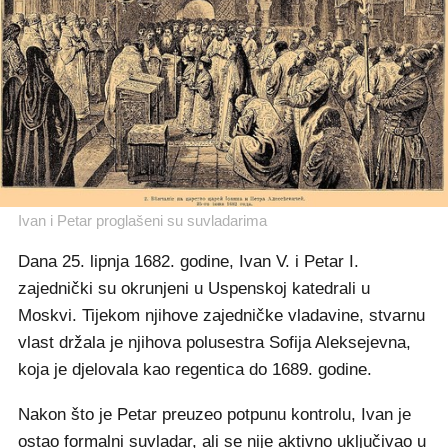
Ivan i Petar proglašeni su suvladarima
Dana 25. lipnja 1682. godine, Ivan V. i Petar I.
zajednički su okrunjeni u Uspenskoj katedrali u
Moskvi. Tijekom njihove zajedničke vladavine, stvarnu
vlast držala je njihova polusestra Sofija Aleksejevna,
koja je djelovala kao regentica do 1689. godine.
Nakon što je Petar preuzeo potpunu kontrolu, Ivan je
ostao formalni suvladar, ali se nije aktivno uključivao u