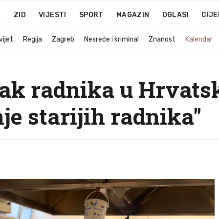
A
ZID
VIJESTI
SPORT
MAGAZIN
OGLASI
CIJE
vijet
Regija
Zagreb
Nesreće i kriminal
Znanost
Kalendar
k radnika u Hrvatsk
nje starijih radnika"