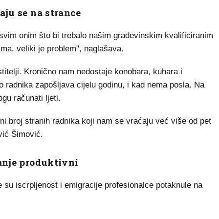
aju se na strance
vim onim što bi trebalo našim građevinskim kvalificiranim
ima, veliki je problem", naglašava.
titelji. Kronično nam nedostaje konobara, kuhara i
io radnika zapošljava cijelu godinu, i kad nema posla. Na
gu računati ljeti.
ni broj stranih radnika koji nam se vraćaju već više od pet
vić Šimović.
manje produktivni
 su iscrpljenost i emigracije profesionalce potaknule na