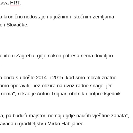
štava
HRT
.
a kronično nedostaje i u južnim i istočnim zemljama
e i Slovačke.
obito u Zagrebu, gdje nakon potresa nema dovoljno
.
 a onda su došle 2014. i 2015. kad smo morali znatno
vamo oporaviti, bez obzira na uvoz radne snage, jer
nema", rekao je Antun Trojnar, obrtnik i potpredsjednik
 pa budući majstori nemaju gdje naučiti vještine zanata",
vaca u graditeljstvu Mirko Habijanec.