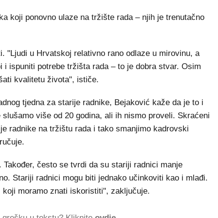
ka koji ponovno ulaze na tržište rada – njih je trenutačno
i. "Ljudi u Hrvatskoj relativno rano odlaze u mirovinu, a
i ispuniti potrebe tržišta rada – to je dobra stvar. Osim
ti kvalitetu života", ističe.
nog tjedna za starije radnike, Bejaković kaže da je to i
 slušamo više od 20 godina, ali ih nismo proveli. Skraćeni
je radnike na tržištu rada i tako smanjimo kadrovski
oručuje.
. Također, često se tvrdi da su stariji radnici manje
no. Stariji radnici mogu biti jednako učinkoviti kao i mlađi.
koji moramo znati iskoristiti", zaključuje.
ti grešku u tekstu? Kliknite
ovdje
.