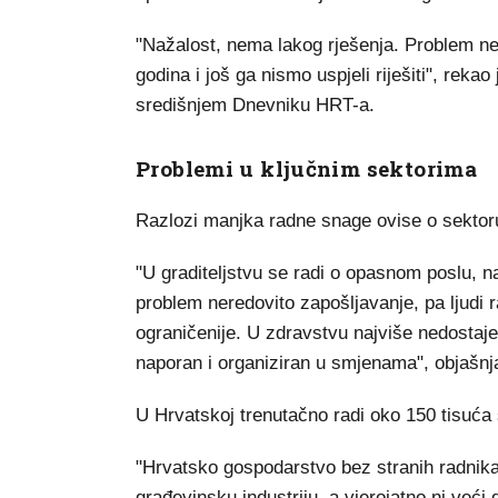
"Nažalost, nema lakog rješenja. Problem n
godina i još ga nismo uspjeli riješiti", rek
središnjem Dnevniku HRT-a.
Problemi u ključnim sektorima
Razlozi manjka radne snage ovise o sektoru
"U graditeljstvu se radi o opasnom poslu, n
problem neredovito zapošljavanje, pa ljudi
ograničenije. U zdravstvu najviše nedostaje 
naporan i organiziran u smjenama", objašnj
U Hrvatskoj trenutačno radi oko 150 tisuća 
"Hrvatsko gospodarstvo bez stranih radnika
građevinsku industriju, a vjerojatno ni veći d