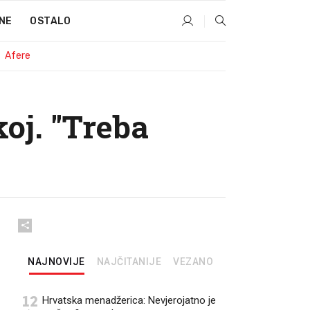
NE
OSTALO
Afere
oj. "Treba
NAJNOVIJE
NAJČITANIJE
VEZANO
12
Hrvatska menadžerica: Nevjerojatno je