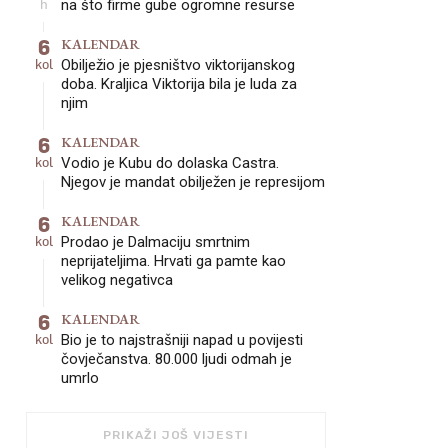
h
na što firme gube ogromne resurse
6
KALENDAR
kol
Obilježio je pjesništvo viktorijanskog
doba. Kraljica Viktorija bila je luda za
njim
6
KALENDAR
kol
Vodio je Kubu do dolaska Castra.
Njegov je mandat obilježen je represijom
6
KALENDAR
kol
Prodao je Dalmaciju smrtnim
neprijateljima. Hrvati ga pamte kao
velikog negativca
6
KALENDAR
kol
Bio je to najstrašniji napad u povijesti
čovječanstva. 80.000 ljudi odmah je
umrlo
PRIKAŽI JOŠ VIJESTI