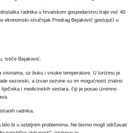
edostatka radnika u hrvatskom gospodarstvu traje već 40
ao je ekonomski stručnjak Predrag Bejaković gostujući u
, ističe Bejaković.
a visinama, uz buku i visoke temperature. U turizmu je
 rade sezonski, a izvan sezone su im mogućnosti znatno
liječnika i medicinskih sestara, čiji je posao iznimno
ava.
stranih radnika.
 bilo bi u ozbiljnim problemima. Ne bismo mogli održavati
io turističke aktivnosti", istaknuo je.