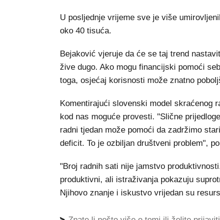
U posljednje vrijeme sve je više umirovljeni
oko 40 tisuća.
Bejaković vjeruje da će se taj trend nastavit
žive dugo. Ako mogu financijski pomoći sebi 
toga, osjećaj korisnosti može znatno poboljša
Komentirajući slovenski model skraćenog rad
kod nas moguće provesti. "Slične prijedloge
radni tjedan može pomoći da zadržimo stari
deficit. To je ozbiljan društveni problem", p
"Broj radnih sati nije jamstvo produktivnosti
produktivni, ali istraživanja pokazuju suprot
Njihovo znanje i iskustvo vrijedan su resurs 
Znate li nešto više o temi ili želite prijavi