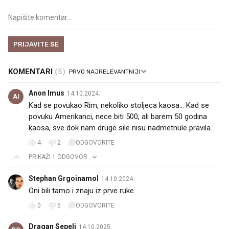
PRIJAVITE SE
KOMENTARI
(5)
Anon Imus
14.10.2024.
AI
Kad se povukao Rim, nekoliko stoljeca kaosa... Kad se
povuku Amerikanci, nece biti 500, ali barem 50 godina
kaosa, sve dok nam druge sile nisu nadmetnule pravila.
4
2
ODGOVORITE
PRIKAŽI 1 ODGOVOR
Stephan Grgoinamol
14.10.2024.
Oni bili tamo i znaju iz prve ruke
0
5
ODGOVORITE
Dragan Sepelj
14.10.2025.