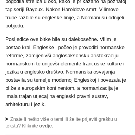
pogodila strelica u oko, kako je prikazano na poznatoj
tapiseriji Bayeux. Nakon Haroldove smrti Vilimove
trupe razbile su engleske linije, a Normani su odnijeli
pobjedu​.
Posljedice ove bitke bile su dalekosežne. Vilim je
postao kralj Engleske i počeo je provoditi normanske
reforme, zamijenivši anglosaksonsku aristokraciju
normanskom te unijevši elemente francuske kulture i
jezika u englesko društvo. Normanska osvajanja
postavila su temelje modernoj Engleskoj i povezala je
bliže s europskim kontinentom, a normanizacija je
imala trajan utjecaj na engleski pravni sustav,
arhitekturu i jezik​.
Znate li nešto više o temi ili želite prijaviti grešku u
tekstu? Kliknite
ovdje
.