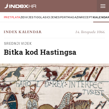
PRETPLATA
ZID
VIJESTI
OGLASI
CIJENE
SPORT
MAGAZIN
RECEPTI
KALENDA
14. listopada 1066.
INDEX KALENDAR
SREDNJI VIJEK
Bitka kod Hastingsa