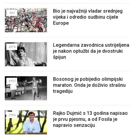
Bio je najvažniji vladar srednjeg
962
vijeka i odredio sudbinu cijele
Europe
Legendarna zavodnica ustrijeljena
1876
je nakon optužbi da je dvostruki
špijun
Bosonog je pobijedio olimpijski
1932
maraton. Onda je doživio strašnu
tragediju
Rajko Dujmić s 13 godina napisao
1954
je prvu pjesmu, a od Fosila je
napravio senzaciju