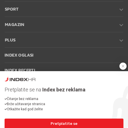
SPORT
MAGAZIN
PLUS
INDEX OGLASI
INDEX RECEPTI
INFO
Pretplatite se na
Index bez reklama
Čitanje bez reklama
Oglašavanje
Zaposli se na Indexu
Kontakt
Impressum
Uvjeti
Brže učitavanje stranica
korištenja
Postavke kolačića
Otkažite kad god želite
Pretplatite se