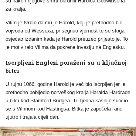
su nakon njegove smrti okrunili Harolda Godwinsona
za kralja.
Vilim je tvrdio da mu je Harold, koji je prethodno bio
vojvoda od Wessexa, prisegnuo vjernost te se stoga
osjećao izdanim kada je Harold preuzeo prijestolje. To
je motiviralo Vilima da pokrene invaziju na Englesku​.
Iscrpljeni Englezi poraženi su u ključnoj
bitci
U rujnu 1066. godine Harold je već bio iscrpljen jer je
prethodno pobijedio norveškog kralja Haralda Hardrade
u bitci kod Stamford Bridgea. Tri tjedna kasnije suočio
se s Vilimom kod Hastingsa. Bitka je započela rano
ujutro i trajala cijeli dan.