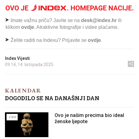
Imate važnu priču? Javite se na
desk@index.hr
ili
klikom
ovdje
. Atraktivne fotografije i videe plaćamo.
Želite raditi na Indexu? Prijavite se
ovdje
.
Index Vijesti
09:14, 14. listopada 2025.
KALENDAR
DOGODILO SE NA DANAŠNJI DAN
Ovo je našim precima bio ideal
1908
ženske ljepote