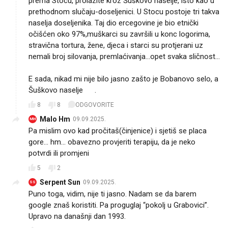
prema Stocu, prolazite kroz Šuškovo naselje, isto kao u
prethodnom slučaju-doseljenici. U Stocu postoje tri takva
naselja doseljenika. Taj dio ercegovine je bio etnički
očišćen oko 97%,muškarci su završili u konc logorima,
stravična tortura, žene, djeca i starci su protjerani uz
nemali broj silovanja, premlaćivanja...opet svaka sličnost...
E sada, nikad mi nije bilo jasno zašto je Bobanovo selo, a
Šuškovo naselje 🤔.
8
8
ODGOVORITE
Malo Hm
09.09.2025.
MH
Pa mislim ovo kad pročitaš(činjenice) i sjetiš se placa
gore... hm... obavezno provjeriti terapiju, da je neko
potvrdi ili promjeni
5
2
Serpent Sun
09.09.2025.
SS
Puno toga, vidim, nije ti jasno. Nadam se da barem
google znaš koristiti. Pa proguglaj “pokolj u Grabovici”.
Upravo na današnji dan 1993.