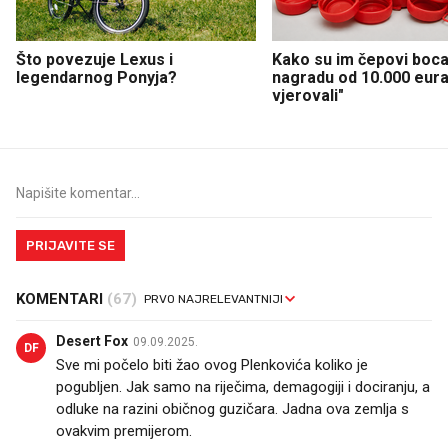
Što povezuje Lexus i
Kako su im čepovi boca 
legendarnog Ponyja?
nagradu od 10.000 eura
vjerovali"
PRIJAVITE SE
KOMENTARI
(67)
Desert Fox
09.09.2025.
DF
Sve mi počelo biti žao ovog Plenkovića koliko je
pogubljen. Jak samo na riječima, demagogiji i dociranju, a
odluke na razini običnog guzičara. Jadna ova zemlja s
ovakvim premijerom.