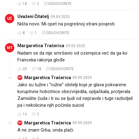
18
2
ODGOVORITE
Uvaženi Čitatelj
09.09.2025.
UČ
Ništa novo. Mi opet na pogrešnoj strani povjesti.
8
1
ODGOVORITE
Margaretica Tračerica
09.09.2025.
MT
Nadam se da nije smršavio od ozempica već da ga ko
Franceka rakonja glođe
25
18
ODGOVORITE
Margaretica Tračerica
09.09.2025.
MT
Jako su tužne i “ružne” obitelji koje je glava pokvarene
koruptivne hobotnice obezvrijedila, opljačkala, protjerala.
Zamislite čuda i ti su se ljudi od nepravde i tuge razboljeli
pa i nekolicina njih počinila suicid.
16
2
Margaretica Tračerica
09.09.2025.
MT
A ne znam Grba, onda plači