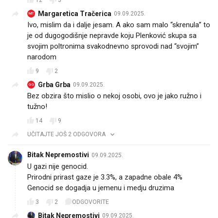
12
3
Margaretica Tračerica
09.09.2025.
MT
Ivo, mislim da i dalje jesam. A ako sam malo “skrenula” to
je od dugogodišnje nepravde koju Plenković skupa sa
svojim poltronima svakodnevno sprovodi nad “svojim”
narodom
9
2
Grba Grba
09.09.2025.
GG
Bez obzira što mislio o nekoj osobi, ovo je jako ružno i
tužno!
14
9
UČITAJTE JOŠ 2 ODGOVORA
Bitak Nepremostivi
09.09.2025.
U gazi nije genocid.
Prirodni prirast gaze je 3.3%, a zapadne obale 4%
Genocid se dogadja u jemenu i medju druzima
3
2
ODGOVORITE
Bitak Nepremostivi
09.09.2025.