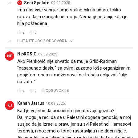
Seni Spalato
09.09.2025.
SS
Ima nas više vani jer smo stalno bili na udaru, toliko
ratova da ih izbrojati ne mogu. Nema generacije koja je
bila pošteđena.
2
0
UČITAJTE JOŠ 2 ODGOVORA
N pROSIC
09.09.2025.
NP
Ako Plenković nije shvatio da mu je Grlić-Radman
"nasapunao dasku" sa ovim izuzetno loše organiziranim
posjetom onda ni možemovci ne trebaju dolijevati "ulje
na vatru"
2
0
ODGOVORITE
Kanan Jarrus
10.09.2025.
KJ
Kad je vrijeme da pocnemo gledat svoju guzicu?
Da, mogu ja reci da se u Palestini dogada genocid, a moj
susjed da je Izrael u pravu jer su svi Palestinci Hamasovi
teroristi, i mozemo o tome raspravljati i ne doci nigdje.
Ali ugostiti izraelskog ministra isti dan kada Izrael napada