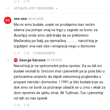
1
0
UČITAJTE JOŠ 7 ODGOVORA
ovo ono
09.09.2025.
OO
Ma mi smo budale, uvijek se prodajemo kao većim
silama (na primjer onaj na trgu u zagrebi se borio za
Ausrtiju) onda smo ubili kralja da se priklonimo
Mađarskoj pa Italij, pa njemačkoj .............. narod koji je
izgubljen. ima naš više i emigraciji nego u domovini
7
5
ODGOVORITE
George Gerome
09.09.2025.
GG
Narod koji je na vjetrometini jedva opstao. Da su bili svi
budale nestali bi. Srećom ima i pametnih pa je pola bilo u
partizanima umjesto da slijedi veleumnog poglavnika u
propast naroda i domovine. I 1991 je bilo budala koje su
dok smo se borili za priznanje oblačili se u crno i vikali za
dom spremni da sjebu stvar. Ali Tuđman, Tus i pametniji
od njih su nas spasili.
3
0