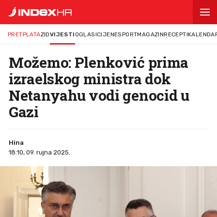
PRETPLATA
ZID
VIJESTI
OGLASI
CIJENE
SPORT
MAGAZIN
RECEPTI
KALENDA
Možemo: Plenković prima
izraelskog ministra dok
Netanyahu vodi genocid u
Gazi
Hina
18:10, 09. rujna 2025.