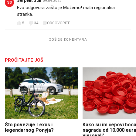
Serpent Sun
09.09.2025.
SS
Evo odgovora zašto je Možemo! mala regionalna
stranka.
5
34
ODGOVORITE
JOŠ 25 KOMENTARA
PROČITAJTE JOŠ
Što povezuje Lexus i
Kako su im čepovi boca 
legendarnog Ponyja?
nagradu od 10.000 eura
vjerovali"