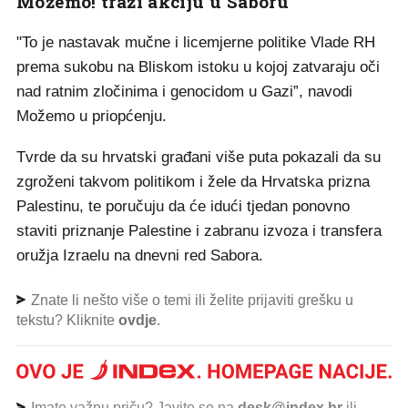
Možemo! traži akciju u Saboru
"To je nastavak mučne i licemjerne politike Vlade RH
prema sukobu na Bliskom istoku u kojoj zatvaraju oči
nad ratnim zločinima i genocidom u Gazi”, navodi
Možemo u priopćenju.
Tvrde da su hrvatski građani više puta pokazali da su
zgroženi takvom politikom i žele da Hrvatska prizna
Palestinu, te poručuju da će idući tjedan ponovno
staviti priznanje Palestine i zabranu izvoza i transfera
oružja Izraelu na dnevni red Sabora.
Znate li nešto više o temi ili želite prijaviti grešku u
tekstu? Kliknite
ovdje
.
Imate važnu priču? Javite se na
desk@index.hr
ili