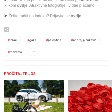
klikom
ovdje
. Atraktivne fotografije i videe plaćamo.
Želite raditi na Indexu? Prijavite se
ovdje
.
#
izrael
#
gaza
#
palestina
#
andrej plenković
#
možemo
PROČITAJTE JOŠ