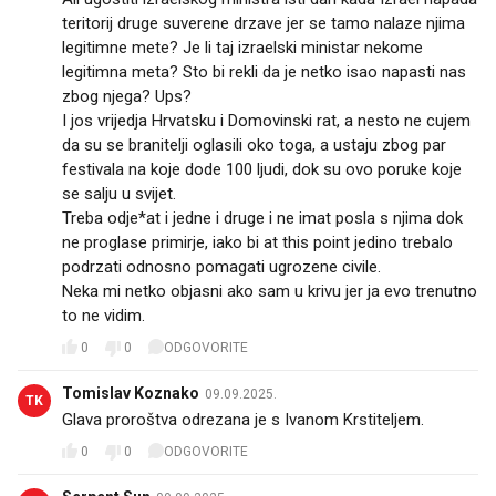
teritorij druge suverene drzave jer se tamo nalaze njima
legitimne mete? Je li taj izraelski ministar nekome
legitimna meta? Sto bi rekli da je netko isao napasti nas
zbog njega? Ups?
I jos vrijedja Hrvatsku i Domovinski rat, a nesto ne cujem
da su se branitelji oglasili oko toga, a ustaju zbog par
festivala na koje dode 100 ljudi, dok su ovo poruke koje
se salju u svijet.
Treba odje*at i jedne i druge i ne imat posla s njima dok
ne proglase primirje, iako bi at this point jedino trebalo
podrzati odnosno pomagati ugrozene civile.
Neka mi netko objasni ako sam u krivu jer ja evo trenutno
to ne vidim.
0
0
ODGOVORITE
Tomislav Koznako
09.09.2025.
TK
Glava proroštva odrezana je s Ivanom Krstiteljem.
0
0
ODGOVORITE