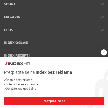
SPORT
MAGAZIN
PLUS
INDEX OGLASI
INDEX RECEPTI
INFO
Pretplatite se na
Index bez reklama
Čitanje bez reklama
Oglašavanje
Zaposli se na Indexu
Kontakt
Impressum
Uvjeti
Brže učitavanje stranica
korištenja
Postavke kolačića
Otkažite kad god želite
Pretplatite se
© 2026 Index