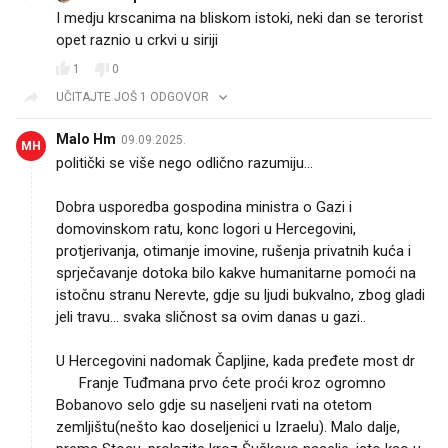
I medju krscanima na bliskom istoki, neki dan se terorist
opet raznio u crkvi u siriji
1
0
UČITAJTE JOŠ 1 ODGOVOR
Malo Hm
09.09.2025.
MH
politički se više nego odlično razumiju...
Dobra usporedba gospodina ministra o Gazi i
domovinskom ratu, konc logori u Hercegovini,
protjerivanja, otimanje imovine, rušenja privatnih kuća i
sprječavanje dotoka bilo kakve humanitarne pomoći na
istočnu stranu Nerevte, gdje su ljudi bukvalno, zbog gladi
jeli travu... svaka sličnost sa ovim danas u gazi..
U Hercegovini nadomak Čapljine, kada pređete most dr
😄 Franje Tuđmana prvo ćete proći kroz ogromno
Bobanovo selo gdje su naseljeni rvati na otetom
zemljištu(nešto kao doseljenici u Izraelu). Malo dalje,