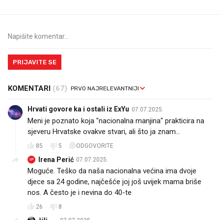
PRIJAVITE SE
KOMENTARI
(67)
Hrvati govore ka i ostali iz ExYu
07.07.2025.
Meni je poznato koja "nacionalna manjina" prakticira na
sjeveru Hrvatske ovakve stvari, ali što ja znam...
85
5
ODGOVORITE
Irena Perić
07.07.2025.
IP
Moguće. Teško da naša nacionalna većina ima dvoje
djece sa 24 godine, najčešće joj još uvijek mama briše
nos. A često je i nevina do 40-te
26
8