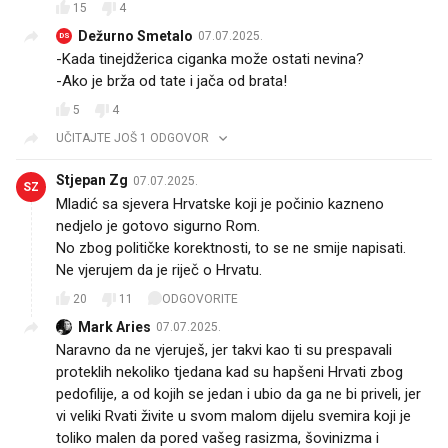
15
4
Dežurno Smetalo
07.07.2025.
DS
-Kada tinejdžerica ciganka može ostati nevina?
-Ako je brža od tate i jača od brata!
5
4
UČITAJTE JOŠ 1 ODGOVOR
Stjepan Zg
07.07.2025.
SZ
Mladić sa sjevera Hrvatske koji je počinio kazneno
nedjelo je gotovo sigurno Rom.
No zbog političke korektnosti, to se ne smije napisati.
Ne vjerujem da je riječ o Hrvatu.
20
11
ODGOVORITE
Mark Aries
07.07.2025.
Naravno da ne vjeruješ, jer takvi kao ti su prespavali
proteklih nekoliko tjedana kad su hapšeni Hrvati zbog
pedofilije, a od kojih se jedan i ubio da ga ne bi priveli, jer
vi veliki Rvati živite u svom malom dijelu svemira koji je
toliko malen da pored vašeg rasizma, šovinizma i