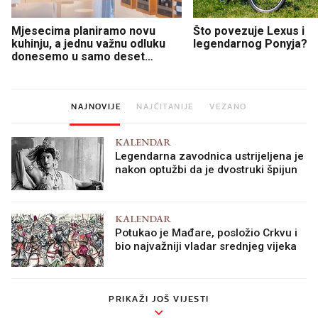
Mjesecima planiramo novu
Što povezuje Lexus i
kuhinju, a jednu važnu odluku
legendarnog Ponyja?
donesemo u samo deset
minuta
NAJNOVIJE
NAJČITANIJE
VEZANO
KALENDAR
Legendarna zavodnica ustrijeljena je
nakon optužbi da je dvostruki špijun
KALENDAR
Potukao je Mađare, posložio Crkvu i
bio najvažniji vladar srednjeg vijeka
PRIKAŽI JOŠ VIJESTI