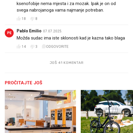
ksenofobije nema mjesta i za mozak. Ipak je on od
svega nabrojanoga vama najmanje potreban.
18
8
Pablo Emilio
07.07.2025.
PE
Možda sudac ima iste sklonosti kad je kazna tako blaga
14
3
ODGOVORITE
JOŠ 41 KOMENTAR
PROČITAJTE JOŠ