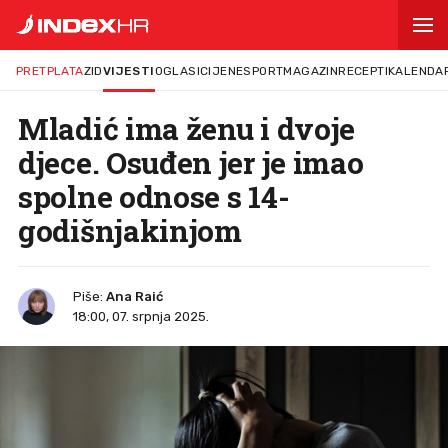
PRETPLATA
ZID
VIJESTI
OGLASI
CIJENE
SPORT
MAGAZIN
RECEPTI
KALENDA
Mladić ima ženu i dvoje
djece. Osuđen jer je imao
spolne odnose s 14-
godišnjakinjom
Piše:
Ana Raić
18:00, 07. srpnja 2025.