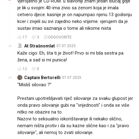
vjerojatno je CD-ROM. u slavoniji znam jedan slucaj gdje
je lik u svojim 40-ima zivio sa zenom koja je imala
cetvero djece. kasnije je on napumpao njenu 13 godisnju
kcer i zivjeli su svi zajedno neko vrijeme. vjerujem da je
sustav imao saznanja o tome ali nikome nista
17
3
ODGOVORITE
At Strašnomlat
07.07.2025.
Kaže cigo: Eh, šta ti je život! Prvo si mi bila sestra pa
žena, a sad si mi punica!
12
0
Captain Bertorelli
07.07.2025.
"Misliš silovao ?"
Prestani upotrebljavati riječ silovanje za svaku glupost jer
onda pravo silovanje gubi na "vrijednosti" i onda se više
nitko ne obazire na to.
Nazovi to seksualno iskorištavanje ili nekako slično,
nemam ništa protiv i da su kazne slične kao i za "pravo
silovanje", ali nemoj to zvati silovanje.