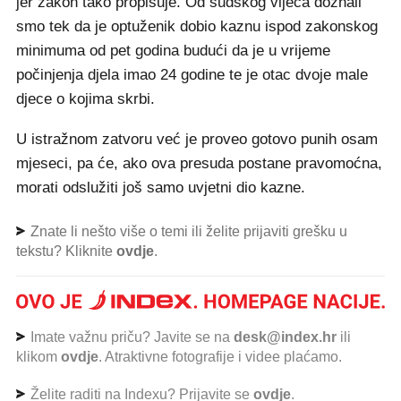
jer zakon tako propisuje. Od sudskog vijeća doznali
smo tek da je optuženik dobio kaznu ispod zakonskog
minimuma od pet godina budući da je u vrijeme
počinjenja djela imao 24 godine te je otac dvoje male
djece o kojima skrbi.
U istražnom zatvoru već je proveo gotovo punih osam
mjeseci, pa će, ako ova presuda postane pravomoćna,
morati odslužiti još samo uvjetni dio kazne.
Znate li nešto više o temi ili želite prijaviti grešku u
tekstu? Kliknite
ovdje
.
Imate važnu priču? Javite se na
desk@index.hr
ili
klikom
ovdje
. Atraktivne fotografije i videe plaćamo.
Želite raditi na Indexu? Prijavite se
ovdje
.