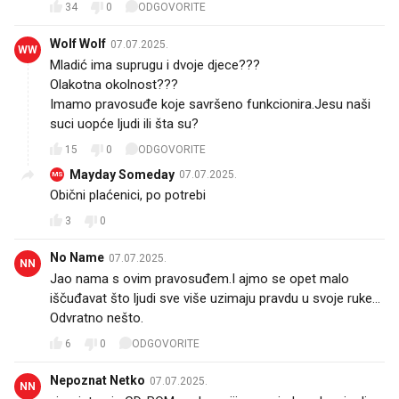
34
0
ODGOVORITE
Wolf Wolf
07.07.2025.
WW
Mladić ima suprugu i dvoje djece???
Olakotna okolnost???
Imamo pravosuđe koje savršeno funkcionira.Jesu naši
suci uopće ljudi ili šta su?
15
0
ODGOVORITE
Mayday Someday
07.07.2025.
MS
Obični plaćenici, po potrebi
3
0
No Name
07.07.2025.
NN
Jao nama s ovim pravosuđem.I ajmo se opet malo
iščuđavat što ljudi sve više uzimaju pravdu u svoje ruke...
Odvratno nešto.
6
0
ODGOVORITE
Nepoznat Netko
07.07.2025.
NN