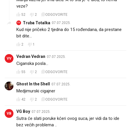
veze?
52
2
ODGOVORITE
Truba Totalka
07.07.2025.
TT
Kud nije pričeko 2 tjedna do 15 rođendana, da prestane
bit dite...
2
1
Vedran Vedran
07.07.2025.
VV
Ciganska posla…
55
2
ODGOVORITE
Ghost In the Shell
07.07.2025.
Medjimurski cigajner
42
2
ODGOVORITE
VG Boy
07.07.2025.
VB
Sutra će slati poruke kćeri ovog suca, jer vidi da to ide
bez većih problema ..