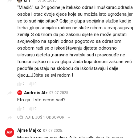
čili 🌶️
07.07.2025.
"Mladić" sa 24 godine je itekako odrasli muškarac,odrasla
osoba i otac dvoje djece koje su možda isto ugrožena jer
se to sud nije pitao? Gdje je glupa socijalna služba kad je
treba ,glupi socijalni radnici ne služe ničem u ovoj sugavoj
zemlji. S obzirom da po zakonu dijete ne može pristati
svojevoljno na spolni odnos pogotovo sa odraslom
osobom radi se o iskorištavanju djeteta odnosno
silovanju djeteta ,naravno hrvatski sud i pravosuđe ne
funcionira,kao ni ova glupa vlada koja donosi zakone već
pedofile pustaju na slobodu da iskoristavaju i dalje
djecu...J3bite se svi redom !
2
0
Androis Alz
07.07.2025.
AA
Eto ga. I sto cemo sad?
2
0
UČITAJTE JOŠ 1 ODGOVOR
Ajme Majko
07.07.2025.
AM
Manja kazna jer ima dicu. A to sta je*e dicu, to nema