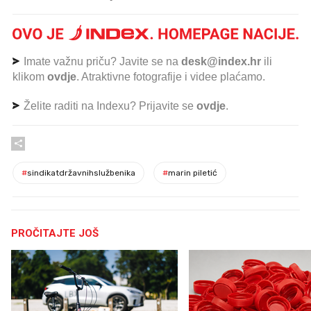
Imate važnu priču? Javite se na
desk@index.hr
ili
klikom
ovdje
. Atraktivne fotografije i videe plaćamo.
Želite raditi na Indexu? Prijavite se
ovdje
.
#
sindikatdržavnihslužbenika
#
marin piletić
PROČITAJTE JOŠ