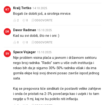
Kralj Tvrtko
14.10.2025.
KT
Bogati će dobiti još, a sirotinja mrvice.
2
0
ODGOVORITE
Davor Radman
15.10.2025.
DR
Kad su svi dobili, što ne i oni :)
0
0
ODGOVORITE
Space Vojager
15.10.2025.
SV
Nije problem visina plaća u javnom i državnom sektoru
nego broj radnika. "Radio" sam u više ovih institucija i
rekao bih da je sigurno 30%-50% radnika višak i da ima
gomila ekipe koji svoj dnevni posao završe ispod jednog
sata.
Kaj se pregovora tiće sindikati će postaviti velike zahtjeve
i onda će pristati na 2-3% povečanja kao i uvijek i to tam
negdje u 9 mj. kaj ne bu pokrilo niti inflaciju.