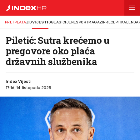
PRETPLATA
ZID
VIJESTI
OGLASI
CIJENE
SPORT
MAGAZIN
RECEPTI
KALENDA
Piletić: Sutra krećemo u
pregovore oko plaća
državnih službenika
Index Vijesti
17:16, 14. listopada 2025.