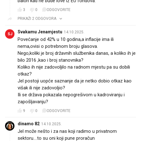
balon kad ne bude love iz EU fondova.
3
0
ODGOVORITE
PRIKAŽI 2 ODGOVORA
Svakamu Jenamjestu
14.10.2025.
SJ
Povećanje od 42% u 10 godina,a inflacije ima ili
nema,ovisi o potrebnom broju glasova.
Nego,koliki je broj državnih službenika danas, a koliko ih je
bilo 2016 ,kao i broj stanovnika?
Koliko ih nije zadovoljilo na radnom mjestu pa su dobili
otkaz?
Jel postoji uopće saznanje da je netko dobio otkaz kao
višak ili nije zadovoljio?
Ili se država pokazala nepogrešivom u kadroviranju i
zapošljavanju?
9
0
ODGOVORITE
dinamo 82
14.10.2025.
Jel može nešto i za nas koji radimo u privatnom
sektoru....to su oni koji pune proračun