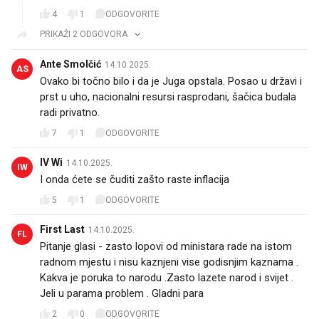
4
1
ODGOVORITE
PRIKAŽI 2 ODGOVORA
Ante Smolčić
14.10.2025.
AS
Ovako bi točno bilo i da je Juga opstala. Posao u državi i
prst u uho, nacionalni resursi rasprodani, šačica budala
radi privatno.
7
1
ODGOVORITE
IV Wi
14.10.2025.
IW
I onda ćete se čuditi zašto raste inflacija 🙈
5
1
ODGOVORITE
First Last
14.10.2025.
FL
Pitanje glasi - zasto lopovi od ministara rade na istom
radnom mjestu i nisu kaznjeni vise godisnjim kaznama .
Kakva je poruka to narodu .Zasto lazete narod i svijet .
Jeli u parama problem . Gladni para
2
0
ODGOVORITE