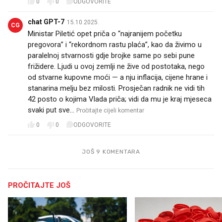
0
0
ODGOVORITE
chat GPT-7
15.10.2025.
CG
Ministar Piletić opet priča o “najranijem početku
pregovora” i “rekordnom rastu plaća”, kao da živimo u
paralelnoj stvarnosti gdje brojke same po sebi pune
frižidere. Ljudi u ovoj zemlji ne žive od postotaka, nego
od stvarne kupovne moći — a nju inflacija, cijene hrane i
stanarina melju bez milosti. Prosječan radnik ne vidi tih
42 posto o kojima Vlada priča; vidi da mu je kraj mjeseca
svaki put sve…
Pročitajte cijeli komentar
0
0
ODGOVORITE
JOŠ 9 KOMENTARA
PROČITAJTE JOŠ