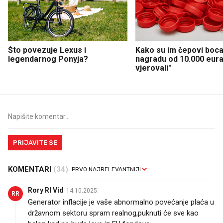
Što povezuje Lexus i
Kako su im čepovi boca 
legendarnog Ponyja?
nagradu od 10.000 eura
vjerovali"
PRIJAVITE SE
KOMENTARI
(34)
Rory RI Vid
14.10.2025.
RR
Generator inflacije je vaše abnormalno povećanje plaća u
državnom sektoru spram realnog,puknuti će sve kao