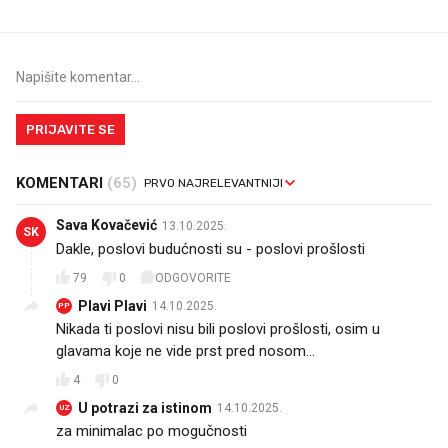
PRIJAVITE SE
KOMENTARI
(65)
Sava Kovačević
13.10.2025.
SK
Dakle, poslovi budućnosti su - poslovi prošlosti
79
0
ODGOVORITE
Plavi Plavi
14.10.2025.
PP
Nikada ti poslovi nisu bili poslovi prošlosti, osim u
glavama koje ne vide prst pred nosom...
4
0
U potrazi za istinom
14.10.2025.
UZ
za minimalac po mogučnosti