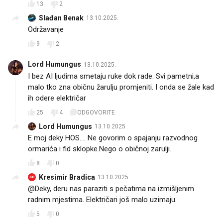
13
2
Slađan Benak
13.10.2025.
Održavanje
9
2
Lord Humungus
13.10.2025.
I bez AI ljudima smetaju ruke dok rade. Svi pametni,a
malo tko zna običnu žarulju promjeniti. I onda se žale kad
ih odere električar
25
4
ODGOVORITE
Lord Humungus
13.10.2025.
E moj deky HOS.... Ne govorim o spajanju razvodnog
ormarića i fid sklopke.Nego o običnoj zarulji.
8
0
Kresimir Bradica
13.10.2025.
KB
@Deky, deru nas paraziti s pečatima na izmišljenim
radnim mjestima. Električari još malo uzimaju.
5
0