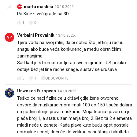
marta maslina
13.10.2025.
MM
Pa Kinezi već grade sa 3D.
1
0
Verbalni Provalnik
13.10.2025.
VP
Tjera vodu na svoj mlin, da bi dobio što jeftiniju radnu
snagu ako bude veća konkurencija među obrtničkim
zanimanjima.
Sad kad je šTrumpf rastjerao sve migrante i US polako
ostaje bez jeftine radne snage, sustav se urušava.
5
1
ODGOVORITE
Unwoken European
14.10.2025.
Teško će naći fizikalce u državi gdje žene otvoreno
govore da muškarac mora imati 100 do 150 tisuća dolara
na godinu ili nije pravi muškarac. Moja teorija govori da je
plaća broj 1, a status zanimanja broj 2. Bez ta 2 elementa
mladi neće u zanate. Kada plave kute budu opet postale
normalne i cool, doći će do velikog napuštanja fakulteta.