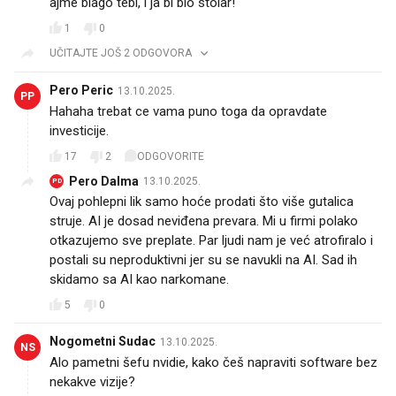
ajme blago tebi, i ja bi bio stolar!
1
0
UČITAJTE JOŠ 2 ODGOVORA
Pero Peric
13.10.2025.
PP
Hahaha trebat ce vama puno toga da opravdate
investicije.
17
2
ODGOVORITE
Pero Dalma
13.10.2025.
PD
Ovaj pohlepni lik samo hoće prodati što više gutalica
struje. AI je dosad neviđena prevara. Mi u firmi polako
otkazujemo sve preplate. Par ljudi nam je već atrofiralo i
postali su neproduktivni jer su se navukli na AI. Sad ih
skidamo sa AI kao narkomane.
5
0
Nogometni Sudac
13.10.2025.
NS
Alo pametni šefu nvidie, kako češ napraviti software bez
nekakve vizije?