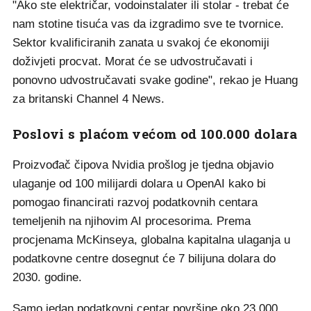
"Ako ste električar, vodoinstalater ili stolar - trebat će
nam stotine tisuća vas da izgradimo sve te tvornice.
Sektor kvalificiranih zanata u svakoj će ekonomiji
doživjeti procvat. Morat će se udvostručavati i
ponovno udvostručavati svake godine", rekao je Huang
za britanski Channel 4 News.
Poslovi s plaćom većom od 100.000 dolara
Proizvođač čipova Nvidia prošlog je tjedna objavio
ulaganje od 100 milijardi dolara u OpenAI kako bi
pomogao financirati razvoj podatkovnih centara
temeljenih na njihovim AI procesorima. Prema
procjenama McKinseya, globalna kapitalna ulaganja u
podatkovne centre dosegnut će 7 bilijuna dolara do
2030. godine.
Samo jedan podatkovni centar površine oko 23.000