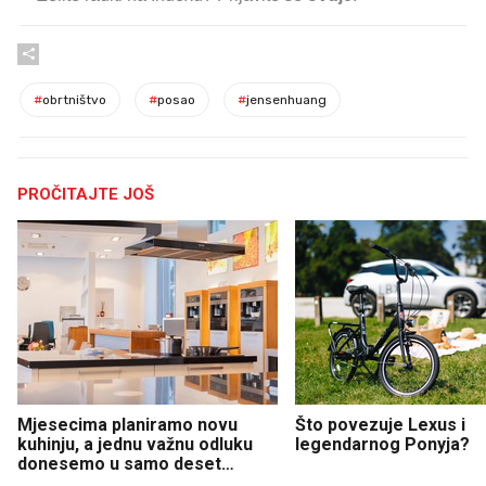
#
obrtništvo
#
posao
#
jensenhuang
PROČITAJTE JOŠ
Mjesecima planiramo novu
Što povezuje Lexus i
kuhinju, a jednu važnu odluku
legendarnog Ponyja?
donesemo u samo deset
minuta