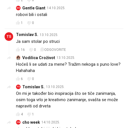
2
0
Gentle Giant
14.10.2025.
GG
robovi bili i ostali
1
0
Tomislav S.
13.10.2025.
TS
Ja sam stolar po struci
16
0
ODGOVORITE
Vodilica Croživot
13.10.2025.
Hoćeš li se udati za mene? Tražim nekoga s puno love?
Hahahaha
6
0
Tomislav S.
13.10.2025.
TS
On mi je također bio inspiracija što se tiče zanimanja,
osim toga vrlo je kreativno zanimanje, svašta se može
napraviti od drveta
4
1
cho week
14.10.2025.
CW