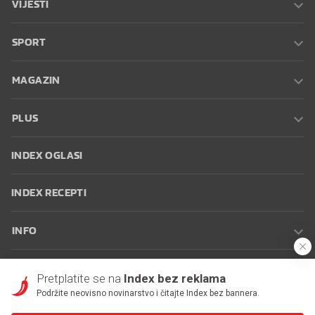
VIJESTI
SPORT
MAGAZIN
PLUS
INDEX OGLASI
INDEX RECEPTI
INFO
Oglašavanje
Zaposli se na Indexu
Kontakt
Impressum
Uvjeti
Pretplatite se na
Index bez reklama
korištenja
Postavke kolačića
Podržite neovisno novinarstvo i čitajte Index bez bannera.