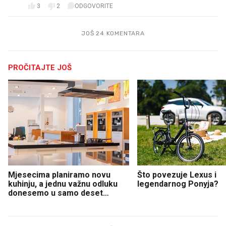
3
2
ODGOVORITE
JOŠ 24 KOMENTARA
PROČITAJTE JOŠ
Mjesecima planiramo novu
Što povezuje Lexus i
kuhinju, a jednu važnu odluku
legendarnog Ponyja?
donesemo u samo deset
minuta