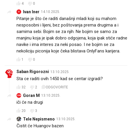
4
0
Ivan Iner
14.10.2025.
II
Pitanje je što će raditi današnji mladi koji su mahom
nesposobni i lijeni, bez poštovanja prema drugima a i
samima sebi. Bojim se za njih. Ne bojim se samo za
manjinu koja je ipak dobro odgojena, koja ipak stiće radne
navike i ima interes za neki posao. I ne bojim se za
nekoliciju piconija koje čeka blistava OnlyFans karijera.
1
0
Saban Rigorozni
13.10.2025.
Sta ce raditi ovih 1450 kad se centar izgradi?
32
2
ODGOVORITE
Goran M
13.10.2025.
GM
iči će na drugi
20
3
Tele Nepismeno
13.10.2025.
Čistit će Huangov bazen