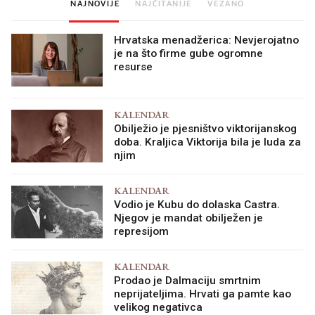
NAJNOVIJE
NAJČITANIJE
VEZANO
Hrvatska menadžerica: Nevjerojatno
je na što firme gube ogromne
resurse
KALENDAR
Obilježio je pjesništvo viktorijanskog
doba. Kraljica Viktorija bila je luda za
njim
KALENDAR
Vodio je Kubu do dolaska Castra.
Njegov je mandat obilježen je
represijom
KALENDAR
Prodao je Dalmaciju smrtnim
neprijateljima. Hrvati ga pamte kao
velikog negativca