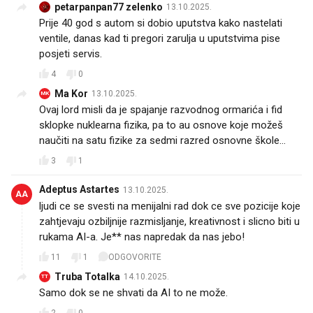
petarpanpan77 zelenko
13.10.2025.
Prije 40 god s autom si dobio uputstva kako nastelati
ventile, danas kad ti pregori zarulja u uputstvima pise
posjeti servis.
4
0
Ma Kor
13.10.2025.
MK
Ovaj lord misli da je spajanje razvodnog ormarića i fid
sklopke nuklearna fizika, pa to au osnove koje možeš
naučiti na satu fizike za sedmi razred osnovne škole…
3
1
Adeptus Astartes
13.10.2025.
AA
ljudi ce se svesti na menijalni rad dok ce sve pozicije koje
zahtjevaju ozbiljnije razmisljanje, kreativnost i slicno biti u
rukama AI-a. Je** nas napredak da nas jebo!
11
1
ODGOVORITE
Truba Totalka
14.10.2025.
TT
Samo dok se ne shvati da AI to ne može.