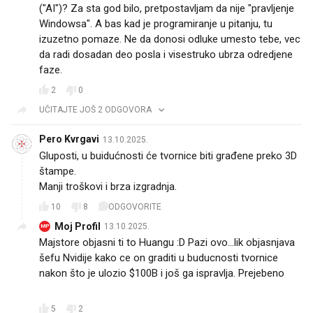
("AI")? Za sta god bilo, pretpostavljam da nije "pravljenje
Windowsa". A bas kad je programiranje u pitanju, tu
izuzetno pomaze. Ne da donosi odluke umesto tebe, vec
da radi dosadan deo posla i visestruko ubrza odredjene
faze.
2
0
UČITAJTE JOŠ 2 ODGOVORA
Pero Kvrgavi
13.10.2025.
Gluposti, u buidućnosti će tvornice biti građene preko 3D
štampe.
Manji troškovi i brza izgradnja.
10
8
ODGOVORITE
Moj Profil
13.10.2025.
MP
Majstore objasni ti to Huangu :D Pazi ovo...lik objasnjava
šefu Nvidije kako ce on graditi u buducnosti tvornice
nakon što je ulozio $100B i još ga ispravlja. Prejebeno 🤣
🤣
5
2