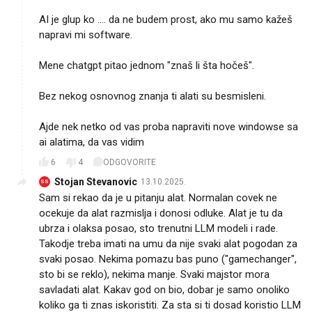
AI je glup ko .... da ne budem prost, ako mu samo kažeš
napravi mi software.
Mene chatgpt pitao jednom "znaš li šta hočeš".
Bez nekog osnovnog znanja ti alati su besmisleni.
Ajde nek netko od vas proba napraviti nove windowse sa
ai alatima, da vas vidim
6
4
ODGOVORITE
Stojan Stevanovic
13.10.2025.
SS
Sam si rekao da je u pitanju alat. Normalan covek ne
ocekuje da alat razmislja i donosi odluke. Alat je tu da
ubrza i olaksa posao, sto trenutni LLM modeli i rade.
Takodje treba imati na umu da nije svaki alat pogodan za
svaki posao. Nekima pomazu bas puno ("gamechanger",
sto bi se reklo), nekima manje. Svaki majstor mora
savladati alat. Kakav god on bio, dobar je samo onoliko
koliko ga ti znas iskoristiti. Za sta si ti dosad koristio LLM