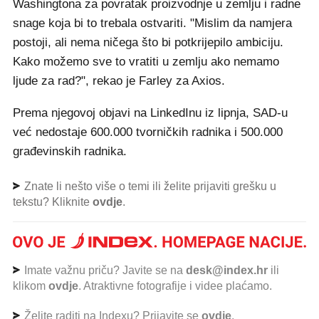
Washingtona za povratak proizvodnje u zemlju i radne
snage koja bi to trebala ostvariti. "Mislim da namjera
postoji, ali nema ničega što bi potkrijepilo ambiciju.
Kako možemo sve to vratiti u zemlju ako nemamo
ljude za rad?", rekao je Farley za Axios.
Prema njegovoj objavi na LinkedInu iz lipnja, SAD-u
već nedostaje 600.000 tvorničkih radnika i 500.000
građevinskih radnika.
Znate li nešto više o temi ili želite prijaviti grešku u
tekstu? Kliknite
ovdje
.
Imate važnu priču? Javite se na
desk@index.hr
ili
klikom
ovdje
. Atraktivne fotografije i videe plaćamo.
Želite raditi na Indexu? Prijavite se
ovdje
.