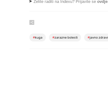
Želite raditi na Indexu? Prijavite se
ovdje
#
kuga
#
zarazne bolesti
#
javno zdrav