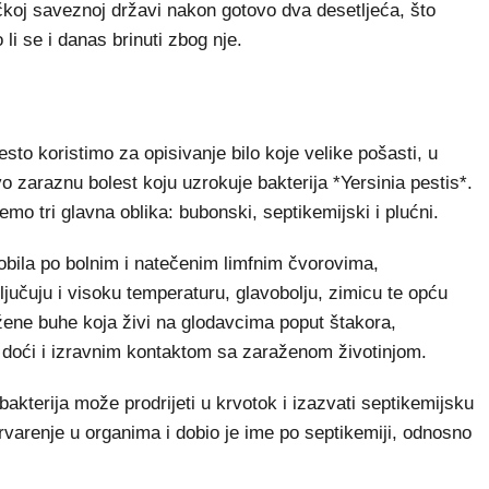
koj saveznoj državi nakon gotovo dva desetljeća, što
 li se i danas brinuti zbog nje.
to koristimo za opisivanje bilo koje velike pošasti, u
 zaraznu bolest koju uzrokuje bakterija *Yersinia pestis*.
mo tri glavna oblika: bubonski, septikemijski i plućni.
obila po bolnim i natečenim limfnim čvorovima,
jučuju i visoku temperaturu, glavobolju, zimicu te opću
ene buhe koja živi na glodavcima poput štakora,
e doći i izravnim kontaktom sa zaraženom životinjom.
akterija može prodrijeti u krvotok i izazvati septikemijsku
rvarenje u organima i dobio je ime po septikemiji, odnosno