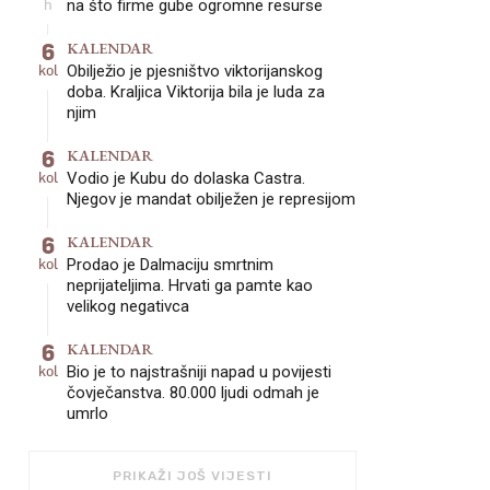
h
na što firme gube ogromne resurse
6
KALENDAR
kol
Obilježio je pjesništvo viktorijanskog
doba. Kraljica Viktorija bila je luda za
njim
6
KALENDAR
kol
Vodio je Kubu do dolaska Castra.
Njegov je mandat obilježen je represijom
6
KALENDAR
kol
Prodao je Dalmaciju smrtnim
neprijateljima. Hrvati ga pamte kao
velikog negativca
6
KALENDAR
kol
Bio je to najstrašniji napad u povijesti
čovječanstva. 80.000 ljudi odmah je
umrlo
PRIKAŽI JOŠ VIJESTI