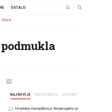
NE
OSTALO
Afere
a podmukla
NAJNOVIJE
NAJČITANIJE
VEZANO
12
Hrvatska menadžerica: Nevjerojatno je