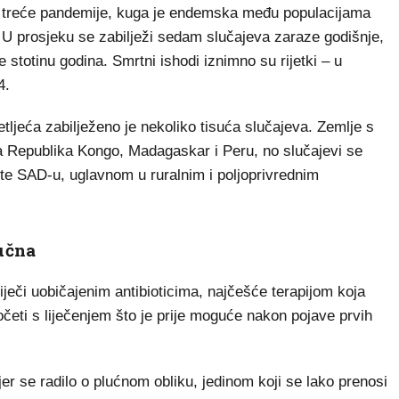
om treće pandemije, kuga je endemska među populacijama
 U prosjeku se zabilježi sedam slučajeva zaraze godišnje,
e stotinu godina. Smrtni ishodi iznimno su rijetki – u
4.
etljeća zabilježeno je nekoliko tisuća slučajeva. Zemlje s
 Republika Kongo, Madagaskar i Peru, no slučajevi se
ji te SAD-u, uglavnom u ruralnim i poljoprivrednim
jučna
iječi uobičajenim antibioticima, najčešće terapijom koja
očeti s liječenjem što je prije moguće nakon pojave prvih
jer se radilo o plućnom obliku, jedinom koji se lako prenosi