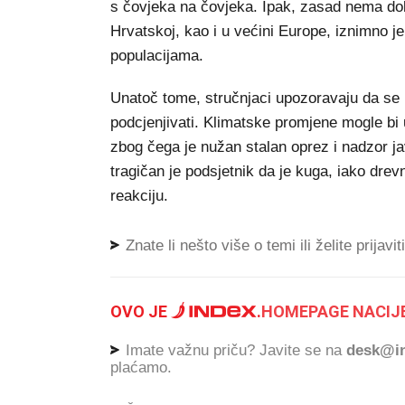
s čovjeka na čovjeka. Ipak, zasad nema dok
Hrvatskoj, kao i u većini Europe, iznimno je 
populacijama.
Unatoč tome, stručnjaci upozoravaju da se 
podcjenjivati. Klimatske promjene mogle bi u
zbog čega je nužan stalan oprez i nadzor ja
tragičan je podsjetnik da je kuga, iako drevn
reakciju.
Znate li nešto više o temi ili želite prijavi
OVO JE
.
HOMEPAGE NACIJE
Imate važnu priču? Javite se na
desk@in
plaćamo.