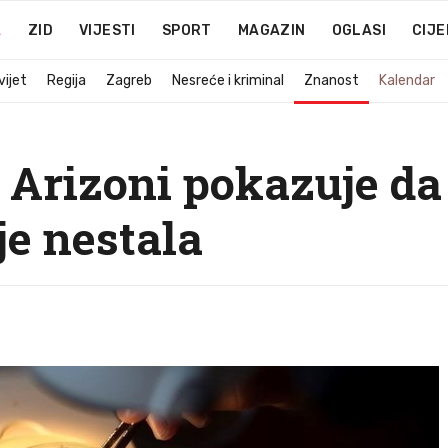
A
ZID
VIJESTI
SPORT
MAGAZIN
OGLASI
CIJE
vijet
Regija
Zagreb
Nesreće i kriminal
Znanost
Kalendar
 Arizoni pokazuje d
je nestala