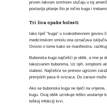
prvom takvom smrtnom slučaju u toj američ
postavlja pitanje što je točno kuga i trebamo
Tri lica opake bolesti
Iako riječ "kuga" u svakodnevnom govoru čes
medicinskom smislu ona označava isključivo
Ovisno o tome kako se manifestira, razlikuje
Bubonska kuga najčešći je oblik, a ime je d
takozvanim bubonima. Uz njih, simptomi ukl
slabost. Najčešće se prenosi ugrizom zaraž
prerijskih pasa ili svizaca. Do zaraze mož
Ako se bubonska kuga ne liječi na vrijeme, b
kugu. Ovaj oblik uzrokuje teško unutarnje k
teškoj infekciji krvi.