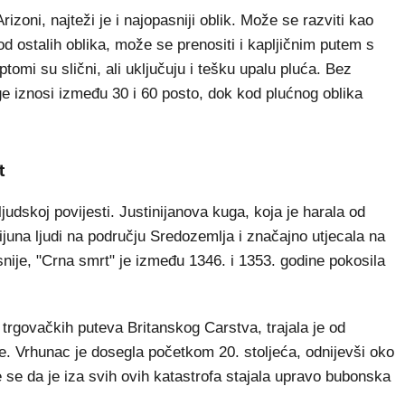
izoni, najteži je i najopasniji oblik. Može se razviti kao
d ostalih oblika, može se prenositi i kapljičnim putem s
mi su slični, ali uključuju i tešku upalu pluća. Bez
e iznosi između 30 i 60 posto, dok kod plućnog oblika
t
judskoj povijesti. Justinijanova kuga, koja je harala od
ijuna ljudi na području Sredozemlja i značajno utjecala na
nije, "Crna smrt" je između 1346. i 1353. godine pokosila
trgovačkih puteva Britanskog Carstva, trajala je od
ne. Vrhunac je dosegla početkom 20. stoljeća, odnijevši oko
je se da je iza svih ovih katastrofa stajala upravo bubonska