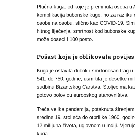
Plućna kuga, od koje je preminula osoba u Ar
komplikacija bubonske kuge, no za razliku o
osobe na osobu, slično kao COVID-19. Simpto
hitnog liječenja, smrtnost kod bubonske kug
može doseći i 100 posto.
Pošast koja je oblikovala povijes
Kuga je ostavila dubok i smrtonosan trag u l
541. do 750. godine, usmrtila je desetke mil
sudbinu Bizantskog Carstva. Stoljećima kas
gotovo polovicu europskog stanovništva.
Treća velika pandemija, potaknuta širenjem 
sredine 19. stoljeća do otprilike 1960. godi
12 milijuna života, uglavnom u Indiji. Vjeru
kuga.