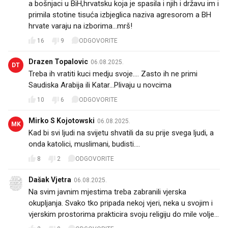
a bošnjaci u BiH,hrvatsku koja je spasila i njih i državu im i
primila stotine tisuća izbjeglica naziva agresorom a BH
hrvate varaju na izborima...mrš!
16
9
ODGOVORITE
Drazen Topalovic
06.08.2025.
DT
Treba ih vratiti kuci medju svoje.... Zasto ih ne primi
Saudiska Arabija ili Katar...Plivaju u novcima
10
6
ODGOVORITE
Mirko S Kojotowski
06.08.2025.
MK
Kad bi svi ljudi na svijetu shvatili da su prije svega ljudi, a
onda katolici, muslimani, budisti....
8
2
ODGOVORITE
Dašak Vjetra
06.08.2025.
Na svim javnim mjestima treba zabranili vjerska
okupljanja. Svako tko pripada nekoj vjeri, neka u svojim i
vjerskim prostorima prakticira svoju religiju do mile volje...