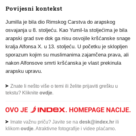
Povijesni kontekst
Jumilla je bila dio Rimskog Carstva do arapskog
osvajanja u 8. stoljeću. Kao Yumil-la stoljećima je bila
arapski grad sve dok ga nisu osvojile kršćanske snage
kralja Alfonsa X. u 13. stoljeću. U početku je sklopljen
sporazum kojim su muslimanima zajamčena prava, ali
nakon Alfonso­ve smrti kršćanska je vlast prekinula
arapsku upravu.
Znate li nešto više o temi ili želite prijaviti grešku u
tekstu? Kliknite
ovdje
.
Imate važnu priču? Javite se na
desk@index.hr
ili
klikom
ovdje
. Atraktivne fotografije i videe plaćamo.