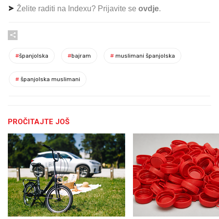
Želite raditi na Indexu? Prijavite se
ovdje
.
#
španjolska
#
bajram
#
muslimani španjolska
#
španjolska muslimani
PROČITAJTE JOŠ