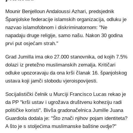
Mounir Benjelloun Andaloussi Azhari, predsjednik
Španjolske federacije islamskih organizacija, odluku je
nazvao islamofobnom i diskriminatornom: "Ne
napadaju druge religije, samo našu. Nakon 30 godina
prvi put osjećam strah."
Grad Jumilla ima oko 27.000 stanovnika, od kojih 7.5%
dolazi iz pretežno muslimanskih zemalja. Kritičari
odluke upozoravaju da ona krši članak 16. španjolskog
ustava koji jamči slobodu vjeroispovijesti.
Socijalistički čelnik u Murciji Francisco Lucas rekao je
da PP "krši ustav i ugrožava društvenu koheziju radi
političke koristi". Bivša gradonačelnica Jumille Juana
Guardiola dodala je: "Što znači njihov pojam identiteta?
A što je s stoljećima muslimanske baštine ovdje?"