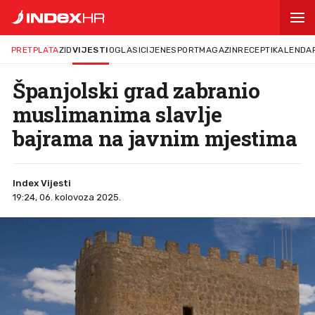
PRETPLATA
ZID
VIJESTI
OGLASI
CIJENE
SPORT
MAGAZIN
RECEPTI
KALENDA
Španjolski grad zabranio
muslimanima slavlje
bajrama na javnim mjestima
Index Vijesti
19:24, 06. kolovoza 2025.