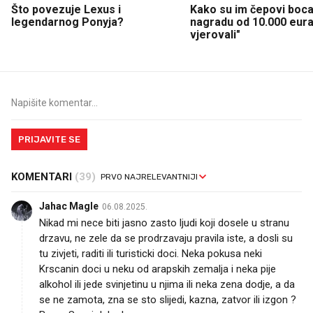
Što povezuje Lexus i
Kako su im čepovi boca 
legendarnog Ponyja?
nagradu od 10.000 eura
vjerovali"
PRIJAVITE SE
KOMENTARI
(39)
Jahac Magle
06.08.2025.
Nikad mi nece biti jasno zasto ljudi koji dosele u stranu
drzavu, ne zele da se prodrzavaju pravila iste, a dosli su
tu zivjeti, raditi ili turisticki doci. Neka pokusa neki
Krscanin doci u neku od arapskih zemalja i neka pije
alkohol ili jede svinjetinu u njima ili neka zena dodje, a da
se ne zamota, zna se sto slijedi, kazna, zatvor ili izgon ?