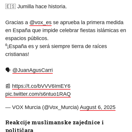
🇪🇸 Jumilla hace historia.
Gracias a
@vox_es
se aprueba la primera medida
en España que impide celebrar fiestas islámicas en
espacios públicos.
⁰¡España es y será siempre tierra de raíces
cristianas!
🗣️
@JuanAgusCarri
📰
https://t.co/bVVV6ImEY6
pic.twitter.com/s6ntuo1RAQ
— VOX Murcia (@Vox_Murcia)
August 6, 2025
Reakcije muslimanske zajednice i
političara