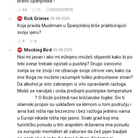
Bravo Spanjolska !
64
11
ODGOVORITE
Rick Grimes
06.08.2025.
RG
Koja pravila Muslimani u Španjolskoj krše prakticirajući
svoju vjeru?
9
6
Mocking Bird
06.08.2025.
MB
Nisi mi jasan i ako mi inžinjeru možeš objasniti kako bi po
tebi svinje trebale opstati u pustinji? Drugo osnovno
svinja se ne znoji i ne izbacuje svoje otrove van, kako za
ime Boga ne možete razumijeti toliko jednostavne stvari?
Da alkohol je isto zabranjen iz vrlo opravdanih razloga.
Misliš se naroljati i onda preživjeti pustinjske temperature
🤦🏻‍♀️🤦🏻‍♀️🤦🏻‍♀️? O Bože poštedi nas kršćanske logike. Svi ti
islamski propisi su usklađeni sa klimom u tom području i
ama baš ništa nije bezvezno i bez razloga jednino vama
u Europi nikada ništa nije jasno. Svaki grad koji ima
turističku ponudu u tim arapskim državama ima ponudu
za europski mentalitet ali zaboravi da ćeš pijan bauljati