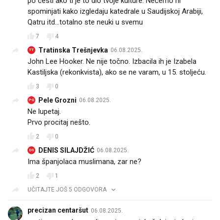
po cesti ako ti je to dio tvoje kulture. Nećemo ni
spominjati kako izgledaju katedrale u Saudijskoj Arabiji,
Qatru itd...totalno ste neuki u svemu
7
4
Tratinska Trešnjevka
06.08.2025.
TT
John Lee Hooker. Ne nije točno. Izbacila ih je Izabela
Kastiljska (rekonkvista), ako se ne varam, u 15. stoljeću.
3
0
Pele Grozni
06.08.2025.
PG
Ne lupetaj.
Prvo procitaj nešto.
2
0
DENIS SILAJDŽIĆ
06.08.2025.
DS
Ima španjolaca muslimana, zar ne?
2
1
UČITAJTE JOŠ 5 ODGOVORA
precizan centaršut
06.08.2025.