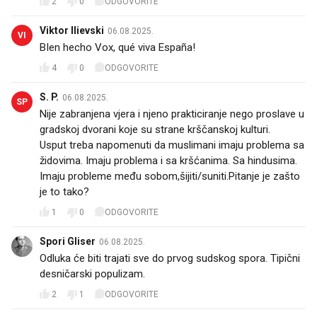
2
0
ODGOVORITE
Viktor Ilievski
06.08.2025.
VI
BIen hecho Vox, qué viva España!
4
0
ODGOVORITE
S. P.
06.08.2025.
SP
Nije zabranjena vjera i njeno prakticiranje nego proslave u
gradskoj dvorani koje su strane krščanskoj kulturi.
Usput treba napomenuti da muslimani imaju problema sa
židovima. Imaju problema i sa kršćanima. Sa hindusima.
Imaju probleme među sobom,šijiti/suniti.Pitanje je zašto
je to tako?
1
0
ODGOVORITE
Spori Gliser
06.08.2025.
Odluka će biti trajati sve do prvog sudskog spora. Tipični
desničarski populizam.
2
1
ODGOVORITE