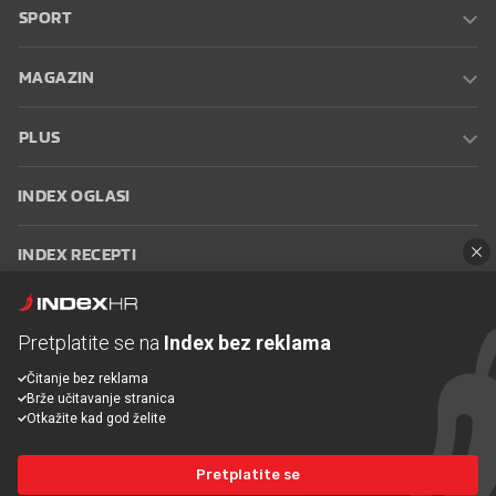
SPORT
MAGAZIN
PLUS
INDEX OGLASI
INDEX RECEPTI
INFO
Pretplatite se na
Index bez reklama
Oglašavanje
Zaposli se na Indexu
Kontakt
Impressum
Uvjeti
Čitanje bez reklama
korištenja
Postavke kolačića
Brže učitavanje stranica
Otkažite kad god želite
Pretplatite se
© 2026 Index