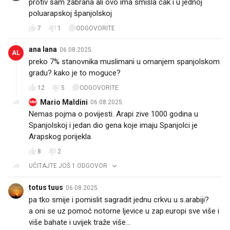
protiv sam zabrana ali ovo ima smisla čak i u jednoj
poluarapskoj španjolskoj
7
1
ODGOVORITE
ana lana
06.08.2025.
AL
preko 7% stanovnika muslimani u omanjem spanjolskom
gradu? kako je to moguce?
12
5
ODGOVORITE
Mario Maldini
06.08.2025.
MM
Nemas pojma o povijesti. Arapi zive 1000 godina u
Spanjolskoj i jedan dio gena koje imaju Spanjolci je
Arapskog porijekla.
8
2
UČITAJTE JOŠ 1 ODGOVOR
totus tuus
06.08.2025.
pa tko smije i pomislit sagradit jednu crkvu u s.arabiji?
a oni se uz pomoć notorne ljevice u zap.europi sve više i
više bahate i uvijek traže više...