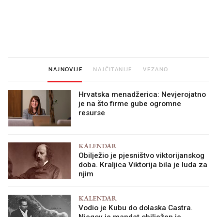
Mjesecima planiramo novu
Što povezuje Lexus i
kuhinju, a jednu važnu odluku
legendarnog Ponyja?
donesemo u samo deset
minuta
NAJNOVIJE
NAJČITANIJE
VEZANO
Hrvatska menadžerica: Nevjerojatno
je na što firme gube ogromne
resurse
KALENDAR
Obilježio je pjesništvo viktorijanskog
doba. Kraljica Viktorija bila je luda za
njim
KALENDAR
Vodio je Kubu do dolaska Castra.
Njegov je mandat obilježen je