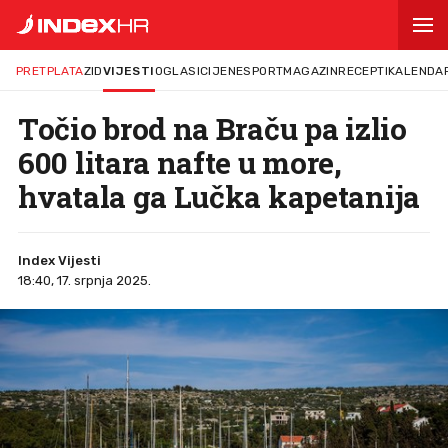
PRETPLATA
ZID
VIJESTI
OGLASI
CIJENE
SPORT
MAGAZIN
RECEPTI
KALENDA
Točio brod na Braču pa izlio
600 litara nafte u more,
hvatala ga Lučka kapetanija
Index Vijesti
18:40, 17. srpnja 2025.