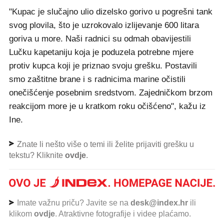
"Kupac je slučajno ulio dizelsko gorivo u pogrešni tank
svog plovila, što je uzrokovalo izlijevanje 600 litara
goriva u more. Naši radnici su odmah obavijestili
Lučku kapetaniju koja je poduzela potrebne mjere
protiv kupca koji je priznao svoju grešku. Postavili
smo zaštitne brane i s radnicima marine očistili
onečišćenje posebnim sredstvom. Zajedničkom brzom
reakcijom more je u kratkom roku očišćeno", kažu iz
Ine.
Znate li nešto više o temi ili želite prijaviti grešku u
tekstu? Kliknite
ovdje
.
Imate važnu priču? Javite se na
desk@index.hr
ili
klikom
ovdje
. Atraktivne fotografije i videe plaćamo.