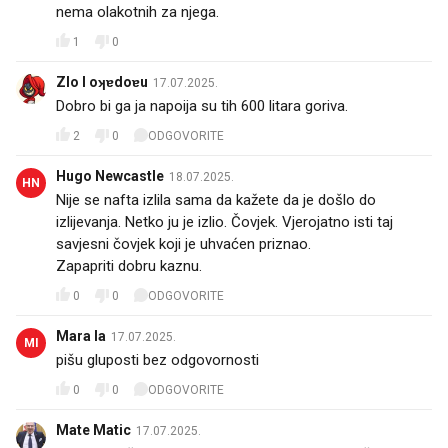
nema olakotnih za njega.
1
0
Zlo I oʞɐdoɐu
17.07.2025.
Dobro bi ga ja napoija su tih 600 litara goriva. 🥺
2
0
ODGOVORITE
Hugo Newcastle
18.07.2025.
HN
Nije se nafta izlila sama da kažete da je došlo do
izlijevanja. Netko ju je izlio. Čovjek. Vjerojatno isti taj
savjesni čovjek koji je uhvaćen priznao.
Zapapriti dobru kaznu.
0
0
ODGOVORITE
Mara Ia
17.07.2025.
MI
pišu gluposti bez odgovornosti
0
0
ODGOVORITE
Mate Matic
17.07.2025.