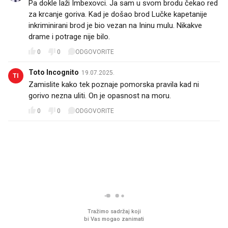
Pa dokle laži Imbexovci. Ja sam u svom brodu čekao red
za krcanje goriva. Kad je došao brod Lučke kapetanije
inkriminirani brod je bio vezan na Ininu mulu. Nikakve
drame i potrage nije bilo.
0
0
ODGOVORITE
Toto Incognito
19.07.2025.
TI
Zamislite kako tek poznaje pomorska pravila kad ni
gorivo nezna uliti. On je opasnost na moru.
0
0
ODGOVORITE
PROČITAJTE JOŠ