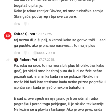
bogataš u pitanju.
Kako je rekao rentijer Glav'na, mi smo turistička zemlja.
Skini gaće, podvij rep i trpi sve za pare.
6
1
Svirać Qurcu
17.07.2025.
SQ
taj nezna di je šupalj, a kamoli kako se gorivo toči..... sad
ga pustite, ako je priznao naravno..... to mu je plus
8
1
ODGOVORITE
Robert Pet
17.07.2025.
Pa, ruku na srce, to mu mora biti plus (ili olakotna, kako
god), jer vidjeli smo bezbroj puta da ljudi ne žele nešto
priznati čak ni snimka kada im se pokaže. Nikako ne
može biti baš isto tretirano kada netko prizna pogrešku i
ispriča se, i kada je riječ o nekom bahatom.
E sad iz ove vijesti mi nije jasno je li on odmah vidio
pogrešku i pored toga pobjegao, ili je skužio tek kasnije.
Ne kužim se u plovila i tankanje. Ako je ovo prvo, onda