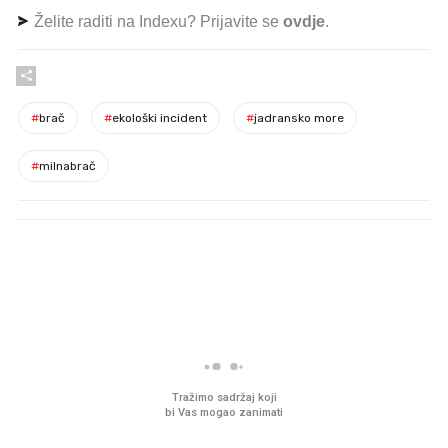
Želite raditi na Indexu? Prijavite se
ovdje
.
#
brač
#
ekološki incident
#
jadransko more
#
milnabrač
PROČITAJTE JOŠ