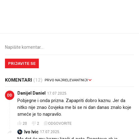
Mjesecima planiramo novu
Što povezuje Lexus i
kuhinju, a jednu važnu odluku
legendarnog Ponyja?
donesemo u samo deset
minuta
PRIJAVITE SE
KOMENTARI
(12)
Danijel Daniel
17.07.2025.
DD
Pobjegne i onda prizna. Zapapriti dobro kaznu. Jer da
nitko nije znao čovjeka me bi se ni dan danas znalo koje
smeće je to napravilo.
20
2
ODGOVORITE
Ivo Ivic
17.07.2025.
Ma dat će mu kaznu lizači d..peta. Pogotovo ak je