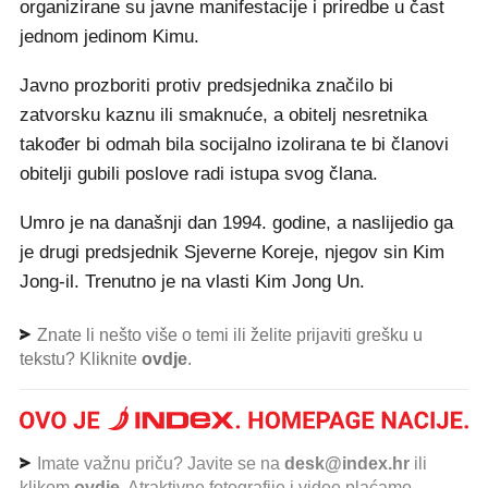
organizirane su javne manifestacije i priredbe u čast
jednom jedinom Kimu.
Javno prozboriti protiv predsjednika značilo bi
zatvorsku kaznu ili smaknuće, a obitelj nesretnika
također bi odmah bila socijalno izolirana te bi članovi
obitelji gubili poslove radi istupa svog člana.
Umro je na današnji dan 1994. godine, a naslijedio ga
je drugi predsjednik Sjeverne Koreje, njegov sin Kim
Jong-il. Trenutno je na vlasti Kim Jong Un.
Znate li nešto više o temi ili želite prijaviti grešku u
tekstu? Kliknite
ovdje
.
Imate važnu priču? Javite se na
desk@index.hr
ili
klikom
ovdje
. Atraktivne fotografije i videe plaćamo.