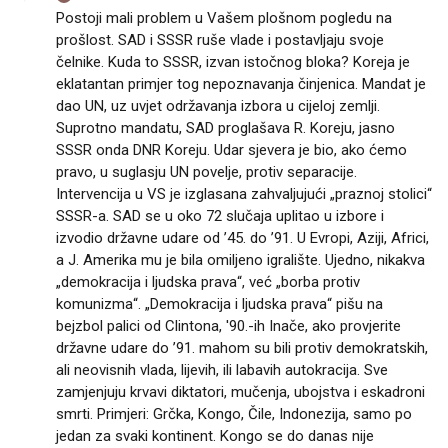
Postoji mali problem u Vašem plošnom pogledu na
prošlost. SAD i SSSR ruše vlade i postavljaju svoje
čelnike. Kuda to SSSR, izvan istočnog bloka? Koreja je
eklatantan primjer tog nepoznavanja činjenica. Mandat je
dao UN, uz uvjet održavanja izbora u cijeloj zemlji.
Suprotno mandatu, SAD proglašava R. Koreju, jasno
SSSR onda DNR Koreju. Udar sjevera je bio, ako ćemo
pravo, u suglasju UN povelje, protiv separacije.
Intervencija u VS je izglasana zahvaljujući „praznoj stolici“
SSSR-a. SAD se u oko 72 slučaja uplitao u izbore i
izvodio državne udare od ’45. do ’91. U Evropi, Aziji, Africi,
a J. Amerika mu je bila omiljeno igralište. Ujedno, nikakva
„demokracija i ljudska prava“, već „borba protiv
komunizma“. „Demokracija i ljudska prava“ pišu na
bejzbol palici od Clintona, '90.-ih Inače, ako provjerite
državne udare do ’91. mahom su bili protiv demokratskih,
ali neovisnih vlada, lijevih, ili labavih autokracija. Sve
zamjenjuju krvavi diktatori, mučenja, ubojstva i eskadroni
smrti. Primjeri: Grčka, Kongo, Čile, Indonezija, samo po
jedan za svaki kontinent. Kongo se do danas nije