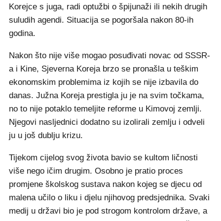
Korejce s juga, radi optužbi o špijunaži ili nekih drugih
suludih agendi. Situacija se pogoršala nakon 80-ih
godina.
Nakon što nije više mogao posuđivati novac od SSSR-
a i Kine, Sjeverna Koreja brzo se pronašla u teškim
ekonomskim problemima iz kojih se nije izbavila do
danas. Južna Koreja prestigla ju je na svim točkama,
no to nije potaklo temeljite reforme u Kimovoj zemlji.
Njegovi nasljednici dodatno su izolirali zemlju i odveli
ju u još dublju krizu.
Tijekom cijelog svog života bavio se kultom ličnosti
više nego ičim drugim. Osobno je pratio proces
promjene školskog sustava nakon kojeg se djecu od
malena učilo o liku i djelu njihovog predsjednika. Svaki
medij u državi bio je pod strogom kontrolom države, a