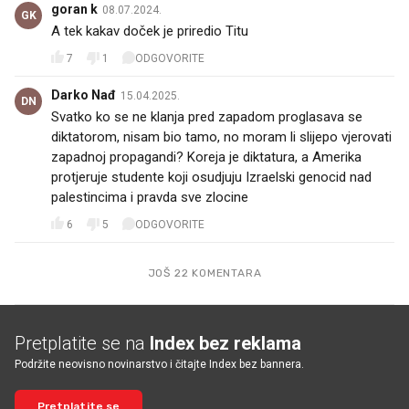
goran k
08.07.2024.
GK
A tek kakav doček je priredio Titu
7
1
ODGOVORITE
Darko Nađ
15.04.2025.
DN
Svatko ko se ne klanja pred zapadom proglasava se
diktatorom, nisam bio tamo, no moram li slijepo vjerovati
zapadnoj propagandi? Koreja je diktatura, a Amerika
protjeruje studente koji osudjuju Izraelski genocid nad
palestincima i pravda sve zlocine
6
5
ODGOVORITE
JOŠ 22 KOMENTARA
Pretplatite se na
Index bez reklama
Podržite neovisno novinarstvo i čitajte Index bez bannera.
Pretplatite se