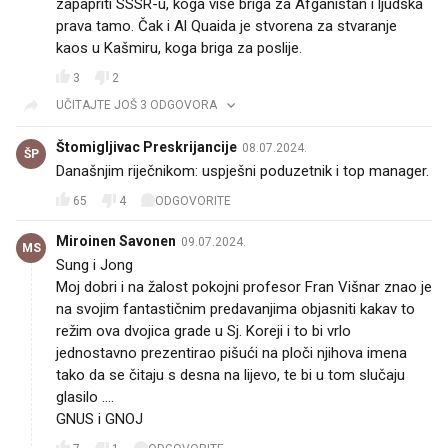
zapapriti SSSR-u, koga više briga za Afganistan i ljudska
prava tamo. Čak i Al Quaida je stvorena za stvaranje
kaos u Kašmiru, koga briga za poslije.
3
2
UČITAJTE JOŠ 3 ODGOVORA
Štomigljivac Preskrijancije
08.07.2024.
ŠP
Današnjim riječnikom: uspješni poduzetnik i top manager.
65
4
ODGOVORITE
Miroinen Savonen
09.07.2024.
MS
Sung i Jong😁
Moj dobri i na žalost pokojni profesor Fran Višnar znao je
na svojim fantastičnim predavanjima objasniti kakav to
režim ova dvojica grade u Sj. Koreji i to bi vrlo
jednostavno prezentirao pišući na ploči njihova imena
tako da se čitaju s desna na lijevo, te bi u tom slučaju
glasilo ....
GNUS i GNOJ