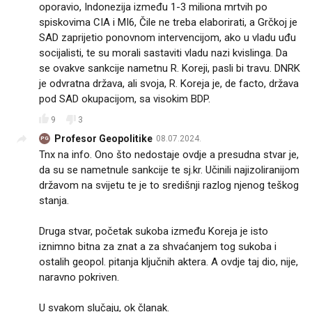
oporavio, Indonezija između 1-3 miliona mrtvih po
spiskovima CIA i MI6, Čile ne treba elaborirati, a Grčkoj je
SAD zaprijetio ponovnom intervencijom, ako u vladu uđu
socijalisti, te su morali sastaviti vladu nazi kvislinga. Da
se ovakve sankcije nametnu R. Koreji, pasli bi travu. DNRK
je odvratna država, ali svoja, R. Koreja je, de facto, država
pod SAD okupacijom, sa visokim BDP.
9
3
Profesor Geopolitike
08.07.2024.
PG
Tnx na info. Ono što nedostaje ovdje a presudna stvar je,
da su se nametnule sankcije te sj.kr. Učinili najizoliranijom
državom na svijetu te je to središnji razlog njenog teškog
stanja.
Druga stvar, početak sukoba između Koreja je isto
iznimno bitna za znat a za shvaćanjem tog sukoba i
ostalih geopol. pitanja ključnih aktera. A ovdje taj dio, nije,
naravno pokriven.
U svakom slučaju, ok članak.