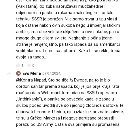
uveli komunizam, dok su amerikanci preko posrednika
(Pakistana), do zuba naoružavali mudžahedine i
odjednom su pastiri u rukama imali stingere i ostalu
tehniku. SSSR je poražen. Nije samo stvar u tipu vlasti
koja ostane nakon ovih sukoba nego u imperijalističkim
ambicijama obje velesile uključene u ove sukobe, pa i u
mnoge druge diljem svijeta. Negiranje zločina jedne
strane je nevjerojatno, pa tako ispada da su amerikanci
vodili hladni rat sami sa sobom... Kako bi se reklo, treba
dvoje za tango...
4
0
Evo Mene
09.07.2024.
EM
@Kontra Napad, Što se tiče ½ Evrope, pa to je bio
cordon sanitar prema zapadu, koji je još prije kraja rata
maštao da s Wehrmachtom udari na SSSR (operacija
„Unthinkable“), a panika se povećala kada je zapad u
službu počeo uvoditi sve do i jednog zločinca s istoka, te
ubacivati teroriste. Ujedno, nisu izlazili iz poznate salvete,
te su u Grčkoj Markosa i njegove partizane prepustili
porazu od US Army. Ostala dva primjera su promašena.