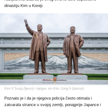
dinastiju Kim u Koreji.
Kim Il Sung (lijevo) i njegov sin Kim Jong Il (desno)
Poznato je i da je njegova policija često otimala i
zatvarala strance u svojoj zemlji, ponajprije Japance i