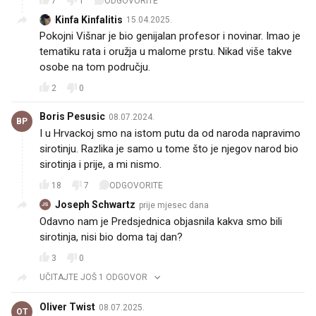
7
1
ODGOVORITE
Kinfa Kinfalitis
15.04.2025.
Pokojni Višnar je bio genijalan profesor i novinar. Imao je
tematiku rata i oružja u malome prstu. Nikad više takve
osobe na tom području.
2
0
Boris Pesusic
08.07.2024.
BP
I u Hrvackoj smo na istom putu da od naroda napravimo
sirotinju. Razlika je samo u tome što je njegov narod bio
sirotinja i prije, a mi nismo.
18
7
ODGOVORITE
Joseph Schwartz
prije mjesec dana
JS
Odavno nam je Predsjednica objasnila kakva smo bili
sirotinja, nisi bio doma taj dan?
3
0
UČITAJTE JOŠ 1 ODGOVOR
Oliver Twist
08.07.2025.
OT