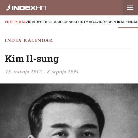
PRETPLATA
ZID
VIJESTI
OGLASI
CIJENE
SPORT
MAGAZIN
RECEPTI
KALENDA
INDEX KALENDAR
Kim Il-sung
15. travnja 1912.
-
8. srpnja 1994.