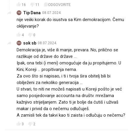
16
11
ODGOVORITE
Tip Dana
08.07.2024.
TD
nije veiiki korak do isustva sa Kim demokracijom. Čemu
oklijevanje?
4
0
sok sb
08.07.2024.
SS
Demokracija je, više ili manje, prevara. No, prilično se
razlikuje od države do države ...
Ipak, ona tebi (i meni) omogućuje da ju propitujemo. U
Kini; Koreji ... propitivanja nema.
Za ovo što si napisao, i ti i tvoja šira obitelj bili bi
obilježeni za nekoliko generacija ...
U stvari, to niti ne možeš napisati u Koreji pošto je već
samo posjedovanje accounta na društv. mrežama
kažnjivo strijeljanjem. Zato ti je bolje da ćutiš i uživaš
makar i privid da o nečemu odlučuješ.
A zamisli tek da takvi kao ti zaista i odlučuju o nečemu?
3
2