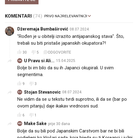
KOMENTARI
(74)
Džeremaja Bumbaširović
08.07.2024.
"Rođen je u obitelji izrazito antijapanskog stava". Što,
trebali su biti pristaše japanskih okupatora?!
30
5
ODGOVORITE
U Pravu si Ali...
15.04.2025.
UA
Bolje bi im bilo da su ih Japanci okupirali. U svim
segmentima.
9
3
Stojan Stevanovic
08.07.2024.
SS
Ne vidim da se u tekstu tvrdi suprotno, ili da se (bar po
ovom pitanju) daje ikakav vrednosni sud.
6
1
Make Sake
prije 30 dana
MS
Bolje da su bili pod Japanskim Carstvom bar ne bi bili
podjeljeni ko klošari sada, koja bijeda su ti Koreanci i južni