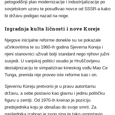
petogodišnji plan modernizacije i industrijalizacije po
sovjetskom uzoru te posuđivao novce od SSSR-a kako
bi državu podigao nazad na noge.
Izgradnja kulta ličnosti i nove Koreje
Njegove inicijalne reforme donekle su se pokazale
učinkovitima te su 1960-ih godina Sjeverna Koreja i
njeni stanovnici uživali bolji standard nego njihovi južni
susjedi. U vanjskoj politici osudio je Hruščovljevu
destaljinizaciju te simpatizirao kineskog vođu Mao Ce
Tunga, premda nije proveo iste reforme kao i on.
Sjevernu Koreju pretvorio je u pravu autoritarnu
državu, a sebe postavio kao glavnu i jedinu političku
figuru u zemlji. Od 1970-ih kreirao je poziciju
predsjednika koju je obnašao do svoje smrti. Za
nasljednika izabrao je svog sina te tako uspostavio