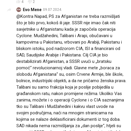
4
2
Evo Mene
09.07.2024.
EM
@Kontra Napad, PS za Afganistan ne treba razmišljati
što je bilo prvo, kokoš ili jaje. SSSR nije imao čak niti
savjetnike u Afganistanu kada je započela operacija
Cyclone. Mudžahedini, Talibani i Arapi, obučavani u
kampovima u Pakistanu, vrbovani po Arabiji, Pakistanu i
bliskom istoku, pod nadzorom CIA, ISI a financirani od
SAD, Saudijske Arabije i Pakistana. Cilj CIA je bio
destabilizirati Afganistan, a SSSR uvući u „bratsku
pomoć“ revolucionarnoj vladi. Glavne mete „boraca za
slobodu Afganistana“ su, osim Crvene Armije, ble škole,
bolnice, industrijski objekti, a da ne pričamo ženska prava.
Talibani su samo frakcija koja je poslije pobijedila u
građanskom ratu, nakon promijene režima. Ukoliko Vas
zanima, možete i o operaciji Cyclone i o CIA saznanjima
tko su Talibani i Mudžahedini i kakvu vlast uvode na
svojim područjima, naći na mnogim stranicama na
kojima se nalaze deklasificirani dokumenti iz tog doba.
SAD nikada nema razmišljanja za „dan poslije“, htjeli su