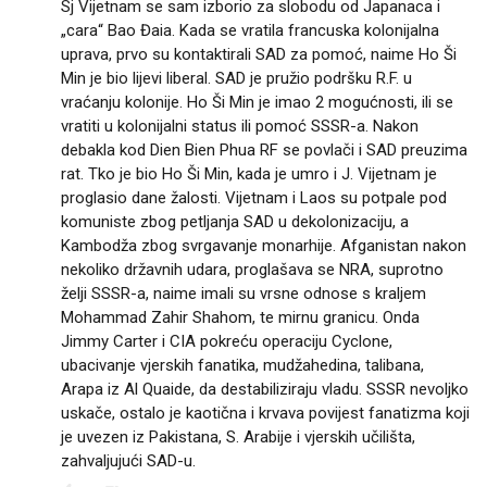
Sj Vijetnam se sam izborio za slobodu od Japanaca i
„cara“ Bao Đaia. Kada se vratila francuska kolonijalna
uprava, prvo su kontaktirali SAD za pomoć, naime Ho Ši
Min je bio lijevi liberal. SAD je pružio podršku R.F. u
vraćanju kolonije. Ho Ši Min je imao 2 mogućnosti, ili se
vratiti u kolonijalni status ili pomoć SSSR-a. Nakon
debakla kod Dien Bien Phua RF se povlači i SAD preuzima
rat. Tko je bio Ho Ši Min, kada je umro i J. Vijetnam je
proglasio dane žalosti. Vijetnam i Laos su potpale pod
komuniste zbog petljanja SAD u dekolonizaciju, a
Kambodža zbog svrgavanje monarhije. Afganistan nakon
nekoliko državnih udara, proglašava se NRA, suprotno
želji SSSR-a, naime imali su vrsne odnose s kraljem
Mohammad Zahir Shahom, te mirnu granicu. Onda
Jimmy Carter i CIA pokreću operaciju Cyclone,
ubacivanje vjerskih fanatika, mudžahedina, talibana,
Arapa iz Al Quaide, da destabiliziraju vladu. SSSR nevoljko
uskače, ostalo je kaotična i krvava povijest fanatizma koji
je uvezen iz Pakistana, S. Arabije i vjerskih učilišta,
zahvaljujući SAD-u.