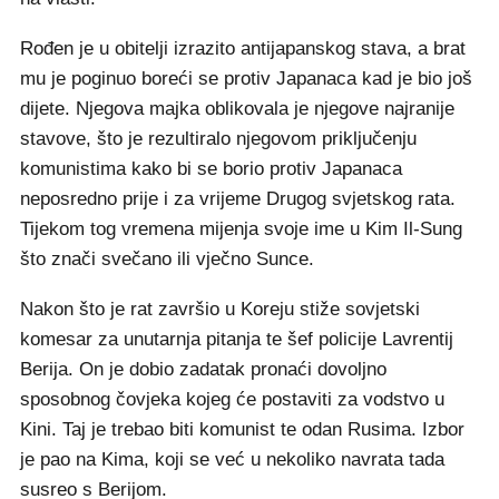
Rođen je u obitelji izrazito antijapanskog stava, a brat
mu je poginuo boreći se protiv Japanaca kad je bio još
dijete. Njegova majka oblikovala je njegove najranije
stavove, što je rezultiralo njegovom priključenju
komunistima kako bi se borio protiv Japanaca
neposredno prije i za vrijeme Drugog svjetskog rata.
Tijekom tog vremena mijenja svoje ime u Kim Il-Sung
što znači svečano ili vječno Sunce.
Nakon što je rat završio u Koreju stiže sovjetski
komesar za unutarnja pitanja te šef policije Lavrentij
Berija. On je dobio zadatak pronaći dovoljno
sposobnog čovjeka kojeg će postaviti za vodstvo u
Kini. Taj je trebao biti komunist te odan Rusima. Izbor
je pao na Kima, koji se već u nekoliko navrata tada
susreo s Berijom.