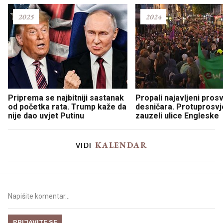
2025
2024
Priprema se najbitniji sastanak
Propali najavljeni prosv
od početka rata. Trump kaže da
desničara. Protuprosvj
nije dao uvjet Putinu
zauzeli ulice Engleske
KALENDAR
VIDI
PRIJAVITE SE