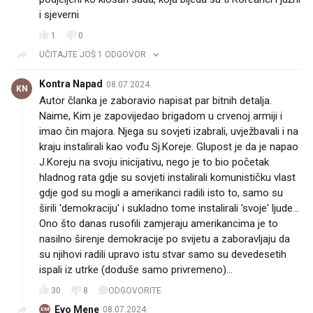
i sjeverni
1
0
UČITAJTE JOŠ 1 ODGOVOR
Kontra Napad
08.07.2024.
KN
Autor članka je zaboravio napisat par bitnih detalja.
Naime, Kim je zapovijedao brigadom u crvenoj armiji i
imao čin majora. Njega su sovjeti izabrali, uvježbavali i na
kraju instalirali kao vođu Sj.Koreje. Glupost je da je napao
J.Koreju na svoju inicijativu, nego je to bio početak
hladnog rata gdje su sovjeti instalirali komunističku vlast
gdje god su mogli a amerikanci radili isto to, samo su
širili 'demokraciju' i sukladno tome instalirali 'svoje' ljude...
Ono što danas rusofili zamjeraju amerikancima je to
nasilno širenje demokracije po svijetu a zaboravljaju da
su njihovi radili upravo istu stvar samo su devedesetih
ispali iz utrke (doduše samo privremeno)...
30
8
ODGOVORITE
Evo Mene
08.07.2024.
EM