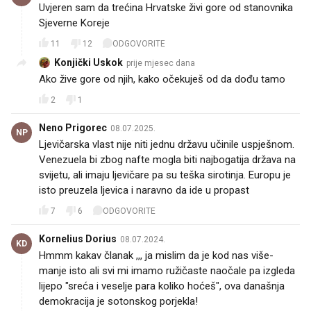
Uvjeren sam da trećina Hrvatske živi gore od stanovnika
Sjeverne Koreje
11
12
ODGOVORITE
Konjički Uskok
prije mjesec dana
Ako žive gore od njih, kako očekuješ od da dođu tamo
2
1
Neno Prigorec
08.07.2025.
NP
Ljevičarska vlast nije niti jednu državu učinile uspješnom.
Venezuela bi zbog nafte mogla biti najbogatija država na
svijetu, ali imaju ljevičare pa su teška sirotinja. Europu je
isto preuzela ljevica i naravno da ide u propast
7
6
ODGOVORITE
Kornelius Dorius
08.07.2024.
KD
Hmmm kakav članak ,,, ja mislim da je kod nas više-
manje isto ali svi mi imamo ružičaste naočale pa izgleda
lijepo "sreća i veselje para koliko hoćeš", ova današnja
demokracija je sotonskog porjekla!