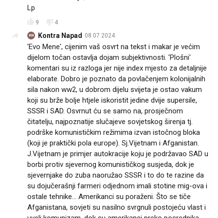
Lp
9
4
Kontra Napad
08.07.2024.
KN
'Evo Mene', cijenim vaš osvrt na tekst i makar je većim
dijelom točan ostavlja dojam subjektivnosti. 'Plošni'
komentari su iz razloga jer nije index mjesto za detaljnije
elaborate. Dobro je poznato da povlačenjem kolonijalnih
sila nakon ww2, u dobrom dijelu svijeta je ostao vakum
koji su brže bolje htjele iskoristit jedine dvije supersile,
SSSR i SAD. Osvrnut ću se samo na, prosječnom
čitatelju, najpoznatije slučajeve sovjetskog širenja tj.
podrške komunističkim režimima izvan istočnog bloka
(koji je praktički pola europe). Sj.Vijetnam i Afganistan.
J.Vijetnam je primjer autokracije koju je podržavao SAD u
borbi protiv sjevernog komunističkog susjeda, dok je
sjevernjake do zuba naoružao SSSR i to do te razine da
su dojučerašnji farmeri odjednom imali stotine mig-ova i
ostale tehnike... Amerikanci su poraženi. Što se tiče
Afganistana, sovjeti su nasilno svrgnuli postojeću vlast i