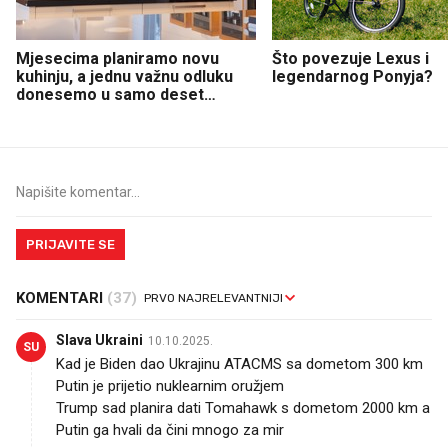
Mjesecima planiramo novu
Što povezuje Lexus i
kuhinju, a jednu važnu odluku
legendarnog Ponyja?
donesemo u samo deset
minuta
PRIJAVITE SE
KOMENTARI
(37)
Slava Ukraini
10.10.2025.
SU
Kad je Biden dao Ukrajinu ATACMS sa dometom 300 km
Putin je prijetio nuklearnim oružjem
Trump sad planira dati Tomahawk s dometom 2000 km a
Putin ga hvali da čini mnogo za mir