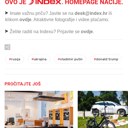
Imate važnu priču? Javite se na
desk@index.hr
ili
klikom
ovdje
. Atraktivne fotografije i videe plaćamo.
Želite raditi na Indexu? Prijavite se
ovdje
.
#
rusija
#
ukrajina
#
vladimir putin
#
donald trump
PROČITAJTE JOŠ