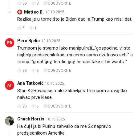
33
3
ODGOVORITE
Matteo B.
10.10.2025.
Razlika je u tome što je Biden dao, a Trump kao misli dat.
5
1
Pero Bjelic
10.10.2025.
PB
Trumpom je stvarno lako manipulirati..."gospodine, vi ste
najbolji predsjednik ikad...mi cemo samo uzeti ovo sebi" a
trump: "great guy, terrific guy, he can take if he wants.."🤗
33
6
ODGOVORITE
Ana Tutković
10.10.2025.
AT
Stari KGBovac se malo zabavlja s Trumpom a ovaj tko
naivac prve klase.
20
5
ODGOVORITE
Chuck Norris
10.10.2025.
Ha čuj i ja bi Putinu zahvalio da me 2x napravio
predsjednikom Amerike