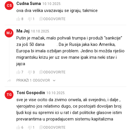
Cudna Suma
10.10.2025.
CS
ova dva velika uvazavaju se igraju, takmice
8
1
ODGOVORITE
Ma Joj
10.10.2025.
MJ
Putin je mačak, malo pohvali trumpa i produži “sankcije”
za još 50 dana 😂😂. Da je Rusija jaka kao Amerika,
Europa bi imala ozbiljan problem. Jedino bi možda riješio
migrantsku krizu jer uz sve mane ipak ima neki stav i
jajca
7
3
ODGOVORITE
PRIKAŽI 1 ODGOVOR
Toni Gospodin
10.10.2025.
TG
sve je vise ocito da zivimo orwela, ali svejedno, i dalje ,
vjerojatno jos relativno dugo, ce postojati dovoljan broj
ljudi koji su spremni ici u rat i dat politicke glasove istim
prevarantima u propadajucem sistemu kapitalizma
6
1
ODGOVORITE