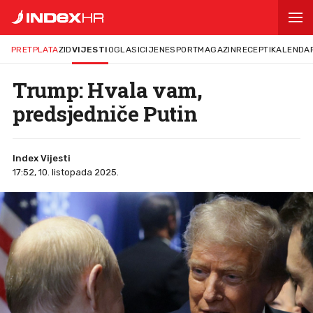
PRETPLATA
ZID
VIJESTI
OGLASI
CIJENE
SPORT
MAGAZIN
RECEPTI
KALENDA
Trump: Hvala vam,
predsjedniče Putin
Index Vijesti
17:52, 10. listopada 2025.