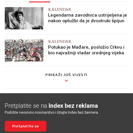
KALENDAR
Legendarna zavodnica ustrijeljena je
nakon optužbi da je dvostruki špijun
KALENDAR
Potukao je Mađare, posložio Crkvu i
bio najvažniji vladar srednjeg vijeka
PRIKAŽI JOŠ VIJESTI
Pretplatite se na
Index bez reklama
Podržite neovisno novinarstvo i čitajte Index bez bannera.
Pretplatite se