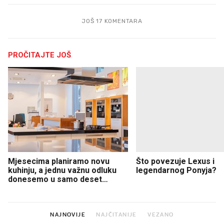
JOŠ 17 KOMENTARA
PROČITAJTE JOŠ
Mjesecima planiramo novu
Što povezuje Lexus i
kuhinju, a jednu važnu odluku
legendarnog Ponyja?
donesemo u samo deset
minuta
NAJNOVIJE
NAJČITANIJE
VEZANO