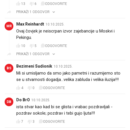
13
6
ODGOVORITE
PRIKAŽI 1 ODGOVOR
Max Reinhardt
10.10.2025.
MR
Ovaj čovjek je neiscrpan izvor zajebancije u Moskvi i
Pekingu.
10
5
ODGOVORITE
PRIKAŽI 1 ODGOVOR
Bezimeni Sudionik
10.10.2025.
BS
Mi si umisljamo da smo jako pametni i razumijemo sto
se u stvarnosti dogadja...velika zabluda i velika iluzija!!!
4
0
ODGOVORITE
Do BrO
10.10.2025.
DB
ista stvar kao kad bi se glista i vrabac pozdravljali -
pozdrav sokole; pozdrav i tebi gujo ljuta!!!
7
3
ODGOVORITE