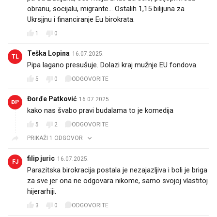
obranu, socijalu, migrante... Ostalih 1,15 bilijuna za
Ukrsjjnu i financiranje Eu birokrata.
1
0
Teška Lopina
16.07.2025.
TL
Pipa lagano presušuje. Dolazi kraj mužnje EU fondova.
5
0
ODGOVORITE
Đorđe Patković
16.07.2025.
ĐP
kako nas švabo pravi budalama to je komedija
5
2
ODGOVORITE
PRIKAŽI 1 ODGOVOR
filip juric
16.07.2025.
FJ
Parazitska birokracija postala je nezajazljiva i boli je briga
za sve jer ona ne odgovara nikome, samo svojoj vlastitoj
hijerarhiji.
3
0
ODGOVORITE