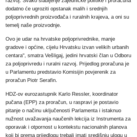
razvoj. Svako slabljenje zajedničke politike i proračuna
dodatno će ugroziti opstanak malih i srednjih
poljoprivrednih proizvođača i ruralnih krajeva, a oni su
temelj naše proizvodnje.
Ovo je udar na hrvatske poljoprivrednike, manje
gradove i općine, cijelu Hrvatsku izvan velikih urbanih
centara", smatra Vešligaj, jedini hrvatski član u Odboru
za poljoprivredu i ruralni razvoj. Prijedlog proračuna je
u Parlamentu predstavio Komisijin povjerenik za
proračun Piotr Serafin.
HDZ-ov eurozastupnik Karlo Ressler, koordinator
pučana (EPP) za proračun, u raspravi je postavio
pitanje o načinu uključenosti Parlamenta i istaknuo
nužnost uvažavanja naučenih lekcija iz Instrumenta za
oporavak i otpornost u kontekstu nacionalnih planova
koji bi prema prijedlogu trebali imati središnju ulogu u