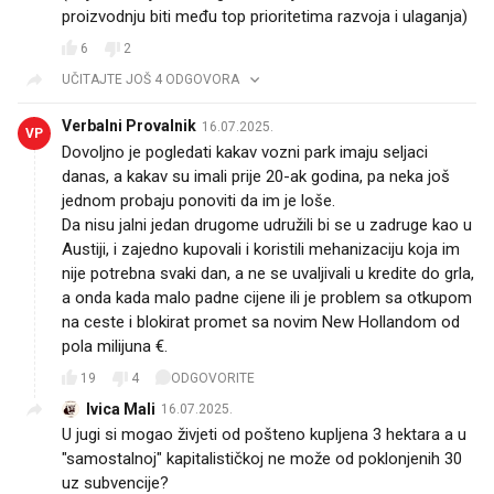
proizvodnju biti među top prioritetima razvoja i ulaganja)
6
2
UČITAJTE JOŠ 4 ODGOVORA
Verbalni Provalnik
16.07.2025.
VP
Dovoljno je pogledati kakav vozni park imaju seljaci
danas, a kakav su imali prije 20-ak godina, pa neka još
jednom probaju ponoviti da im je loše.
Da nisu jalni jedan drugome udružili bi se u zadruge kao u
Austiji, i zajedno kupovali i koristili mehanizaciju koja im
nije potrebna svaki dan, a ne se uvaljivali u kredite do grla,
a onda kada malo padne cijene ili je problem sa otkupom
na ceste i blokirat promet sa novim New Hollandom od
pola milijuna €.
19
4
ODGOVORITE
Ivica Mali
16.07.2025.
U jugi si mogao živjeti od pošteno kupljena 3 hektara a u
"samostalnoj" kapitalističkoj ne može od poklonjenih 30
uz subvencije?