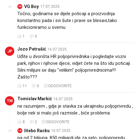
VG Boy
17.07.2025.
VB
Točno, godinama se dijele poticaji a proizvodnja
konstantno pada i svi šute i prave se blesavi,tako
funkcioniramo u svemu
1
0
Jozo Petrušić
16.07.2025.
JP
Uđite u dvorišta HR poljoprivrednika i pogledajte vozni
park, njihov i njihove djece, vidjet ćete na što idu poticaji.
Silni milijuni se daju "velikim" poljoprivrednicima!!!
Zašto???
11
0
ODGOVORITE
Tomislav Markić
16.07.2025.
TM
ne razumijem , gdje je stavka za ukrajinsku poljoprivredu ,
bolje nek si malo još razmisle , biće problema
8
2
ODGOVORITE
litebo Racku
16.07.2025.
LR
pa od 2 bilijuna, 850 milijardi ide za selo, poljoprivredu