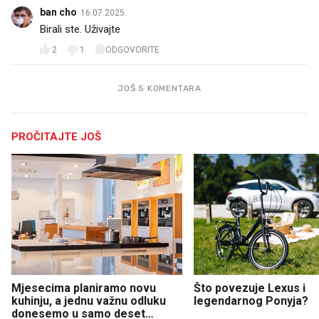
ban cho
16.07.2025.
Birali ste. Uživajte
2
1
ODGOVORITE
JOŠ 5 KOMENTARA
PROČITAJTE JOŠ
Mjesecima planiramo novu
Što povezuje Lexus i
kuhinju, a jednu važnu odluku
legendarnog Ponyja?
donesemo u samo deset