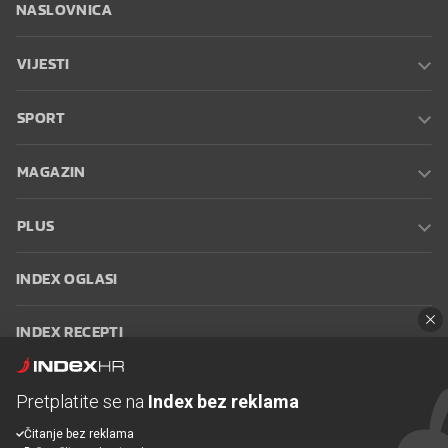
NASLOVNICA
VIJESTI
SPORT
MAGAZIN
PLUS
INDEX OGLASI
INDEX RECEPTI
INFO
Pretplatite se na
Index bez reklama
Čitanje bez reklama
Oglašavanje
Zaposli se na Indexu
Kontakt
Impressum
Uvjeti