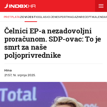
PRETPLATA
ZID
VIJESTI
OGLASI
CIJENE
SPORT
MAGAZIN
RECEPTI
KALENDA
Čelnici EP-a nezadovoljni
proračunom. SDP-ovac: To je
smrt za naše
poljoprivrednike
Hina
21:57, 16. srpnja 2025.