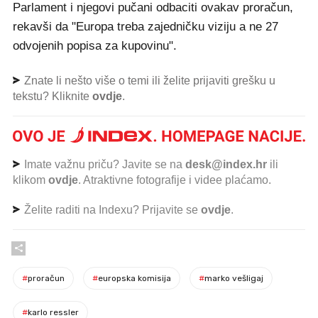
Parlament i njegovi pučani odbaciti ovakav proračun,
rekavši da "Europa treba zajedničku viziju a ne 27
odvojenih popisa za kupovinu".
Znate li nešto više o temi ili želite prijaviti grešku u
tekstu? Kliknite
ovdje
.
Imate važnu priču? Javite se na
desk@index.hr
ili
klikom
ovdje
. Atraktivne fotografije i videe plaćamo.
Želite raditi na Indexu? Prijavite se
ovdje
.
#
proračun
#
europska komisija
#
marko vešligaj
#
karlo ressler