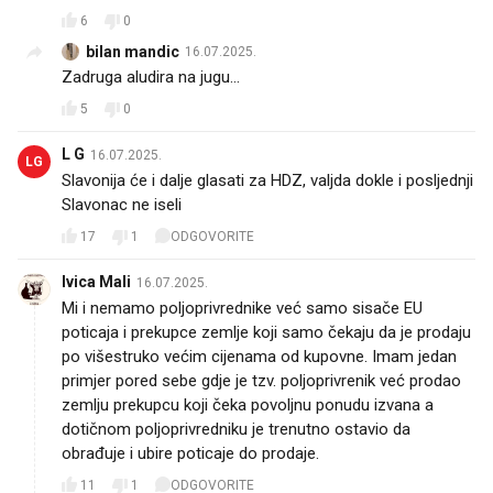
6
0
bilan mandic
16.07.2025.
Zadruga aludira na jugu...
5
0
L G
16.07.2025.
LG
Slavonija će i dalje glasati za HDZ, valjda dokle i posljednji
Slavonac ne iseli
17
1
ODGOVORITE
Ivica Mali
16.07.2025.
Mi i nemamo poljoprivrednike već samo sisače EU
poticaja i prekupce zemlje koji samo čekaju da je prodaju
po višestruko većim cijenama od kupovne. Imam jedan
primjer pored sebe gdje je tzv. poljoprivrenik već prodao
zemlju prekupcu koji čeka povoljnu ponudu izvana a
dotičnom poljoprivredniku je trenutno ostavio da
obrađuje i ubire poticaje do prodaje.
11
1
ODGOVORITE