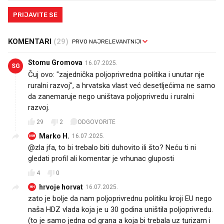
PRIJAVITE SE
KOMENTARI
(29)
Stomu Gromova
16.07.2025.
SG
Čuj ovo: "zajednička poljoprivredna politika i unutar nje
ruralni razvoj", a hrvatska vlast već desetljećima ne samo
da zanemaruje nego uništava poljoprivredu i ruralni
razvoj.
29
2
ODGOVORITE
Marko H.
16.07.2025.
MH
@zla jfa, to bi trebalo biti duhovito ili što? Neću ti ni
gledati profil ali komentar je vrhunac gluposti
4
0
hrvoje horvat
16.07.2025.
HH
zato je bolje da nam poljoprivrednu politiku kroji EU nego
naša HDZ vlada koja je u 30 godina uništila poljoprivredu.
(to je samo jedna od grana a koja bi trebala uz turizam i