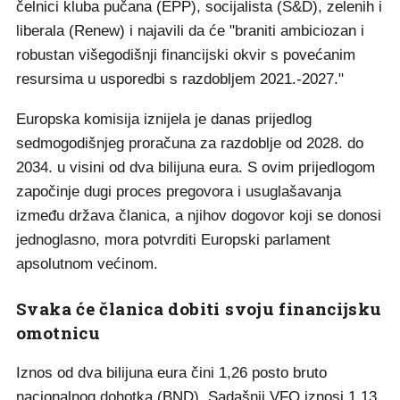
čelnici kluba pučana (EPP), socijalista (S&D), zelenih i
liberala (Renew) i najavili da će "braniti ambiciozan i
robustan višegodišnji financijski okvir s povećanim
resursima u usporedbi s razdobljem 2021.-2027."
Europska komisija iznijela je danas prijedlog
sedmogodišnjeg proračuna za razdoblje od 2028. do
2034. u visini od dva bilijuna eura. S ovim prijedlogom
započinje dugi proces pregovora i usuglašavanja
između država članica, a njihov dogovor koji se donosi
jednoglasno, mora potvrditi Europski parlament
apsolutnom većinom.
Svaka će članica dobiti svoju financijsku
omotnicu
Iznos od dva bilijuna eura čini 1,26 posto bruto
nacionalnog dohotka (BND). Sadašnji VFO iznosi 1,13