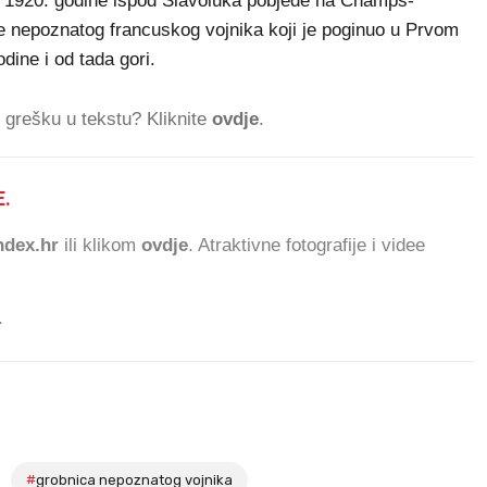
e 1920. godine ispod Slavoluka pobjede na Champs-
e nepoznatog francuskog vojnika koji je poginuo u Prvom
dine i od tada gori.
ti grešku u tekstu? Kliknite
ovdje
.
.
82.676 ČITATELJA DANAS
dex.hr
ili klikom
ovdje
. Atraktivne fotografije i videe
.
#
grobnica nepoznatog vojnika