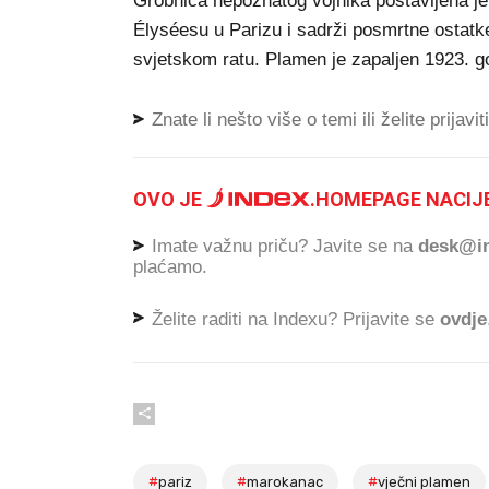
Grobnica nepoznatog vojnika postavljena j
Élyséesu u Parizu i sadrži posmrtne ostatk
svjetskom ratu. Plamen je zapaljen 1923. go
Znate li nešto više o temi ili želite prijavi
OVO JE
.
HOMEPAGE NACIJE
Imate važnu priču? Javite se na
desk@in
plaćamo.
Želite raditi na Indexu? Prijavite se
ovdje
#
pariz
#
marokanac
#
vječni plamen