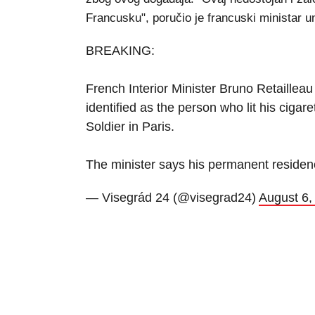
Francusku", poručio je francuski ministar u
BREAKING:
French Interior Minister Bruno Retaille
identified as the person who lit his ciga
Soldier in Paris.
The minister says his permanent residenc
— Visegrád 24 (@visegrad24)
August 6,