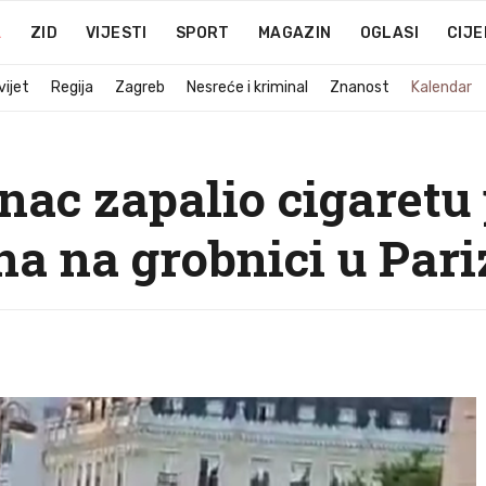
A
ZID
VIJESTI
SPORT
MAGAZIN
OGLASI
CIJE
vijet
Regija
Zagreb
Nesreće i kriminal
Znanost
Kalendar
ac zapalio cigaretu
a na grobnici u Pari