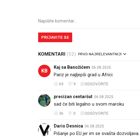
PRIJAVITE SE
KOMENTARI
(52)
PRVO NAJRELEVANTNIJI
Kaj sa Banožićem
06.08.2025.
KB
Pariz je najljepši grad u Africi.
69
9
ODGOVORITE
precizan centaršut
06.08.2025.
sad će biti legalno u svom maroku
36
0
ODGOVORITE
Dario Desnica
06.08.2025.
Pišanje po EU jer im se svašta dozvoljava.