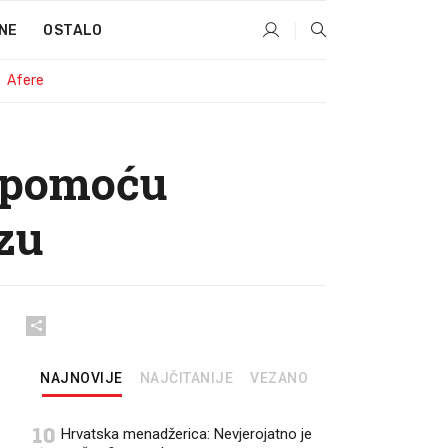
NE
OSTALO
Afere
 pomoću
zu
NAJNOVIJE
NAJČITANIJE
VEZANO
10
Hrvatska menadžerica: Nevjerojatno je