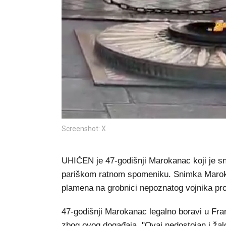
Screenshot: X
UHIĆEN je 47-godišnji Marokanac koji je s
pariškom ratnom spomeniku. Snimka Maroka
plamena na grobnici nepoznatog vojnika pro
47-godišnji Marokanac legalno boravi u Fran
zbog ovog događaja. "Ovaj nedostojan i žalo