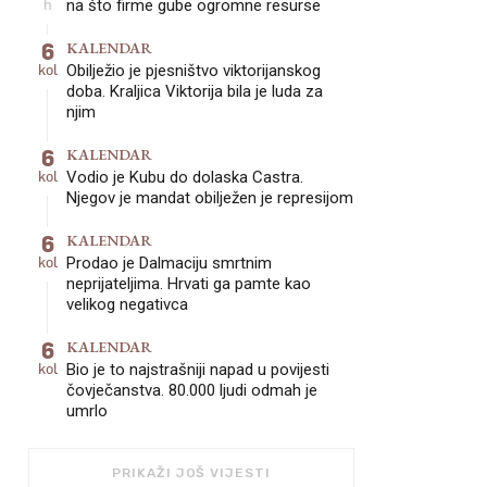
h
na što firme gube ogromne resurse
6
KALENDAR
kol
Obilježio je pjesništvo viktorijanskog
doba. Kraljica Viktorija bila je luda za
njim
6
KALENDAR
kol
Vodio je Kubu do dolaska Castra.
Njegov je mandat obilježen je represijom
6
KALENDAR
kol
Prodao je Dalmaciju smrtnim
neprijateljima. Hrvati ga pamte kao
velikog negativca
6
KALENDAR
kol
Bio je to najstrašniji napad u povijesti
čovječanstva. 80.000 ljudi odmah je
umrlo
PRIKAŽI JOŠ VIJESTI