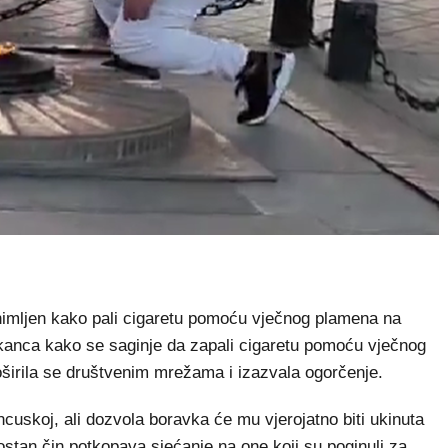
nimljen kako pali cigaretu pomoću vječnog plamena na
nca kako se saginje da zapali cigaretu pomoću vječnog
širila se društvenim mrežama i izazvala ogorčenje.
cuskoj, ali dozvola boravka će mu vjerojatno biti ukinuta
stan čin potkopava sjećanje na one koji su poginuli za