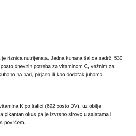
je riznica nutrijenata. Jedna kuhana šalica sadrži 530
 posto dnevnih potreba za vitaminom C, važnim za
kuhano na pari, pirjano ili kao dodatak juhama.
tamina K po šalici (692 posto DV), uz obilje
ma pikantan okus pa je izvrsno sirovo u salatama i
a s povrćem.