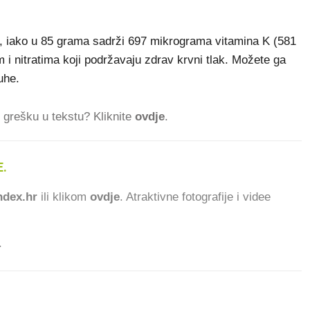
ca, iako u 85 grama sadrži 697 mikrograma vitamina K (581
 i nitratima koji podržavaju zdrav krvni tlak. Možete ga
uhe.
ti grešku u tekstu? Kliknite
ovdje
.
.
317 ČITATELJA DA
dex.hr
ili klikom
ovdje
. Atraktivne fotografije i videe
.