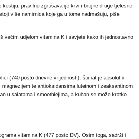
je kostiju, pravilno zgrušavanje krvi i brojne druge tjelesne
 postoji više namirnica koje ga u tome nadmašuju, piše
 većim udjelom vitamina K i savjete kako ih jednostavno
ci (740 posto dnevne vrijednosti), špinat je apsolutni
A, magnezijem te antioksidansima luteinom i zeaksantinom
vrstan u salatama i smoothiejima, a kuhan se može kratko
ograma vitamina K (477 posto DV). Osim toga, sadrži i