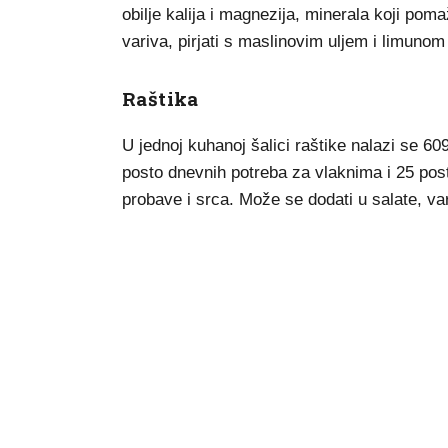
obilje kalija i magnezija, minerala koji poma
variva, pirjati s maslinovim uljem i limunom i
Raštika
U jednoj kuhanoj šalici raštike nalazi se 
posto dnevnih potreba za vlaknima i 25 posto
probave i srca. Može se dodati u salate, vari