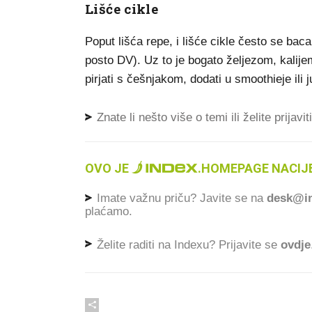
Lišće cikle
Poput lišća repe, i lišće cikle često se ba
posto DV). Uz to je bogato željezom, kalijem
pirjati s češnjakom, dodati u smoothieje ili j
Znate li nešto više o temi ili želite prijavi
OVO JE
.
HOMEPAGE NACIJE
Imate važnu priču? Javite se na
desk@in
plaćamo.
Želite raditi na Indexu? Prijavite se
ovdje