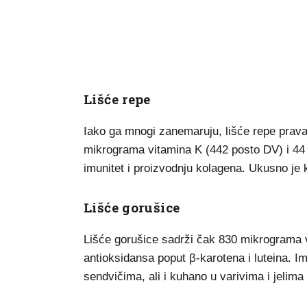
Lišće repe
Iako ga mnogi zanemaruju, lišće repe prava 
mikrograma vitamina K (442 posto DV) i 44
imunitet i proizvodnju kolagena. Ukusno je 
Lišće gorušice
Lišće gorušice sadrži čak 830 mikrograma vi
antioksidansa poput β-karotena i luteina. I
sendvičima, ali i kuhano u varivima i jelim