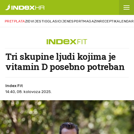
PRETPLATA
ZID
VIJESTI
OGLASI
CIJENE
SPORT
MAGAZIN
RECEPTI
KALENDAR
Tri skupine ljudi kojima je
vitamin D posebno potreban
Index Fit
14:40, 08. kolovoza 2025.