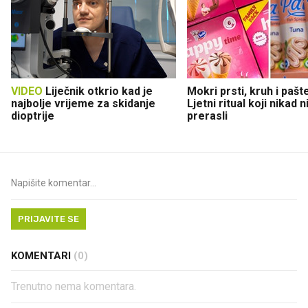
VIDEO
Liječnik otkrio kad je
Mokri prsti, kruh i pašt
najbolje vrijeme za skidanje
Ljetni ritual koji nikad 
dioptrije
prerasli
PRIJAVITE SE
KOMENTARI
(0)
Trenutno nema komentara.