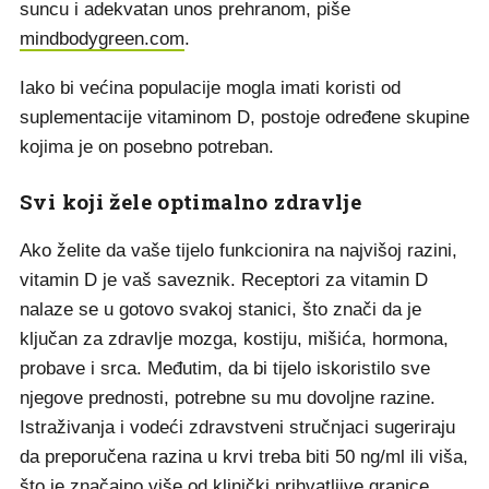
suncu i adekvatan unos prehranom, piše
mindbodygreen.com
.
Iako bi većina populacije mogla imati koristi od
suplementacije vitaminom D, postoje određene skupine
kojima je on posebno potreban.
Svi koji žele optimalno zdravlje
Ako želite da vaše tijelo funkcionira na najvišoj razini,
vitamin D je vaš saveznik. Receptori za vitamin D
nalaze se u gotovo svakoj stanici, što znači da je
ključan za zdravlje mozga, kostiju, mišića, hormona,
probave i srca. Međutim, da bi tijelo iskoristilo sve
njegove prednosti, potrebne su mu dovoljne razine.
Istraživanja i vodeći zdravstveni stručnjaci sugeriraju
da preporučena razina u krvi treba biti 50 ng/ml ili viša,
što je značajno više od klinički prihvatljive granice.