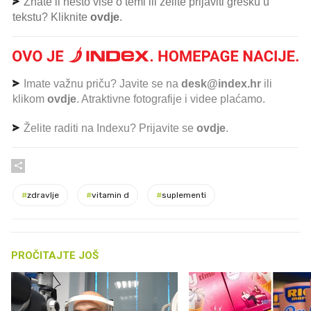
Znate li nešto više o temi ili želite prijaviti grešku u
tekstu? Kliknite
ovdje
.
Imate važnu priču? Javite se na
desk@index.hr
ili
klikom
ovdje
. Atraktivne fotografije i videe plaćamo.
Želite raditi na Indexu? Prijavite se
ovdje
.
#
zdravlje
#
vitamin d
#
suplementi
PROČITAJTE JOŠ