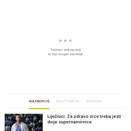
PROČITAJTE JOŠ
VIDEO
Liječnik otkrio kad je
Mokri prsti, kruh i pašt
najbolje vrijeme za skidanje
Ljetni ritual koji nikad 
dioptrije
prerasli
NAJNOVIJE
NAJČITANIJE
VEZANO
Liječnici: Za zdravo srce treba jesti
dvije supernamirnice